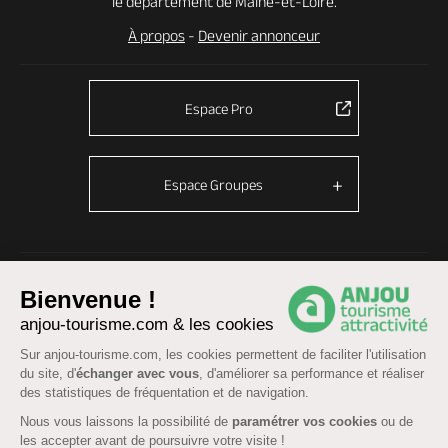
le département de Maine-et-Loire.
À propos
-
Devenir annonceur
Espace Pro
Espace Groupes
© Anjou tourisme 2026 -
Plan du site
-
Fonctionnement du site
Bienvenue !
Mentions légales
-
Données personnelles
-
Cookies
anjou-tourisme.com & les cookies
CGU Réservation
-
Accessibilité : partiellement conforme
Sur anjou-tourisme.com, les cookies permettent de faciliter l'utilisation
du site, d'
échanger avec vous
, d'améliorer sa performance et réaliser
des statistiques de fréquentation et de navigation.
Nous vous laissons la possibilité de
paramétrer vos cookies
ou de
les accepter avant de poursuivre votre visite !