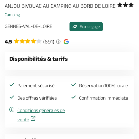
Billetterie en ligne
ANJOU BIVOUAC AU CAMPING AU BORD DE LOIRE
Camping
GENNES-VAL-DE-LOIRE
Eco-engagé
4.5
(691)
Brochures & Cartes
Offices de tourisme
Comment venir ?
Ecrivez-nous
Disponibilités & tarifs
Paiement sécurisé
Réservation 100% locale
Des offres vérifiées
Confirmation immédiate
Conditions générales de
vente