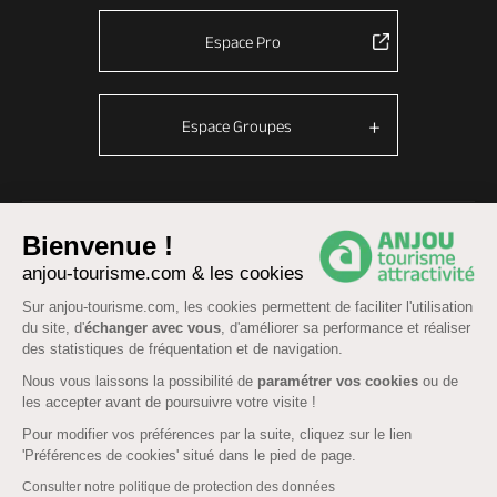
Espace Pro
Espace Groupes
© Anjou tourisme 2026 -
Plan du site
-
Fonctionnement du site
Bienvenue !
Mentions légales
-
Données personnelles
-
Cookies
anjou-tourisme.com & les cookies
CGU Réservation
-
Accessibilité : partiellement conforme
Sur anjou-tourisme.com, les cookies permettent de faciliter l'utilisation
du site, d'
échanger avec vous
, d'améliorer sa performance et réaliser
des statistiques de fréquentation et de navigation.
Nous vous laissons la possibilité de
paramétrer vos cookies
ou de
les accepter avant de poursuivre votre visite !
Pour modifier vos préférences par la suite, cliquez sur le lien
'Préférences de cookies' situé dans le pied de page.
Consulter notre politique de protection des données