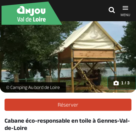
MENU
Découvrir
À voir, à faire
Agenda
1 / 3
Au Bord de Loire - 1 -
© Camping Au bord de Loire
Dormir, manger
Réserver
Cabane éco-responsable en toile à Gennes-Val-
Séjours, cadeaux
de-Loire