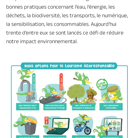
bonnes pratiques concernant l’eau, l’énergie, les
déchets, la biodiversité, les transports, le numérique,
la sensibilisation, les consommables. Aujourd’hui
trente d’entre eux se sont lancés ce défi de réduire
Brochures & cartes
Location de salle
Nous contacter
notre impact environnemental.
Se déplacer en Anjou
Charte du tourisme
Toute la billetterie
Vert
écoresponsable
Vous êtes ici :
Tout l'Anjou
>
Anjou Vert