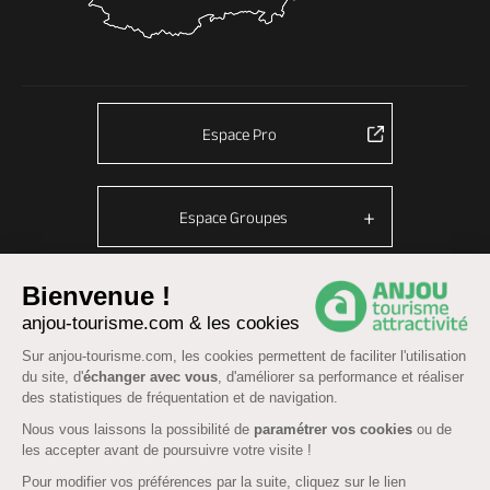
Espace Pro
Espace Groupes
Bienvenue !
© Anjou tourisme 2026 -
Plan du site
anjou-tourisme.com & les cookies
Mentions légales
-
Données personnelles
-
Cookies
Sur anjou-tourisme.com, les cookies permettent de faciliter l'utilisation
du site, d'
échanger avec vous
, d'améliorer sa performance et réaliser
CGU Réservation
-
Accessibilité : partiellement conforme
des statistiques de fréquentation et de navigation.
Nous vous laissons la possibilité de
paramétrer vos cookies
ou de
les accepter avant de poursuivre votre visite !
Pour modifier vos préférences par la suite, cliquez sur le lien