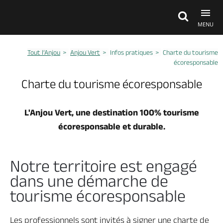
MENU
Tout l’Anjou
Anjou Vert
Infos pratiques
Charte du tourisme
Découvrir
écoresponsable
Anjou vert
Charte du tourisme écoresponsable
A voir, à faire
Anjou vert
L'Anjou Vert, une destination 100% tourisme
écoresponsable et durable.
Agenda
Anjou vert
Notre territoire est engagé
Dormir, manger
dans une démarche de
Anjou vert
tourisme écoresponsable
Idées séjours
Les professionnels sont invités à signer une charte de
Anjou vert