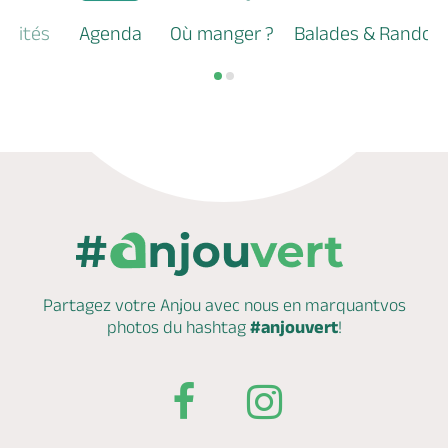
tivités
Agenda
Où manger ?
Balades & Randos
Partagez votre Anjou avec nous en marquant
vos
photos du hashtag
#anjouvert
!