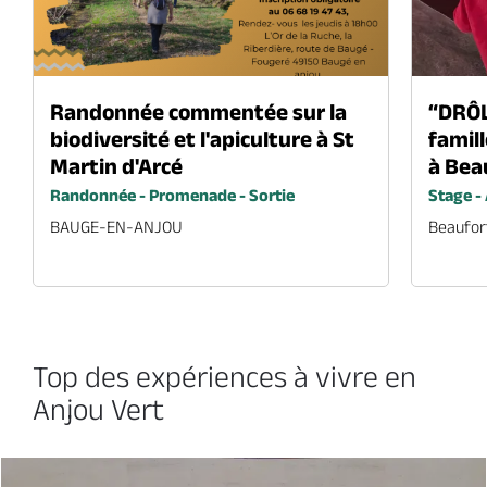
06
Randonnée commentée sur la
“DRÔL
biodiversité et l'apiculture à St
famil
août
2026
Martin d'Arcé
à Bea
13
27
Randonnée - Promenade - Sortie
Stage - 
août
août
2026
2026
BAUGE-EN-ANJOU
Beaufor
Top des expériences à vivre en
Anjou Vert