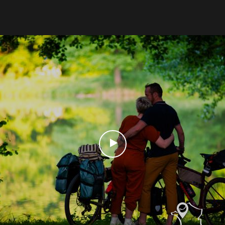
Découvrir
Anjou vert
A voir, à faire
Anjou vert
Agenda
Anjou vert
Dormir, manger
Anjou vert
Idées séjours
Anjou vert