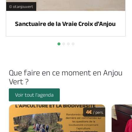
Vraie Croix d'Anjou -
© otanjouvert
Sanctuaire de la Vraie Croix d'Anjou
Que faire en ce moment en Anjou
Vert ?
Voir tout l'agenda
4€
/ pers.