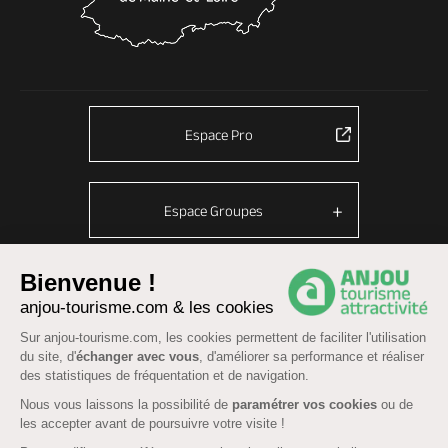
Espace Pro
Espace Groupes
Bienvenue !
© Anjou tourisme 2026 -
Plan du site
anjou-tourisme.com & les cookies
Mentions légales
-
Données personnelles
-
Cookies
Sur anjou-tourisme.com, les cookies permettent de faciliter l'utilisation
du site, d'
échanger avec vous
, d'améliorer sa performance et réaliser
CGU Réservation
-
Accessibilité : partiellement conforme
des statistiques de fréquentation et de navigation.
Nous vous laissons la possibilité de
paramétrer vos cookies
ou de
les accepter avant de poursuivre votre visite !