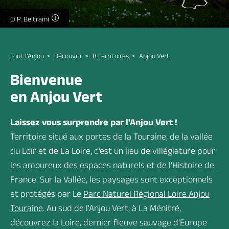
Couple à vélo sur la Vélobuissonnière -
© P. Beltrami
Brochures & cartes
Location de salle
Nous contacter
Tout l’Anjou
Découvrir
8 territoires
Anjou Vert
Bienvenue
Se déplacer en Anjou
Charte du tourisme
Toute la billetterie
en Anjou Vert
Vert
écoresponsable
Laissez vous surprendre par l'Anjou Vert !
Territoire situé aux portes de la Touraine, de la vallée
Vous êtes ici :
du Loir et de La Loire, c’est un lieu de villégiature pour
Tout l'Anjou
>
Anjou Vert
les amoureux des espaces naturels et de l’Histoire de
France. Sur la Vallée, les paysages sont exceptionnels
et protégés par Le
Parc Naturel Régional Loire Anjou
Touraine
. Au sud de l'Anjou Vert, à La Ménitré,
découvrez la Loire, dernier fleuve sauvage d'Europe