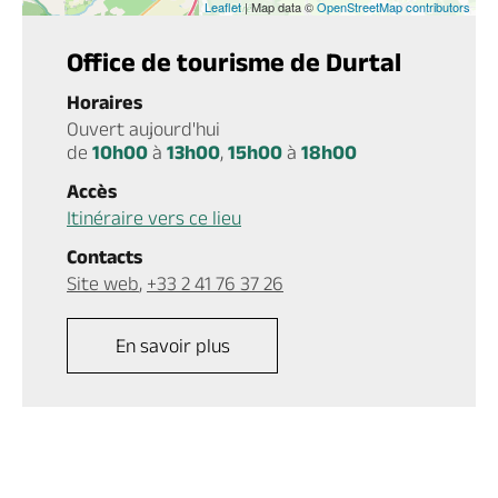
Leaflet
| Map data ©
OpenStreetMap contributors
Office de tourisme de Durtal
Horaires
Ouvert aujourd'hui
Brochures & cartes
Nous contacter
Toute la billetterie
de
10h00
à
13h00
,
15h00
à
18h00
Accès
Itinéraire vers ce lieu
Contacts
Venir et se déplacer en
Site web
,
+33 2 41 76 37 26
Anjou Loir et Sarthe
En savoir plus
Vous êtes ici :
Tout l'Anjou
>
Anjou Loir et Sarthe