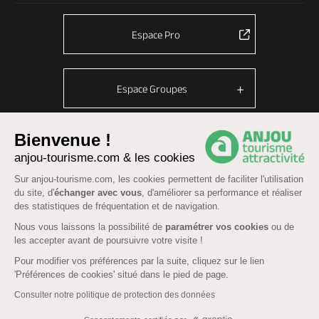
Espace Pro
Espace Groupes
Bienvenue !
© Anjou tourisme 2026 -
Plan du site
anjou-tourisme.com & les cookies
Mentions légales
-
Données personnelles
-
Cookies
Sur anjou-tourisme.com, les cookies permettent de faciliter l'utilisation
du site, d'
échanger avec vous
, d'améliorer sa performance et réaliser
CGU Réservation
-
Accessibilité : partiellement conforme
des statistiques de fréquentation et de navigation.
Nous vous laissons la possibilité de
paramétrer vos cookies
ou de
les accepter avant de poursuivre votre visite !
Pour modifier vos préférences par la suite, cliquez sur le lien
'Préférences de cookies' situé dans le pied de page.
Contactez un
Consulter notre politique de protection des données
conseiller