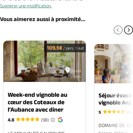
Suggérer une modification.
Vous aimerez aussi à proximité...
PAGE
P
109,5€
/ pers. 1 nuit
16 km
Le Thoureil
Week-end vignoble au
Séjour évasio
cœur des Coteaux de
vignoble An
l’Aubance avec diner
5
(5)
4.8
(98)
DOMAINE DE JO