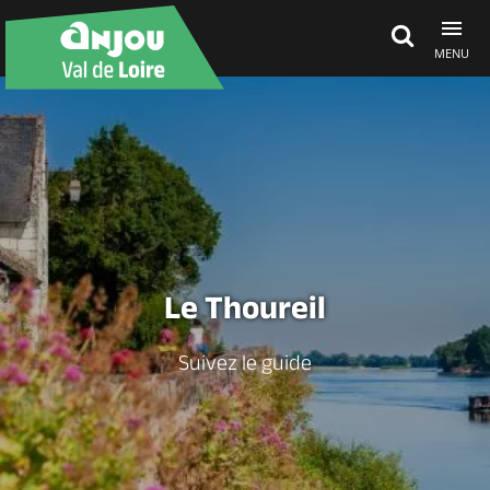
MENU
Découvrir
À voir, à faire
Agenda
Le Thoureil
Dormir, manger
Suivez le guide
Séjours, cadeaux