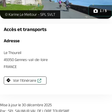
1 / 5
Le_Thoureil - Eglise Saint Genulf -
© Karine Le Meitour - SPL SVLT
Accès et transports
Adresse
Le Thoureil
49350 Gennes-val-de-loire
FRANCE
Voir l'itinéraire
Mise à jour le 30 décembre 2025
Par : SPL SAUMUR VAL DE LOIRE TOURISME