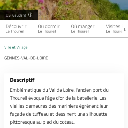
Billetterie en ligne
©S. Gaudard
Découvrir
Où dormir
Où manger
Visites & 
Le Thoureil
Le Thoureil
Le Thoureil
Le Thoureil
Brochures & Cartes
Offices de tourisme
Comment venir ?
Ecrivez-nous
Ville et Village
GENNES-VAL-DE-LOIRE
Descriptif
Emblématique du Val de Loire, l'ancien port du
Thoureil évoque l'âge d'or de la batellerie. Les
vieilles demeures des mariniers égrènent leur
façade de tuffeau et dessinent une silhouette
pittoresque au pied du coteau.