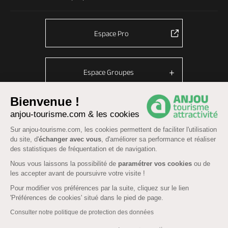
Espace Pro
Espace Groupes
Bienvenue !
anjou-tourisme.com & les cookies
© Anjou tourisme 2026 -
Plan du site
-
Fonctionnement du site
Sur anjou-tourisme.com, les cookies permettent de faciliter l'utilisation
Mentions légales
-
Données personnelles
-
Cookies
du site, d'
échanger avec vous
, d'améliorer sa performance et réaliser
CGU Réservation
-
Accessibilité : partiellement conforme
des statistiques de fréquentation et de navigation.
Nous vous laissons la possibilité de
paramétrer vos cookies
ou de
les accepter avant de poursuivre votre visite !
Pour modifier vos préférences par la suite, cliquez sur le lien
'Préférences de cookies' situé dans le pied de page.
Consulter notre politique de protection des données