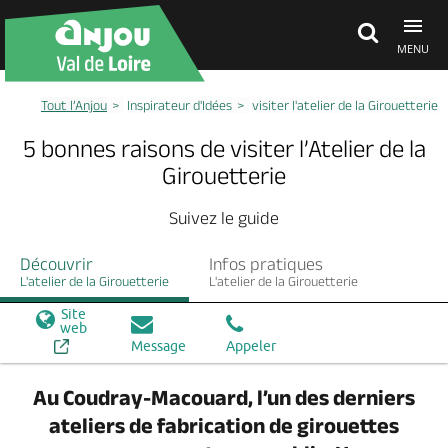
MENU
Tout l’Anjou
Inspirateur d'Idées
visiter l'atelier de la Girouetterie
Découvrir
5 bonnes raisons de visiter l’Atelier de la
Girouetterie
À voir, à faire
Suivez le guide
Agenda
Découvrir
Infos pratiques
L'atelier de la Girouetterie
L'atelier de la Girouetterie
Site
Dormir, manger
web
Message
Appeler
Au Coudray-Macouard, l’un des derniers
Séjours, cadeaux
ateliers de fabrication de girouettes