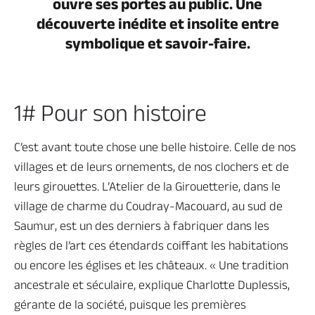
ouvre ses portes au public. Une
Billetterie en ligne
découverte inédite et insolite entre
symbolique et savoir-faire.
1# Pour son histoire
Brochures & Cartes
Offices de tourisme
Comment venir ?
Ecrivez-nous
C’est avant toute chose une belle histoire. Celle de nos
villages et de leurs ornements, de nos clochers et de
leurs girouettes. L’Atelier de la Girouetterie, dans le
village de charme du Coudray-Macouard, au sud de
Saumur, est un des derniers à fabriquer dans les
règles de l’art ces étendards coiffant les habitations
ou encore les églises et les châteaux. « Une tradition
ancestrale et séculaire, explique Charlotte Duplessis,
gérante de la société, puisque les premières