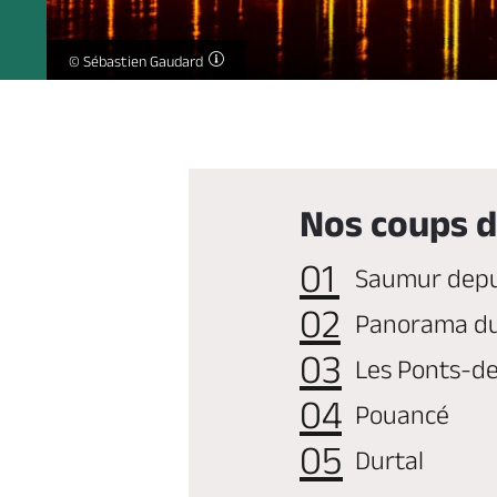
Saumur de nuit avec les reflets de la ville, le pont et le château, sur 
© Sébastien Gaudard
Nos coups 
Saumur depui
Panorama d
Les Ponts-d
Pouancé
Durtal