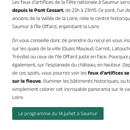
Les feux d'artifices de la Fête nationale à Saumur ser
depuis le Pont Cessart
, de 23h à 23h15. Ce pont, l'un d
anciens de la Vallée de la Loire, relie le centre historiq
Saumur à l'Île Offard, enjambant la Loire.
On vous conseille donc de prendre du recul en vous ins
sur les quais de la ville (Quais Mayaud, Carnot, Latouc
Tréville) ou ceux de l'île Offard juste en face. Pourquoi 
également, sur l'esplanade du château, en hauteur. Dep
de ces spots, vous pourrez voir les
feux d'artifices se
sur le fleuve
, illuminer les bâtiments historiques, ou t
simplement colorer cet incroyable panorama sur le va
Loire.
Le programme du 14 juillet à Saumur