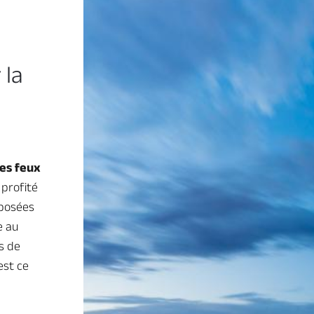
 la
es feux
 profité
oposées
e au
s de
est ce