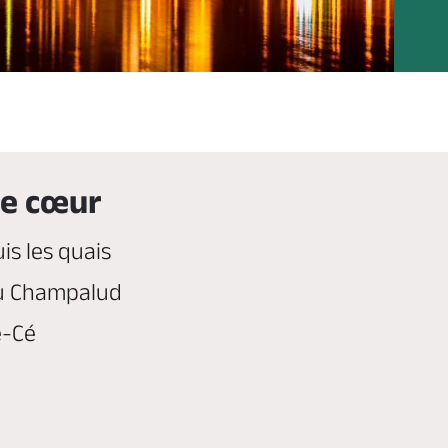
la Loire calme. -
de cœur
s les quais
u Champalud
e-Cé