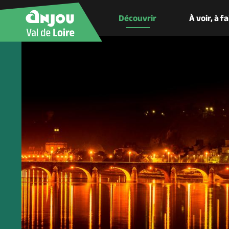
Découvrir
À voir, à f