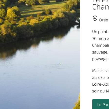
Cha
Orée 
Un point 
70 mètres
Champalu
sauvage. 
paysage d
Mais si v
aurez alo
Loire-Atl
soir du 14 
Le Pa