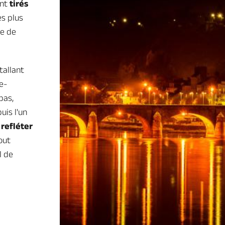
ont
tirés
es plus
ue de
tallant
he-
pas,
uis l'un
 refléter
out
l de