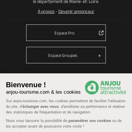
le département de Maine-et-Loire.
À propos
-
Devenir annonceur
Espace Pro
Espace Groupes
© Anjou tourisme 2026 -
Plan du site
-
Fonctionnement du site
Bienvenue !
anjou-tourisme.com & les cookies
Mentions légales
-
Données personnelles
-
Cookies
CGU Réservation
-
Accessibilité : partiellement conforme
Sur anjou-tourisme.com, les cookies permettent de faciliter l'utilisation
du site, d'
échanger avec vous
, d'améliorer sa performance et réaliser
des statistiques de fréquentation et de navigation.
Nous vous laissons la possibilité de
paramétrer vos cookies
ou de
les accepter avant de poursuivre votre visite !