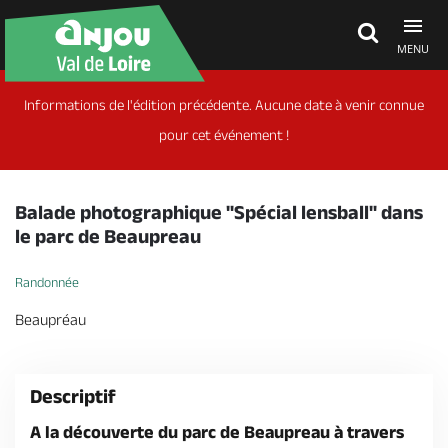
MENU
Informations de l'édition précédente. Aucune date à venir connue
Découvrir
pour cet événement !
À voir, à faire
Balade photographique "Spécial lensball" dans
le parc de Beaupreau
Agenda
Randonnée
Beaupréau
Dormir, manger
Descriptif
Séjours, cadeaux
A la découverte du parc de Beaupreau à travers