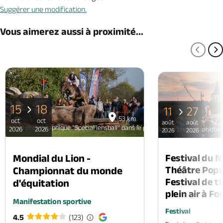
Suggérer une modification.
Vous aimerez aussi à proximité...
PAGE
P
15
18
11
27
53 km
oct
oct
août
août
Balade photographique "Spécial lensball" dans le parc de Beaupreau
2026
2026
Balade photographique "
2026
2026
Mondial du Lion -
Festival du 
Théâtre Popul
Championnat du monde
Festival de t
d'équitation
plein air à F
Manifestation sportive
Festival
4.5
(123)