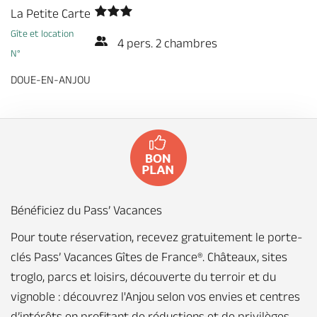
Billetterie en ligne
La Petite Carte
Gîte et location
4 pers. 2 chambres
N°
DOUE-EN-ANJOU
Brochures & Cartes
Offices de tourisme
Comment venir ?
Ecrivez-nous
Bénéficiez du Pass’ Vacances
Pour toute réservation, recevez gratuitement le porte-
clés Pass’ Vacances Gîtes de France®. Châteaux, sites
troglo, parcs et loisirs, découverte du terroir et du
vignoble : découvrez l'Anjou selon vos envies et centres
d’intérêts en profitant de réductions et de privilèges.