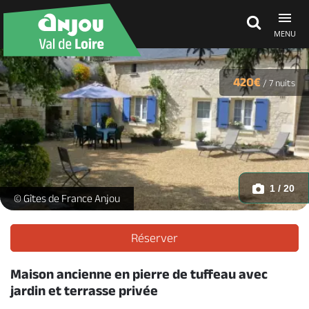
MENU
Découvrir
420€
/
7 nuits
À voir, à faire
Agenda
1 / 20
La Petite Carte_1 -
© Gîtes de France Anjou
Dormir, manger
Réserver
Maison ancienne en pierre de tuffeau avec
Séjours, cadeaux
jardin et terrasse privée