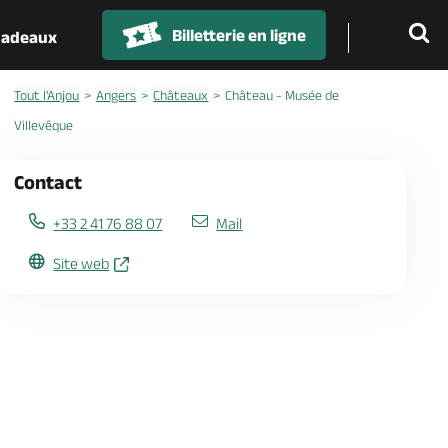
Billetterie en ligne
 cadeaux
Tout l'Anjou
Angers
Châteaux
Château - Musée de
Villevêque
Contact
+33 2 41 76 88 07
Mail
Site web