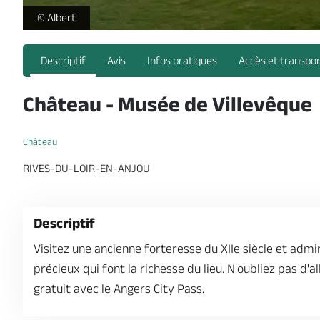
https://reservation.destination-angers.com/medias/images/
© Albert
Descriptif
Avis
Infos pratiques
Accès et transpo
Château - Musée de Villevêque
Château
RIVES-DU-LOIR-EN-ANJOU
Descriptif
Visitez une ancienne forteresse du XIIe siècle et admi
précieux qui font la richesse du lieu. N'oubliez pas d'a
gratuit avec le Angers City Pass.