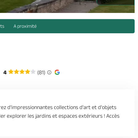
prestataires/2966900-villeveque_vue_exterieure_du_chateau_1011203
rts
A proximité
4
(81)
rez d'impressionnantes collections d'art et d'objets
ller explorer les jardins et espaces extérieurs ! Accès