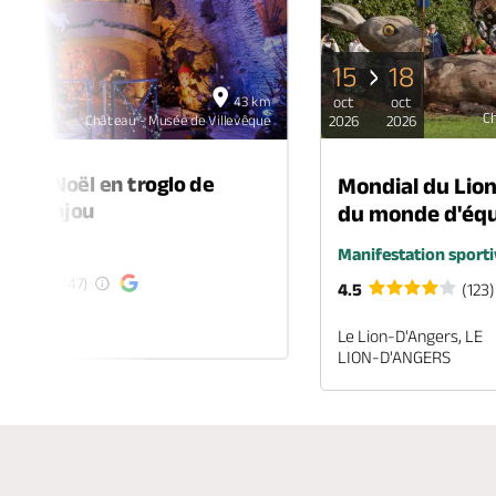
15
18
06
43 km
oct
oct
déc
C
Château - Musée de Villevêque
2026
2026
2026
é de Noël en troglo de
Mondial du Lio
-en-Anjou
du monde d'équ
é
Manifestation sporti
(47)
4.5
(123)
EN-ANJOU
Le Lion-D'Angers, LE
LION-D'ANGERS