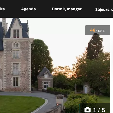
aire
Agenda
Dormir, manger
Séjours,
4€
/
pers.
1 / 5