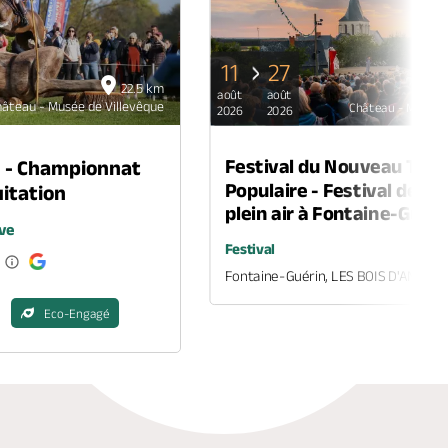
11
27
22.5 km
août
août
hâteau - Musée de Villevêque
Château - Musée d
2026
2026
Festival du Nouveau Thé
n - Championnat
Populaire - Festival de th
itation
plein air à Fontaine-Guéri
ve
Festival
Fontaine-Guérin, LES BOIS D'ANJOU
Eco-Engagé