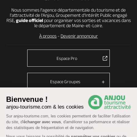
Nous sommes l’agence départementale du tourisme et de
l’attractivité de l’Anjou, Groupement d’Intérêt Public engagé
RSE,
guide officiel
pour organiser vos sorties et vacances dans
le département de Maine-et-Loire.
À propos
-
Devenir annonceur
Espace Pro
Espace Groupes
Bienvenue !
anjou-tourisme.com & les cookies
© Anjou tourisme 2026 -
Plan du site
-
Fonctionnement du site
Sur anjou-tourisme.com, les cookies permettent de faciliter l'utilisation
Mentions légales
-
Données personnelles
-
Cookies
du site, d'
échanger avec vous
, d'améliorer sa performance et réaliser
CGU Réservation
-
Accessibilité : partiellement conforme
des statistiques de fréquentation et de navigation.
Nous vous laissons la possibilité de
paramétrer vos cookies
ou de