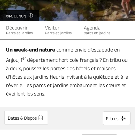
Billetterie en ligne
©M. GENON
Découvrir
Visiter
Agenda
Parcs et jardins
Parcs et jardins
parcs et jardins
Brochures & Cartes
Offices de tourisme
Comment venir ?
Ecrivez-nous
Un week-end nature
comme envie d’escapade en
er
Anjou, 1
département horticole français ? En tribu ou
à deux, poussez les portes des hôtels et maisons
d’hôtes aux jardins fleuris invitant à la quiétude et à la
rêverie. Les parcs et jardins embaument les cœurs et
éveillent les sens.
Dates & Dispos
Filtres