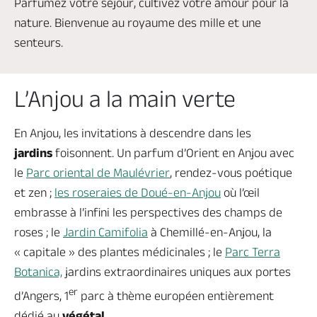
Parfumez votre séjour, cultivez votre amour pour la
nature. Bienvenue au royaume des mille et une
senteurs.
L’Anjou a la main verte
En Anjou, les invitations à descendre dans les
jardins
foisonnent. Un parfum
d’Orient en Anjou avec
le
Parc oriental de Maulévrier
, rendez-vous poétique
et zen ;
les roseraies de Doué-en-Anjou
où l’œil
embrasse à l’infini les perspectives des champs de
roses ; le
Jardin Camifolia
à Chemillé-en-Anjou, la
« capitale » des plantes médicinales ; le
Parc Terra
Botanica,
jardins extraordinaires uniques
aux portes
er
d’Angers, 1
parc à thème européen entièrement
dédié au
végétal.