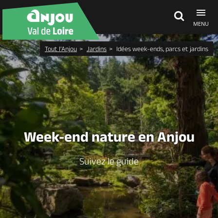
MENU
Tout l’Anjou
Jardins
Idées week-ends, parcs et jardins
Découvrir
À voir, à faire
Agenda
Week-end nature en Anjou
Dormir, manger
Suivez le guide
Séjours, cadeaux