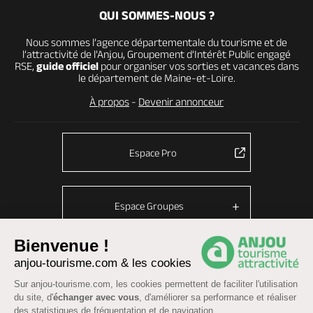
QUI SOMMES-NOUS ?
Nous sommes l’agence départementale du tourisme et de
l’attractivité de l’Anjou, Groupement d’Intérêt Public engagé
RSE,
guide officiel
pour organiser vos sorties et vacances dans
le département de Maine-et-Loire.
À propos
-
Devenir annonceur
Espace Pro
Espace Groupes
Bienvenue !
anjou-tourisme.com & les cookies
© Anjou tourisme 2026 -
Plan du site
-
Fonctionnement du site
Sur anjou-tourisme.com, les cookies permettent de faciliter l'utilisation
Mentions légales
-
Données personnelles
-
Cookies
du site, d'
échanger avec vous
, d'améliorer sa performance et réaliser
CGU Réservation
-
Accessibilité : partiellement conforme
des statistiques de fréquentation et de navigation.