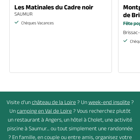
21
Les Matinales du Cadre noir
Montg
SAUMUR
de Br
août
2026
Chèques Vacances
Fête po
29
22
Brissac
oct
août
2026
2026
Chèqu
Visite d’un
château de la Loire
? Un
week-end insolite
?
Un
camping en Val de Loire
? Vous recherchez plutôt
un restaurant à Angers, un hôtel à Cholet, une activité
piscine à Saumur... ou tout simplement une randonnée
? En famille, en couple ou entre amis, organisez votre