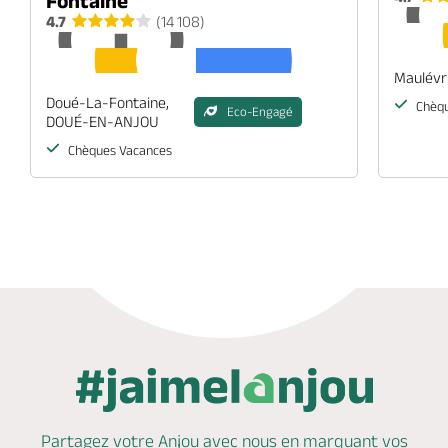
Fontaine
4.7
(14 108)
Maulévr
Doué-La-Fontaine,
Chèqu
Eco-Engagé
DOUÉ-EN-ANJOU
Chèques Vacances
Partagez votre Anjou avec nous en marquant
vos