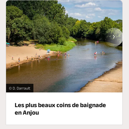
Page
Baignade dans le Louet à Rochefort sur Loire -
© D. Darrault
Les plus beaux coins de baignade
en Anjou