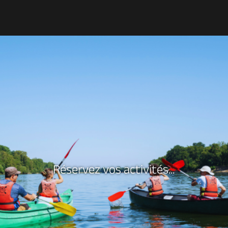
Découvrir
À voir, à faire
Agenda
Dormir, manger
Séjours, cadeaux
Réservez vos activités...
Billetterie en ligne