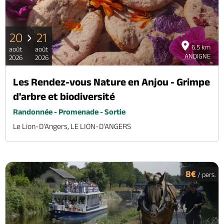
20
21
6.5 km
août
août
ANDIGNE
2026
2026
Les Rendez-vous Nature en Anjou - Grimpe
d'arbre et biodiversité
Randonnée - Promenade - Sortie
Le Lion-D'Angers, LE LION-D'ANGERS
8€
/ pers.