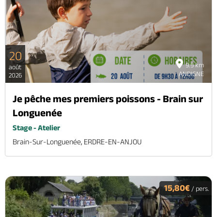
20
9.5 km
août
ANDIGNE
2026
Je pêche mes premiers poissons - Brain sur
Longuenée
Stage - Atelier
Brain-Sur-Longuenée, ERDRE-EN-ANJOU
15,80€
/ pers.