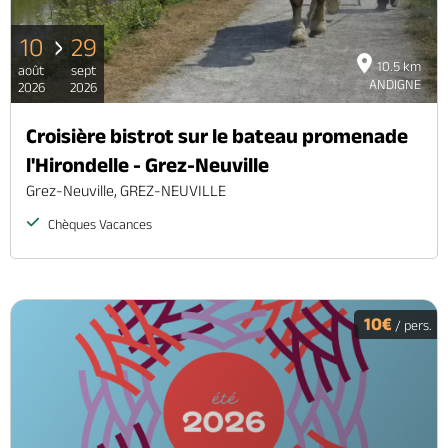
10
29
10.5 km
août
sept
ANDIGNE
2026
2026
Croisière bistrot sur le bateau promenade
l'Hirondelle - Grez-Neuville
Grez-Neuville, GREZ-NEUVILLE
Chèques Vacances
10€
/ pers.