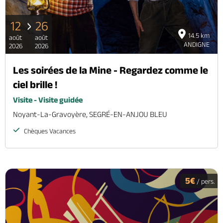
12
26
14.5 km
août
août
ANDIGNE
2026
2026
Les soirées de la Mine - Regardez comme le
ciel brille !
Visite - Visite guidée
Noyant-La-Gravoyère, SEGRÉ-EN-ANJOU BLEU
Chèques Vacances
5€
/ pers.