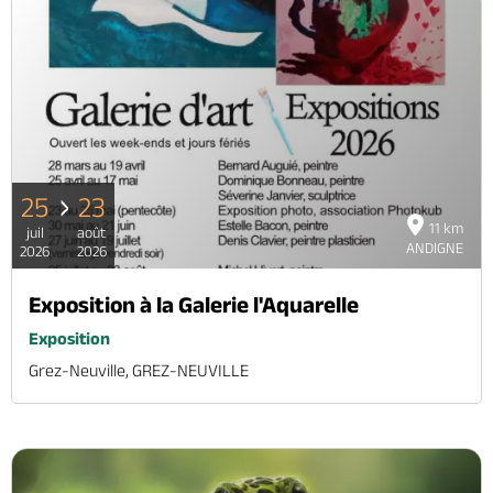
25
23
11 km
juil
août
ANDIGNE
2026
2026
Exposition à la Galerie l'Aquarelle
Exposition
Grez-Neuville, GREZ-NEUVILLE