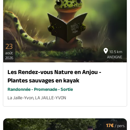
23
10.5 km
août
ANDIGNE
2026
Les Rendez-vous Nature en Anjou -
Plantes sauvages en kayak
Randonnée - Promenade - Sortie
La Jaille-Yvon, LA JAILLE-YVON
17€
/ pers.