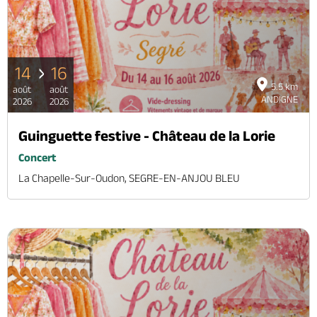
14
16
5.5 km
août
août
ANDIGNE
2026
2026
Guinguette festive - Château de la Lorie
Concert
La Chapelle-Sur-Oudon, SEGRE-EN-ANJOU BLEU