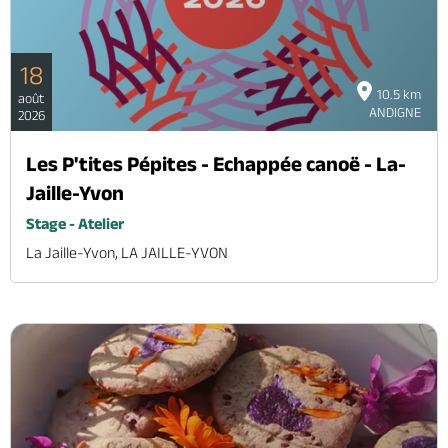
18
10.5 km
août
ANDIGNE
2026
Les P'tites Pépites - Echappée canoë - La-
Jaille-Yvon
Stage - Atelier
La Jaille-Yvon, LA JAILLE-YVON