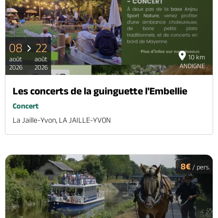
08
22
10 km
août
août
ANDIGNE
2026
2026
Les concerts de la guinguette l'Embellie
Concert
La Jaille-Yvon, LA JAILLE-YVON
8€
/ pers.