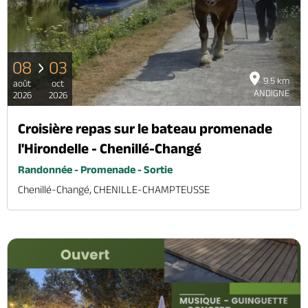
Brochures & Cartes
Offices de tourisme
Comment venir ?
Ecrivez-nous
08
03
9.5 km
août
oct
ANDIGNE
2026
2026
Croisière repas sur le bateau promenade
l'Hirondelle - Chenillé-Changé
Randonnée - Promenade - Sortie
Chenillé-Changé, CHENILLE-CHAMPTEUSSE