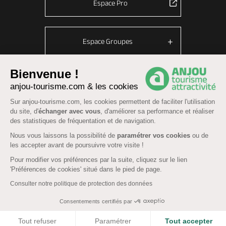
Espace Pro
Espace Groupes
Bienvenue !
anjou-tourisme.com & les cookies
© Anjou tourisme 2026 -
Plan du site
-
Fonctionnement du site
Sur anjou-tourisme.com, les cookies permettent de faciliter l'utilisation
Mentions légales
-
Données personnelles
-
Cookies
du site, d'
échanger avec vous
, d'améliorer sa performance et réaliser
CGU Réservation
-
Accessibilité : partiellement conforme
des statistiques de fréquentation et de navigation.
Nous vous laissons la possibilité de
paramétrer vos cookies
ou de
les accepter avant de poursuivre votre visite !
Pour modifier vos préférences par la suite, cliquez sur le lien
'Préférences de cookies' situé dans le pied de page.
Consulter notre politique de protection des données
Consentements certifiés par
COOKIES
Tout refuser
Paramétrer
Tout accepter