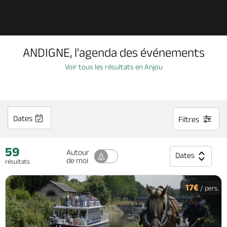
Découvrir
ANDIGNE, l'agenda des événements
À voir, à faire
Voir tous les résultats en Anjou
Agenda
Dates
Filtres
Dormir, manger
59
Autour
Dates
de moi
résultats
Séjours, cadeaux
17€
/ pers.
Billetterie en ligne