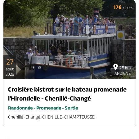
17€
/ pers.
27
7.5 km
août
ANDIGNE
2026
Croisière bistrot sur le bateau promenade
l'Hirondelle - Chenillé-Changé
Randonnée - Promenade - Sortie
Chenillé-Changé, CHENILLE-CHAMPTEUSSE