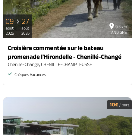
09
27
9.5 km
août
août
ANDIGNE
2026
2026
Croisière commentée sur le bateau
promenade l'Hirondelle - Chenillé-Changé
Chenillé-Changé, CHENILLE-CHAMPTEUSSE
Chèques Vacances
10€
/ pers.