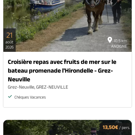
21
10.5 km
août
ANDIGNE
2026
Croisière repas avec fruits de mer sur le
bateau promenade l'Hirondelle - Grez-
Neuville
Grez-Neuville, GREZ-NEUVILLE
Chèques Vacances
13,50€
/ pers.