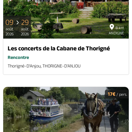
09
29
8 km
août
août
ANDIGNE
2026
2026
Les concerts de la Cabane de Thorigné
Rencontre
Thorigné-D'Anjou, THORIGNE-D'ANJOU
17€
/ pers.