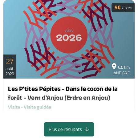
5€
/ pers.
27
6.5 km
août
ANDIGNE
2026
Les P'tites Pépites - Dans le cocon de la
forêt - Vern d'Anjou (Erdre en Anjou)
Visite - Visite guidée
Vern-D'Anjou, ERDRE-EN-ANJOU
Plus de résultats