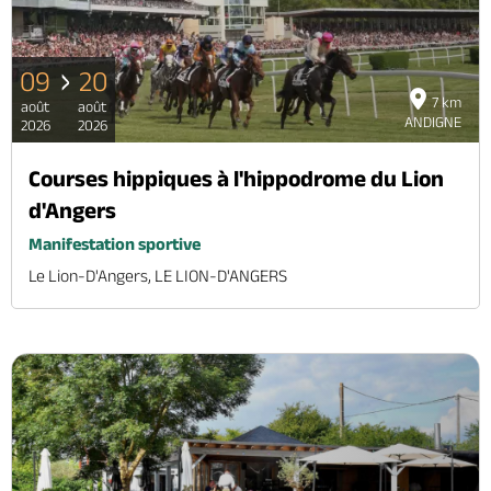
09
20
7 km
août
août
ANDIGNE
2026
2026
Courses hippiques à l'hippodrome du Lion
d'Angers
Manifestation sportive
Le Lion-D'Angers, LE LION-D'ANGERS