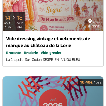
14
18
4 km
août
août
ANDIGNE
2026
2026
Vide dressing vintage et vêtements de
marque au château de la Lorie
Brocante - Braderie - Vide-grenier
La Chapelle-Sur-Oudon, SEGRÉ-EN-ANJOU BLEU
10,40€
/ pers.