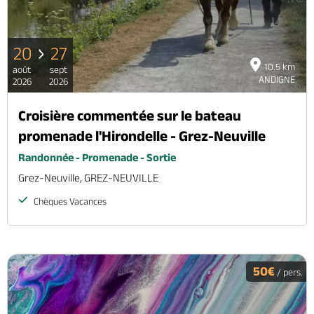
20
27
10.5 km
août
sept
ANDIGNE
2026
2026
Croisière commentée sur le bateau
promenade l'Hirondelle - Grez-Neuville
Randonnée - Promenade - Sortie
Grez-Neuville, GREZ-NEUVILLE
Chèques Vacances
50€
/ pers.