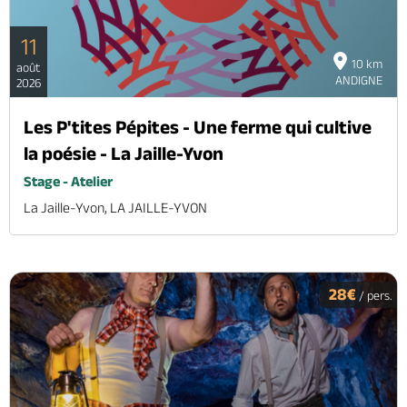
11
10 km
août
ANDIGNE
2026
Les P'tites Pépites - Une ferme qui cultive
la poésie - La Jaille-Yvon
Stage - Atelier
La Jaille-Yvon, LA JAILLE-YVON
28€
/ pers.