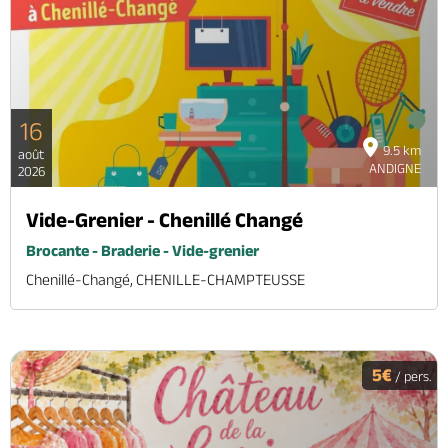
16
9.5 km
août
ANDIGNE
2026
Vide-Grenier - Chenillé Changé
Brocante - Braderie - Vide-grenier
Chenillé-Changé, CHENILLE-CHAMPTEUSSE
5€
/ pers.