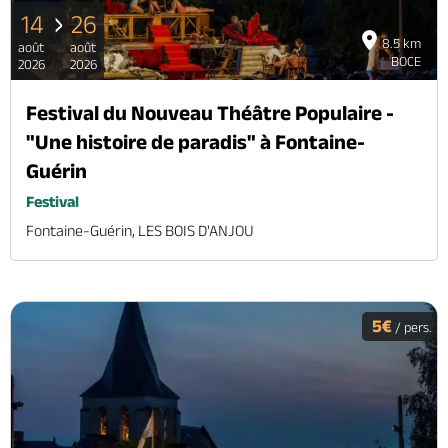
14
26
8.5 km
août
août
BOCE
2026
2026
Festival du Nouveau Théâtre Populaire -
"Une histoire de paradis" à Fontaine-
Guérin
Festival
Fontaine-Guérin, LES BOIS D'ANJOU
5€
/ pers.