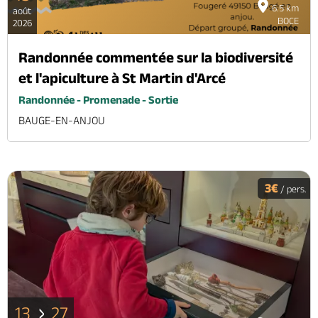
6.5 km
août
BOCE
2026
Randonnée commentée sur la biodiversité
et l'apiculture à St Martin d'Arcé
Randonnée - Promenade - Sortie
BAUGE-EN-ANJOU
3€
/ pers.
13
27