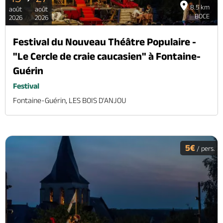
8.5 km
août
août
BOCE
2026
2026
Festival du Nouveau Théâtre Populaire -
"Le Cercle de craie caucasien" à Fontaine-
Guérin
Festival
Fontaine-Guérin, LES BOIS D'ANJOU
5€
/ pers.