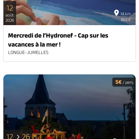
12
14 km
août
BOCE
2026
Mercredi de l’Hydronef - Cap sur les
vacances à la mer !
LONGUE-JUMELLES
5€
/ pers.
12
26