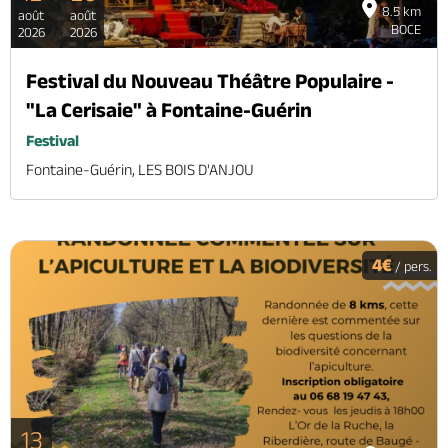
8.5 km
août
août
BOCE
2026
2026
Festival du Nouveau Théâtre Populaire -
"La Cerisaie" à Fontaine-Guérin
Festival
Fontaine-Guérin, LES BOIS D'ANJOU
4€
/ pers.
13