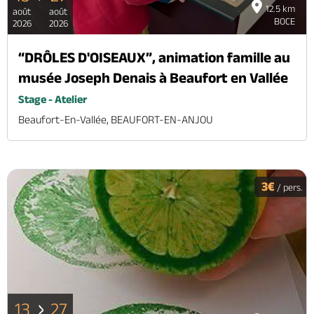
12.5 km
août
août
BOCE
2026
2026
“DRÔLES D'OISEAUX”, animation famille au
musée Joseph Denais à Beaufort en Vallée
Stage - Atelier
Beaufort-En-Vallée, BEAUFORT-EN-ANJOU
3€
/ pers.
13
27