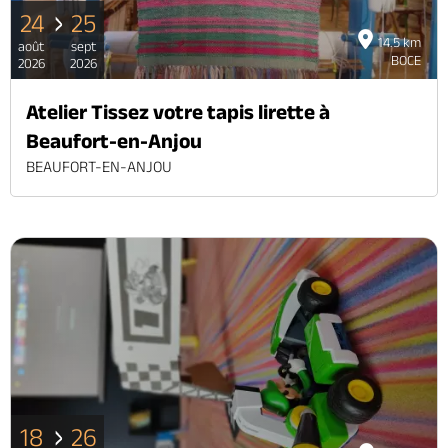
24
25
14.5 km
août
sept
BOCE
2026
2026
Atelier Tissez votre tapis lirette à
Beaufort-en-Anjou
BEAUFORT-EN-ANJOU
18
26