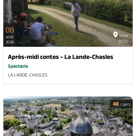
Brochures & Cartes
Offices de tourisme
Comment venir ?
Ecrivez-nous
08
5 km
août
BOCE
2026
Après-midi contes – La Lande-Chasles
Spectacle
LA LANDE-CHASLES
4€
/ pers.