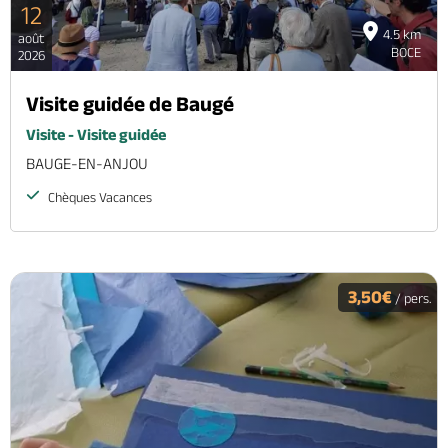
12
4.5 km
août
BOCE
2026
Visite guidée de Baugé
Visite - Visite guidée
BAUGE-EN-ANJOU
Chèques Vacances
3,50€
/ pers.