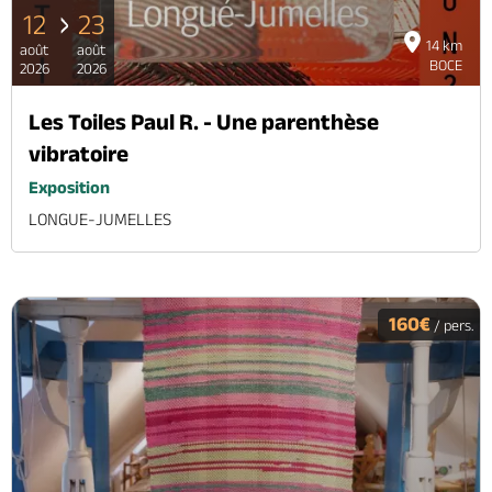
12
23
14 km
août
août
BOCE
2026
2026
Les Toiles Paul R. - Une parenthèse
vibratoire
Exposition
LONGUE-JUMELLES
160€
/ pers.