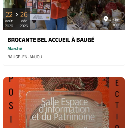
22
26
4.5 km
août
déc
BOCE
2026
2026
BROCANTE BEL ACCUEIL À BAUGÉ
Marché
BAUGE-EN-ANJOU