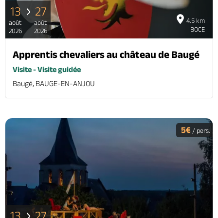
13
27
4.5 km
août
août
BOCE
2026
2026
Apprentis chevaliers au château de Baugé
Visite - Visite guidée
Baugé, BAUGE-EN-ANJOU
5€
/ pers.
13
27