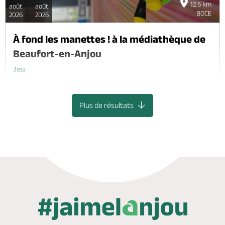
12.5 km
août
août
BOCE
2026
2026
À fond les manettes ! à la médiathèque de
Beaufort-en-Anjou
Jeu
BEAUFORT-EN-ANJOU
Plus de résultats