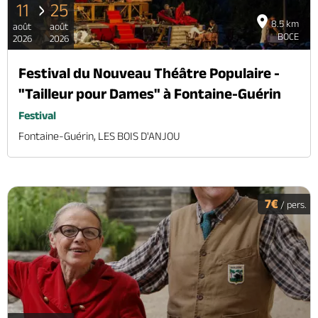
11
25
8.5 km
août
août
BOCE
2026
2026
Festival du Nouveau Théâtre Populaire -
"Tailleur pour Dames" à Fontaine-Guérin
Festival
Fontaine-Guérin, LES BOIS D'ANJOU
7€
/ pers.