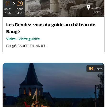
11
29
4.5 km
août
août
BOCE
2026
2026
Les Rendez-vous du guide au château de
Baugé
Visite - Visite guidée
Baugé, BAUGE-EN-ANJOU
5€
/ pers.