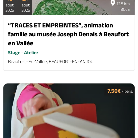
12.5 km
août
août
BOCE
2026
2026
“TRACES ET EMPREINTES”, animation
famille au musée Joseph Denais à Beaufort
en Vallée
Stage - Atelier
Beaufort-En-Vallée, BEAUFORT-EN-ANJOU
7,50€
/ pers.