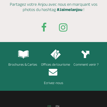
Partagez votre Anjou avec nous en marquant
vos
photos du hashtag
#Jaimelanjou
!
Brochures & Cartes
Offices de tourisme
Comment venir ?
Ecrivez-nous
FR
EN