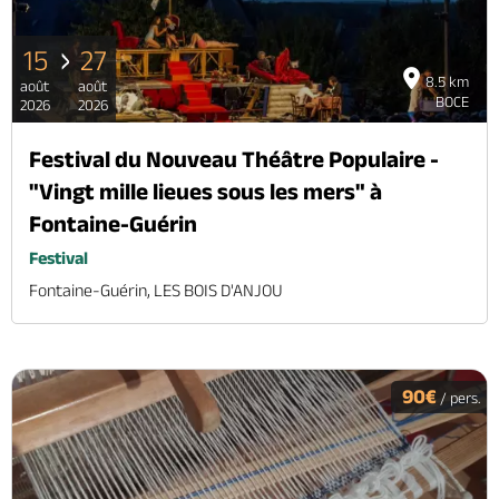
15
27
8.5 km
août
août
BOCE
2026
2026
Festival du Nouveau Théâtre Populaire -
"Vingt mille lieues sous les mers" à
Fontaine-Guérin
Festival
Fontaine-Guérin, LES BOIS D'ANJOU
90€
/ pers.