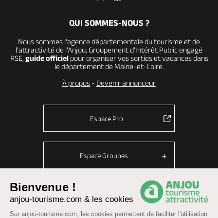
QUI SOMMES-NOUS ?
Nous sommes l’agence départementale du tourisme et de
l’attractivité de l’Anjou, Groupement d’Intérêt Public engagé
RSE,
guide officiel
pour organiser vos sorties et vacances dans
le département de Maine-et-Loire.
À propos
-
Devenir annonceur
Espace Pro
Espace Groupes
Bienvenue !
anjou-tourisme.com & les cookies
© Anjou tourisme 2026 -
Plan du site
-
Fonctionnement du site
Sur anjou-tourisme.com, les cookies permettent de faciliter l'utilisation
Mentions légales
-
Données personnelles
-
Cookies