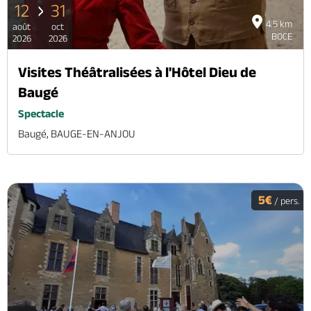
12
31
4.5 km
août
oct
BOCE
2026
2026
Visites Théâtralisées à l'Hôtel Dieu de
Baugé
Spectacle
Baugé, BAUGE-EN-ANJOU
5€
/ pers.