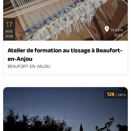
17
14.5 km
août
BOCE
2026
Atelier de formation au tissage à Beaufort-
en-Anjou
BEAUFORT-EN-ANJOU
12€
/ pers.