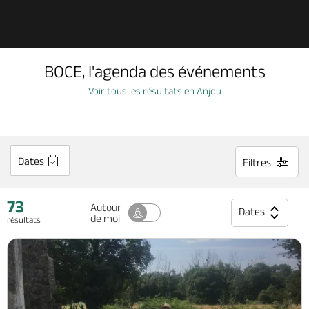
Découvrir
BOCE, l'agenda des événements
À voir, à faire
Voir tous les résultats en Anjou
Agenda
Dates
Filtres
Dormir, manger
73
Autour
Dates
de moi
résultats
Séjours, cadeaux
Billetterie en ligne