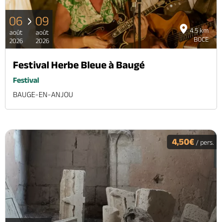
06
09
4.5 km
août
août
BOCE
2026
2026
Festival Herbe Bleue à Baugé
Festival
BAUGE-EN-ANJOU
4,50€
/ pers.