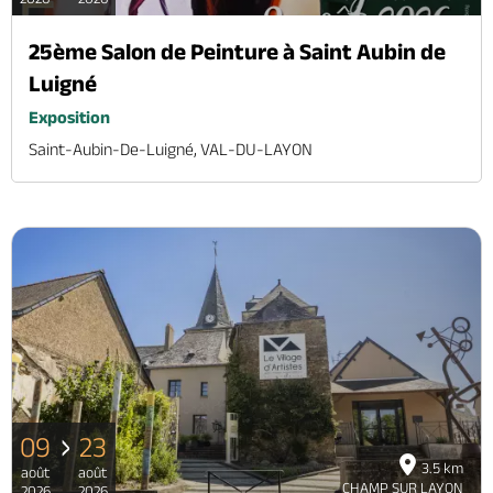
25ème Salon de Peinture à Saint Aubin de
Luigné
Exposition
Saint-Aubin-De-Luigné, VAL-DU-LAYON
09
23
3.5 km
août
août
CHAMP SUR LAYON
2026
2026