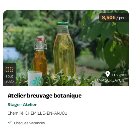
8,50€
/ pers.
06
13.5 km
août
CHAMP SUR LAYON
2026
Atelier breuvage botanique
Stage - Atelier
Chemillé, CHEMILLE-EN-ANJOU
Chèques Vacances