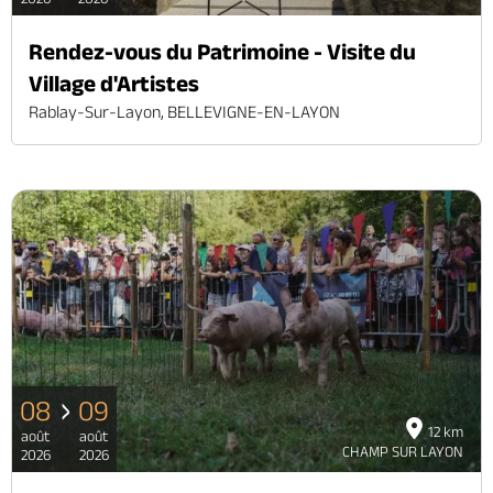
Rendez-vous du Patrimoine - Visite du
Village d'Artistes
Rablay-Sur-Layon, BELLEVIGNE-EN-LAYON
08
09
12 km
août
août
CHAMP SUR LAYON
2026
2026