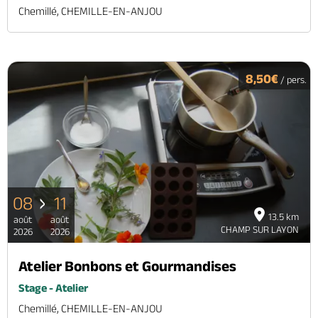
Chemillé, CHEMILLE-EN-ANJOU
8,50€
/ pers.
08
11
13.5 km
août
août
CHAMP SUR LAYON
2026
2026
Atelier Bonbons et Gourmandises
Stage - Atelier
Chemillé, CHEMILLE-EN-ANJOU