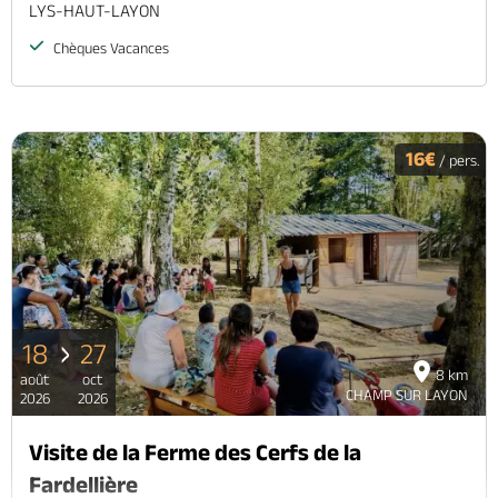
LYS-HAUT-LAYON
Chèques Vacances
16€
/ pers.
18
27
8 km
août
oct
CHAMP SUR LAYON
2026
2026
Visite de la Ferme des Cerfs de la
Fardellière