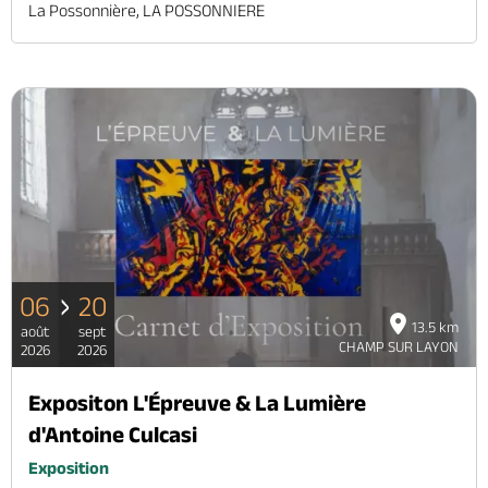
La Possonnière, LA POSSONNIERE
06
20
13.5 km
août
sept
CHAMP SUR LAYON
2026
2026
Expositon L'Épreuve & La Lumière
d'Antoine Culcasi
Exposition