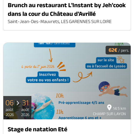
Brunch au restaurant L'Instant by Jeh'cook
dans la cour du Château d'Avrillé
Saint-Jean-Des-Mauvrets, LES GARENNES SUR LOIRE
62€
/ pers.
06
31
14.5 km
août
août
CHAMP SUR LAYON
2026
2026
Stage de natation Eté