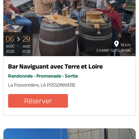
Billetterie en ligne
06
29
14 km
août
sept
Brochures & Cartes
Offices de tourisme
Comment venir ?
Ecrivez-nous
CHAMP SUR LAYON
2026
2026
Bar Naviguant avec Terre et Loire
Randonnée - Promenade - Sortie
La Possonnière, LA POSSONNIERE
Réserver