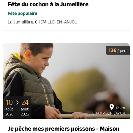
Fête du cochon à la Jumellière
Fête populaire
La Jumellière, CHEMILLE-EN-ANJOU
12€
/ pers.
10
24
12 km
août
août
CHAMP SUR LAYON
2026
2026
Je pêche mes premiers poissons - Maison