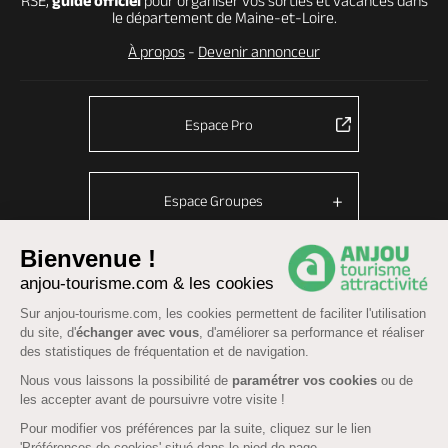
RSE,
guide officiel
pour organiser vos sorties et vacances dans
le département de Maine-et-Loire.
À propos
-
Devenir annonceur
Espace Pro
Espace Groupes
Bienvenue !
anjou-tourisme.com & les cookies
© Anjou tourisme 2026 -
Plan du site
-
Fonctionnement du site
Sur anjou-tourisme.com, les cookies permettent de faciliter l'utilisation
Mentions légales
-
Données personnelles
-
Cookies
du site, d'
échanger avec vous
, d'améliorer sa performance et réaliser
CGU Réservation
-
Accessibilité : partiellement conforme
des statistiques de fréquentation et de navigation.
Nous vous laissons la possibilité de
paramétrer vos cookies
ou de
les accepter avant de poursuivre votre visite !
Pour modifier vos préférences par la suite, cliquez sur le lien
'Préférences de cookies' situé dans le pied de page.