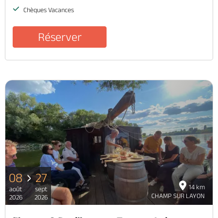
Chèques Vacances
Réserver
08
27
14 km
août
sept
CHAMP SUR LAYON
2026
2026