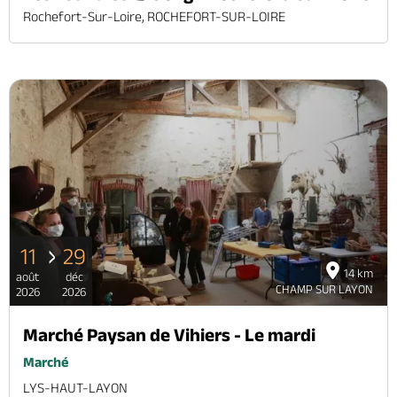
Rochefort-Sur-Loire, ROCHEFORT-SUR-LOIRE
11
29
14 km
août
déc
CHAMP SUR LAYON
2026
2026
Marché Paysan de Vihiers - Le mardi
Marché
LYS-HAUT-LAYON