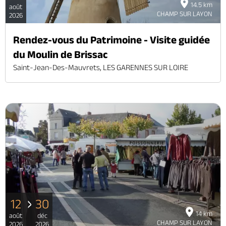
14.5 km
août
CHAMP SUR LAYON
2026
Rendez-vous du Patrimoine - Visite guidée
du Moulin de Brissac
Saint-Jean-Des-Mauvrets, LES GARENNES SUR LOIRE
12
30
14 km
août
déc
CHAMP SUR LAYON
2026
2026