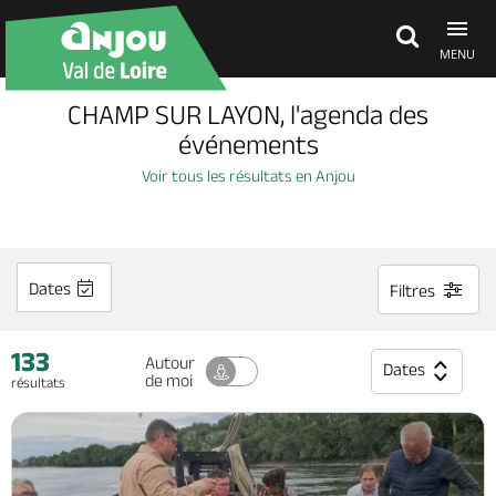
MENU
CHAMP SUR LAYON, l'agenda des
Découvrir
événements
Voir tous les résultats en Anjou
À voir, à faire
Agenda
Dates
Filtres
133
Dormir, manger
Autour
Dates
de moi
résultats
Séjours, cadeaux