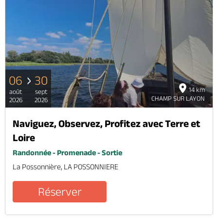
06
30
14 km
août
sept
CHAMP SUR LAYON
2026
2026
Naviguez, Observez, Profitez avec Terre et
Loire
Randonnée - Promenade - Sortie
La Possonnière, LA POSSONNIERE
Réserver