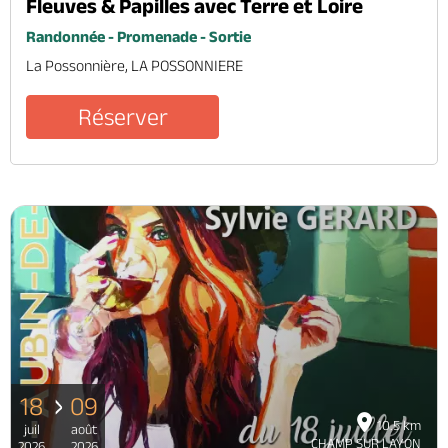
Fleuves & Papilles avec Terre et Loire
Randonnée - Promenade - Sortie
La Possonnière, LA POSSONNIERE
Réserver
18
09
10.5 km
juil
août
CHAMP SUR LAYON
2026
2026