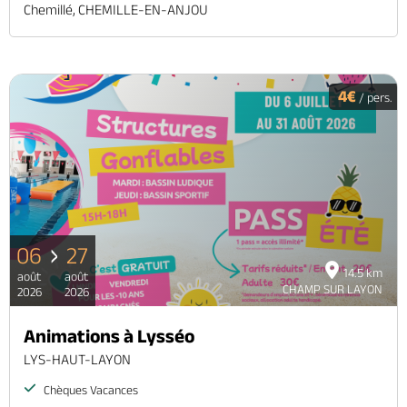
Chemillé, CHEMILLE-EN-ANJOU
4€
/ pers.
06
27
14.5 km
août
août
CHAMP SUR LAYON
2026
2026
Animations à Lysséo
LYS-HAUT-LAYON
Chèques Vacances