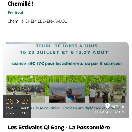
Chemillé !
Festival
Chemillé, CHEMILLE-EN-ANJOU
06
27
14.5 km
août
août
CHAMP SUR LAYON
2026
2026
Les Estivales Qi Gong - La Possonnière