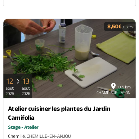
8,50€
/ pers.
12
13
13.5 km
août
août
CHAMP SUR LAYON
2026
2026
Atelier cuisiner les plantes du Jardin
Camifolia
Stage - Atelier
Chemillé, CHEMILLE-EN-ANJOU