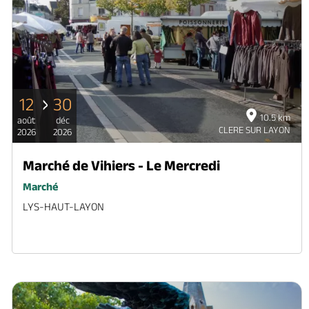
12
30
10.5 km
août
déc
CLERE SUR LAYON
2026
2026
Marché de Vihiers - Le Mercredi
Marché
LYS-HAUT-LAYON