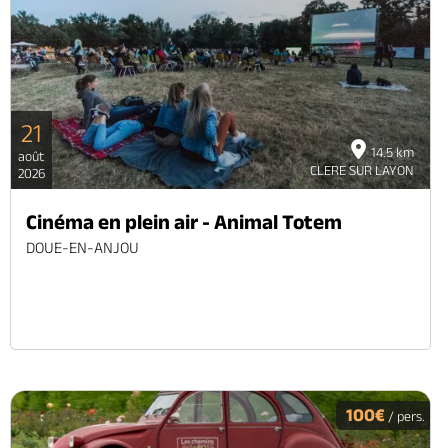
21
14.5 km
août
CLERE SUR LAYON
2026
Cinéma en plein air - Animal Totem
DOUE-EN-ANJOU
100€
/ pers.