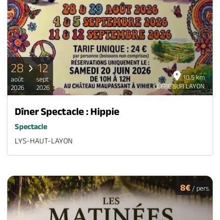
28
12
10.5 km
août
sept
CLERE SUR LAYON
2026
2026
Dîner Spectacle : Hippie
Spectacle
LYS-HAUT-LAYON
8€
/ pers.