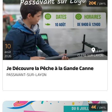
20€
/ pers.
10
3 km
août
CLERE SUR LAYON
2026
Je Découvre la Pêche à la Gande Canne
PASSAVANT-SUR-LAYON
4€
/ pers.