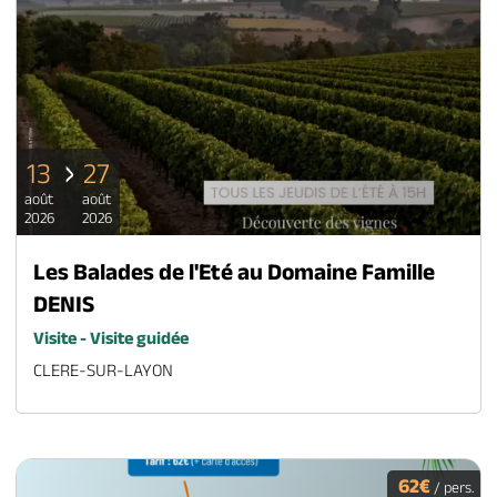
13
27
août
août
2026
2026
Les Balades de l'Eté au Domaine Famille
DENIS
Visite - Visite guidée
CLERE-SUR-LAYON
62€
/ pers.