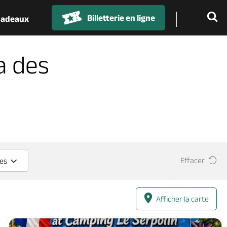
Billetterie en ligne
 cadeaux
a des
Effacer
ces
Afficher la carte