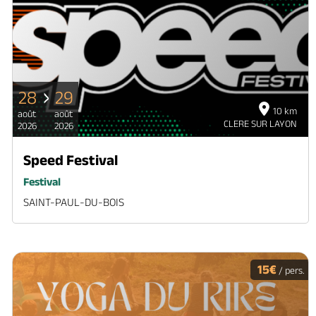
28
29
10 km
août
août
CLERE SUR LAYON
2026
2026
Speed Festival
Festival
SAINT-PAUL-DU-BOIS
15€
/ pers.