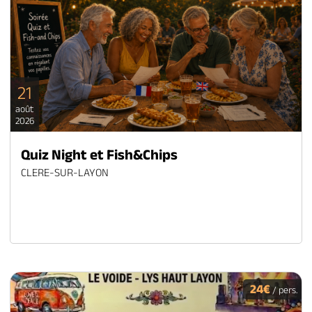
21
août
2026
Quiz Night et Fish&Chips
CLERE-SUR-LAYON
24€
/ pers.