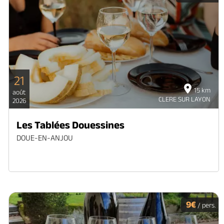
21
15 km
août
CLERE SUR LAYON
2026
Les Tablées Douessines
DOUE-EN-ANJOU
9€
/ pers.