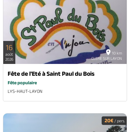
16
10 km
août
CLERE SUR LAYON
2026
Fête de l'Eté à Saint Paul du Bois
Fête populaire
LYS-HAUT-LAYON
20€
/ pers.