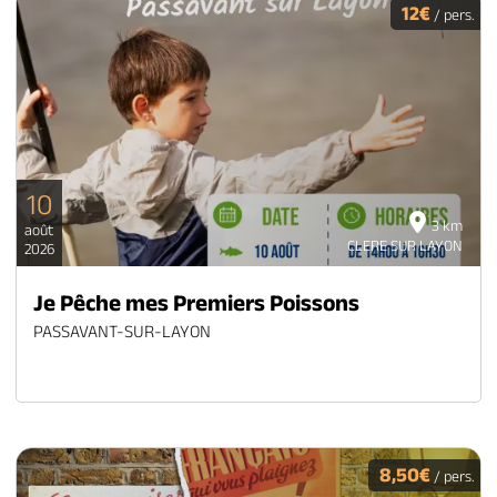
12€
/ pers.
10
3 km
août
CLERE SUR LAYON
2026
Je Pêche mes Premiers Poissons
PASSAVANT-SUR-LAYON
8,50€
/ pers.