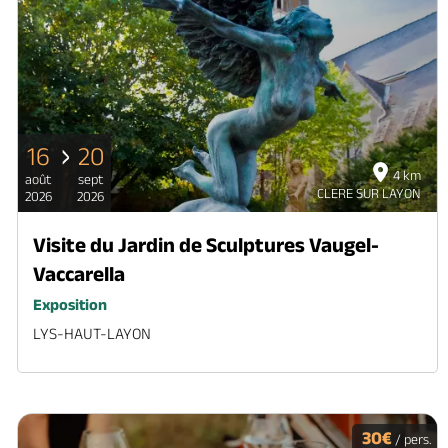
16
20
4 km
août
sept
CLERE SUR LAYON
2026
2026
Visite du Jardin de Sculptures Vaugel-
Vaccarella
Exposition
LYS-HAUT-LAYON
30€
/ pers.