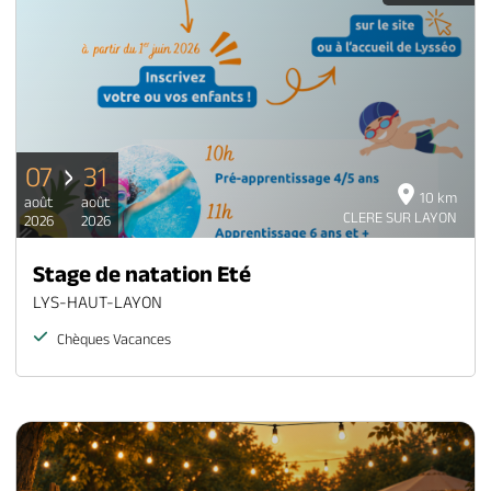
07
31
10 km
août
août
CLERE SUR LAYON
2026
2026
Stage de natation Eté
LYS-HAUT-LAYON
Chèques Vacances