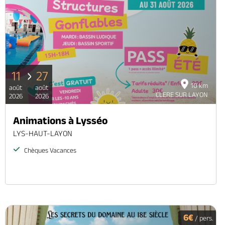
11
27
10 km
août
août
CLERE SUR LAYON
2026
2026
Animations à Lysséo
LYS-HAUT-LAYON
Chèques Vacances
6€
/ pers.