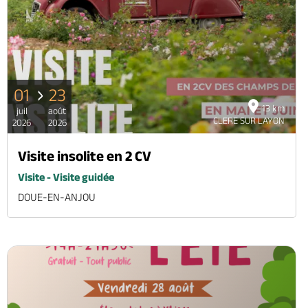
01
23
13 km
juil
août
CLERE SUR LAYON
2026
2026
Visite insolite en 2 CV
Visite - Visite guidée
DOUE-EN-ANJOU