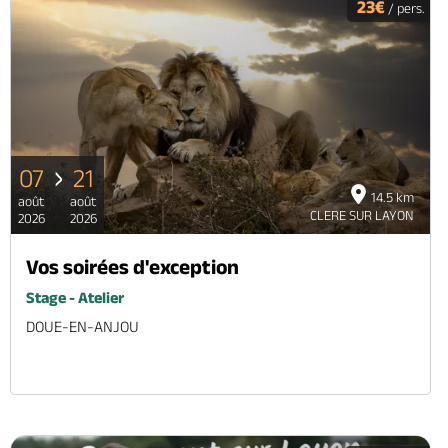
23€
/ pers.
07
21
14.5 km
août
août
CLERE SUR LAYON
2026
2026
Vos soirées d'exception
Stage - Atelier
DOUE-EN-ANJOU