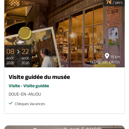
7€
/ pers.
08
22
15 km
août
août
CLERE SUR LAYON
2026
2026
Visite guidée du musée
Visite - Visite guidée
DOUE-EN-ANJOU
Chèques Vacances