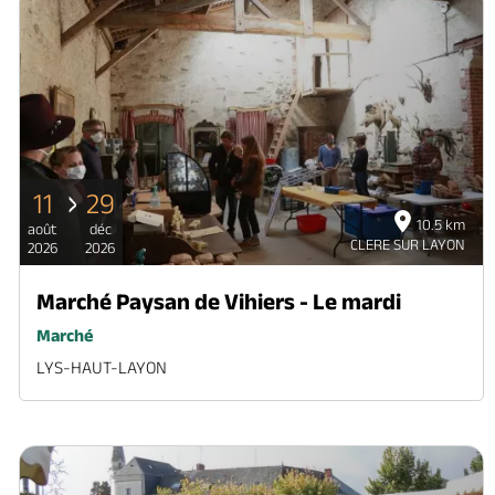
11
29
10.5 km
août
déc
CLERE SUR LAYON
2026
2026
Marché Paysan de Vihiers - Le mardi
Marché
LYS-HAUT-LAYON