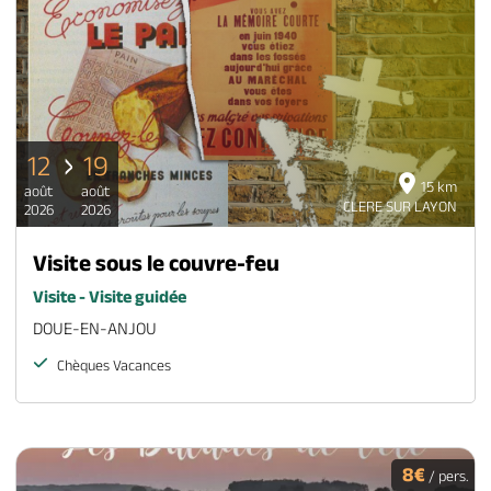
12
19
15 km
août
août
CLERE SUR LAYON
2026
2026
Visite sous le couvre-feu
Visite - Visite guidée
DOUE-EN-ANJOU
Chèques Vacances
8€
/ pers.