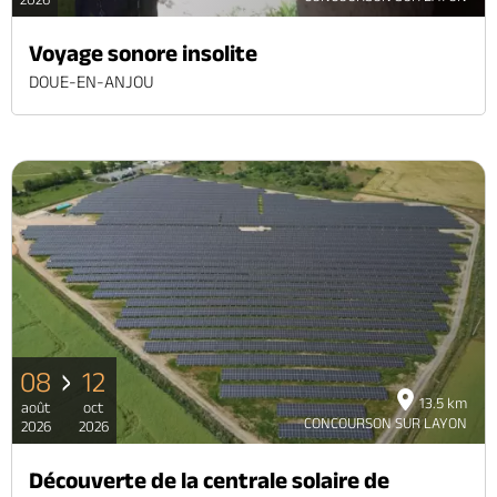
Voyage sonore insolite
DOUE-EN-ANJOU
08
12
13.5 km
août
oct
CONCOURSON SUR LAYON
2026
2026
Découverte de la centrale solaire de