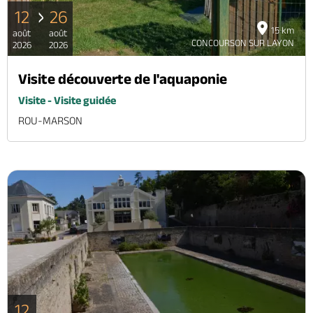
12
26
15 km
août
août
CONCOURSON SUR LAYON
2026
2026
Visite découverte de l'aquaponie
Visite - Visite guidée
ROU-MARSON
12