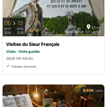
06
13
3.5 km
août
août
CONCOURSON SUR LAYON
2026
2026
Visites du Sieur François
Visite - Visite guidée
DOUE-EN-ANJOU
Chèques Vacances
9,50€
/ pers.