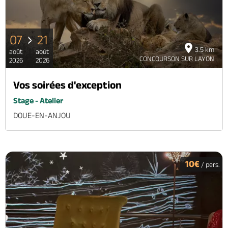
07
21
3.5 km
août
août
CONCOURSON SUR LAYON
2026
2026
Vos soirées d'exception
Stage - Atelier
DOUE-EN-ANJOU
10€
/ pers.