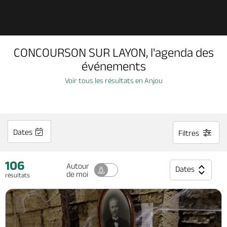
Découvrir
CONCOURSON SUR LAYON, l'agenda des
À voir, à faire
événements
Voir tous les résultats en Anjou
Agenda
Dormir, manger
Dates
Filtres
106
Séjours, cadeaux
Autour
Dates
de moi
résultats
Billetterie en ligne