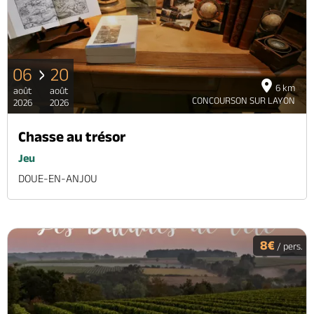
06
20
6 km
août
août
CONCOURSON SUR LAYON
2026
2026
Chasse au trésor
Jeu
DOUE-EN-ANJOU
8€
/ pers.