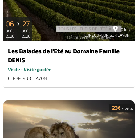
06
27
10 km
août
août
CONCOURSON SUR LAYON
2026
2026
Les Balades de l'Eté au Domaine Famille
DENIS
Visite - Visite guidée
CLERE-SUR-LAYON
23€
/ pers.