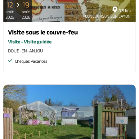
12
19
3.5 km
août
août
CONCOURSON SUR LAYON
2026
2026
Visite sous le couvre-feu
Visite - Visite guidée
DOUE-EN-ANJOU
Chèques Vacances