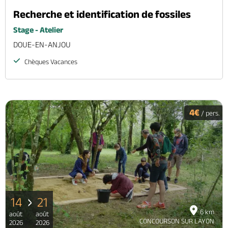
Recherche et identification de fossiles
Stage - Atelier
DOUE-EN-ANJOU
Chèques Vacances
4€
/ pers.
14
21
6 km
août
août
CONCOURSON SUR LAYON
2026
2026