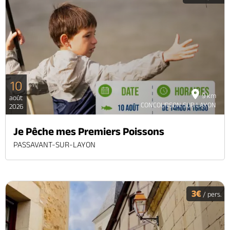
10
9 km
août
CONCOURSON SUR LAYON
2026
Je Pêche mes Premiers Poissons
PASSAVANT-SUR-LAYON
3€
/ pers.