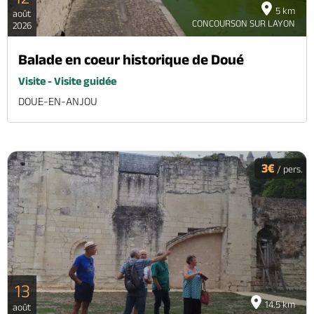
5 km
août
CONCOURSON SUR LAYON
2026
Balade en coeur historique de Doué
Visite - Visite guidée
DOUE-EN-ANJOU
3€
/ pers.
13
14.5 km
août