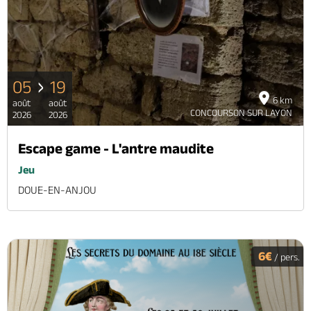
Brochures & Cartes
Offices de tourisme
Comment venir ?
Ecrivez-nous
05
19
6 km
août
août
CONCOURSON SUR LAYON
2026
2026
Escape game - L'antre maudite
Jeu
DOUE-EN-ANJOU
6€
/ pers.