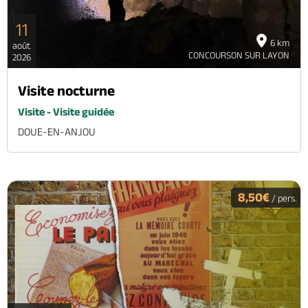
11
6 km
août
CONCOURSON SUR LAYON
2026
Visite nocturne
Visite - Visite guidée
DOUE-EN-ANJOU
8,50€
/ pers.