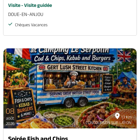
Visite - Visite guidée
DOUE-EN-ANJOU
Chèques Vacances
08
13 km
août
CONCOURSON SUR LAYON
2026
Soirée Fish and Chips