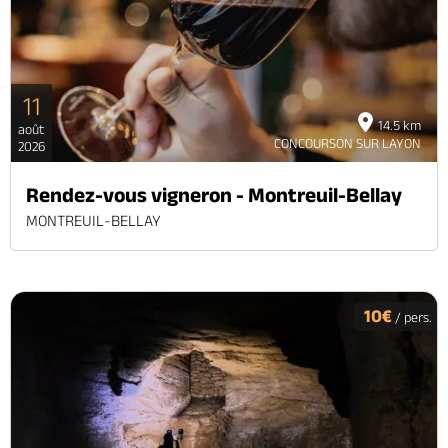
11
14.5 km
août
CONCOURSON SUR LAYON
2026
Rendez-vous vigneron - Montreuil-Bellay
MONTREUIL-BELLAY
10€
/ pers.