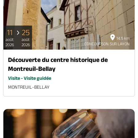
11
25
14.5 km
août
août
CONCOURSON SUR LAYON
2026
2026
Découverte du centre historique de
Montreuil-Bellay
Visite - Visite guidée
MONTREUIL-BELLAY