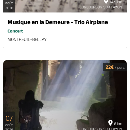
14.5 km
août
CONCOURSON SUR LAYON
2026
Musique en la Demeure - Trio Airplane
Concert
MONTREUIL-BELLAY
22€
/ pers.
07
6 km
août
CONCOURSON SUR LAYON
2026