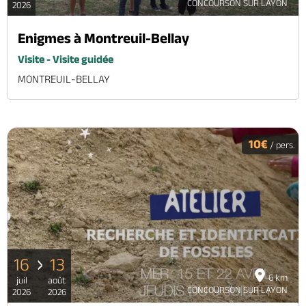
CONCOURSON SUR LAYON
2026
Enigmes à Montreuil-Bellay
Visite - Visite guidée
MONTREUIL-BELLAY
10€
/ pers.
16
13
6 km
juil
août
CONCOURSON SUR LAYON
2026
2026