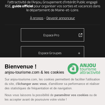
l’attractivité de l’Anjou, Groupement d’Intérêt Public engagé
RSE,
guide officiel
pour organiser vos sorties et vacances dans
le département de Maine-et-Loire.
À propos
-
Devenir annonceur
Espace Pro
Espace Groupes
Bienvenue !
anjou-tourisme.com & les cookies
© Anjou tourisme 2026 -
Plan du site
-
Fonctionnement du site
Sur anjou-tourisme.com, les cookies permettent de faciliter l'utilisation
Mentions légales
-
Données personnelles
-
Cookies
du site, d'
échanger avec vous
, d'améliorer sa performance et réaliser
CGU Réservation
-
Accessibilité : partiellement conforme
des statistiques de fréquentation et de navigation.
Nous vous laissons la possibilité de
paramétrer vos cookies
ou de
les accepter avant de poursuivre votre visite !