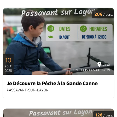
20€
/ pers.
10
9 km
août
CONCOURSON SUR LAYON
2026
Je Découvre la Pêche à la Gande Canne
PASSAVANT-SUR-LAYON
12€
/ pers.