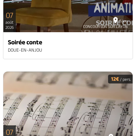
07
6 km
août
CONCOURSON SUR LAYON
2026
Soirée conte
DOUE-EN-ANJOU
12€
/ pers.
07