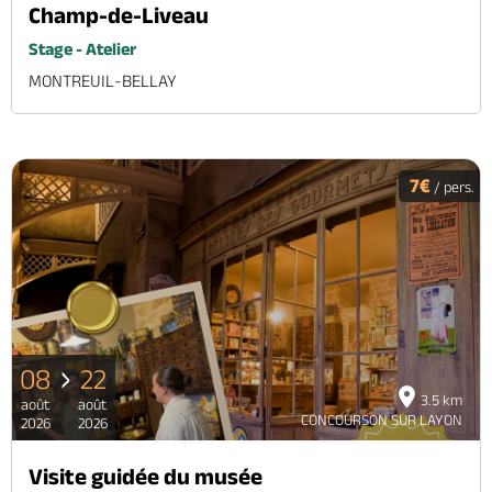
Champ-de-Liveau
Stage - Atelier
MONTREUIL-BELLAY
7€
/ pers.
08
22
3.5 km
août
août
CONCOURSON SUR LAYON
2026
2026
Visite guidée du musée