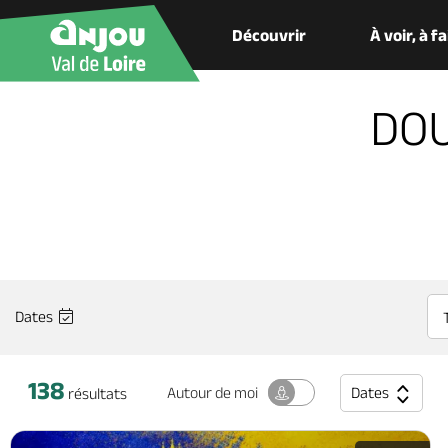
Découvrir
À voir, à f
DOU
Dates
138
Dates
Autour
de moi
résultats