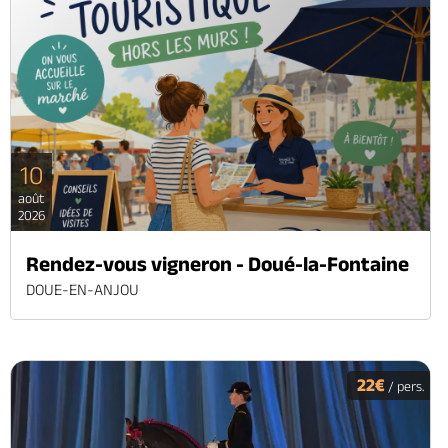
10
août
2026
Rendez-vous vigneron - Doué-la-Fontaine
DOUE-EN-ANJOU
22€
/ pers.