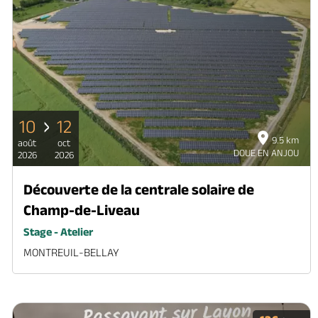
10
12
9.5 km
août
oct
DOUE EN ANJOU
2026
2026
Découverte de la centrale solaire de
Champ-de-Liveau
Stage - Atelier
MONTREUIL-BELLAY