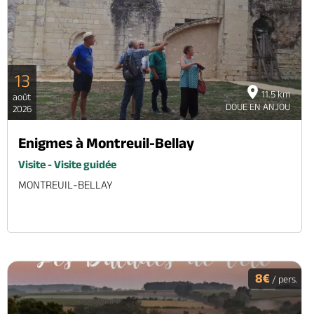
13
11.5 km
août
DOUE EN ANJOU
2026
Enigmes à Montreuil-Bellay
Visite - Visite guidée
MONTREUIL-BELLAY
8€
/ pers.