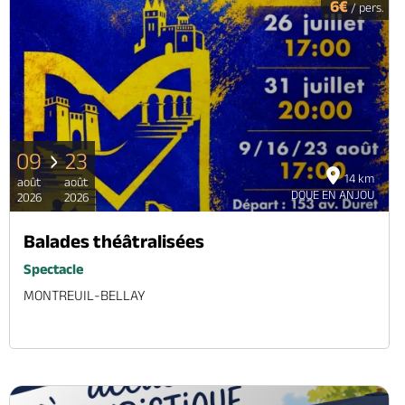
6€
/ pers.
09
23
14 km
août
août
DOUE EN ANJOU
2026
2026
Balades théâtralisées
Spectacle
MONTREUIL-BELLAY