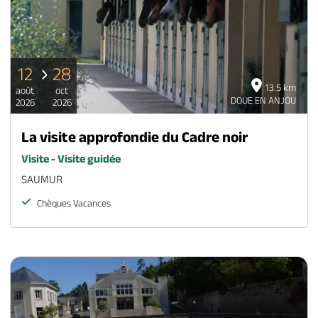
12
28
13.5 km
août
oct
DOUE EN ANJOU
2026
2026
La visite approfondie du Cadre noir
Visite - Visite guidée
SAUMUR
Chèques Vacances