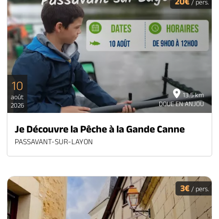
20€
/ pers.
10
13.5 km
août
DOUE EN ANJOU
2026
Je Découvre la Pêche à la Gande Canne
PASSAVANT-SUR-LAYON
3€
/ pers.