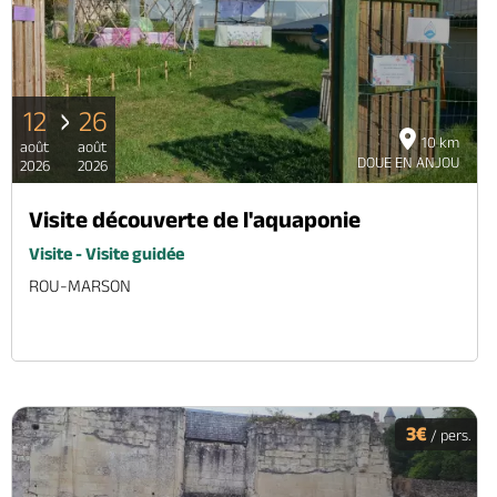
12
26
10 km
août
août
DOUE EN ANJOU
2026
2026
Visite découverte de l'aquaponie
Visite - Visite guidée
ROU-MARSON
3€
/ pers.