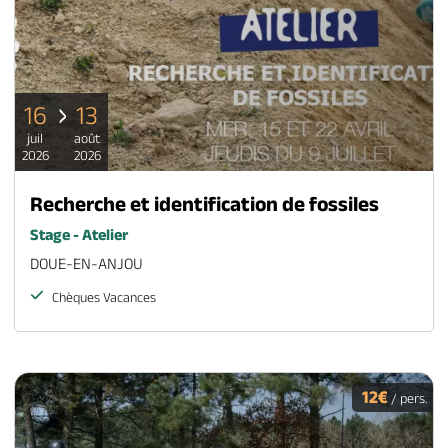
16
13
juil
août
2026
2026
Recherche et identification de fossiles
Stage - Atelier
DOUE-EN-ANJOU
Chèques Vacances
12€
/ pers.