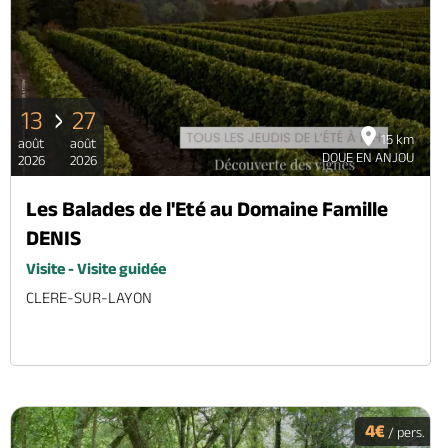
13
27
15 km
août
août
DOUE EN ANJOU
2026
2026
Les Balades de l'Eté au Domaine Famille
DENIS
Visite - Visite guidée
CLERE-SUR-LAYON
4€
/ pers.