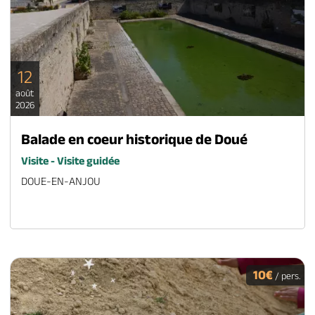
12
août
2026
Balade en coeur historique de Doué
Visite - Visite guidée
DOUE-EN-ANJOU
10€
/ pers.