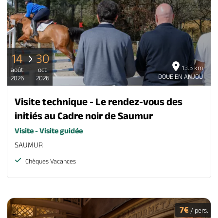
14
30
13.5 km
août
oct
DOUE EN ANJOU
2026
2026
Visite technique - Le rendez-vous des
initiés au Cadre noir de Saumur
Visite - Visite guidée
SAUMUR
Chèques Vacances
7€
/ pers.