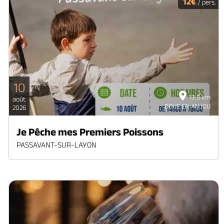
12€
/ pers.
10
13.5 km
août
DOUE EN ANJOU
2026
Je Pêche mes Premiers Poissons
PASSAVANT-SUR-LAYON