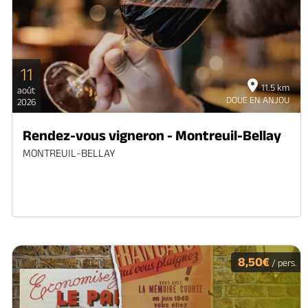
11
11.5 km
août
DOUE EN ANJOU
2026
Rendez-vous vigneron - Montreuil-Bellay
MONTREUIL-BELLAY
8,50€
/ pers.