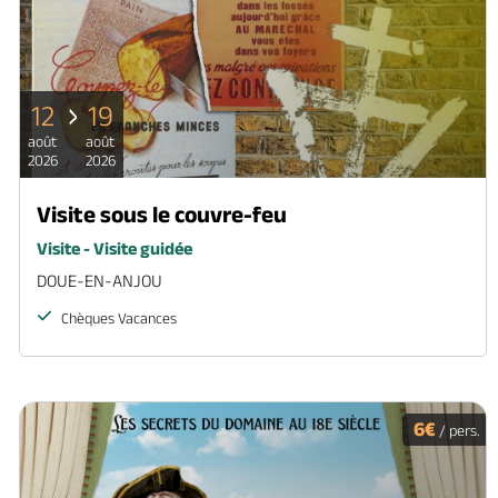
12
19
août
août
2026
2026
Visite sous le couvre-feu
Visite - Visite guidée
DOUE-EN-ANJOU
Chèques Vacances
6€
/ pers.