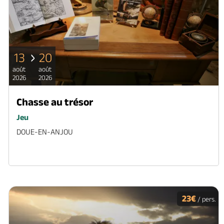
13
20
août
août
2026
2026
Chasse au trésor
Jeu
DOUE-EN-ANJOU
23€
/ pers.