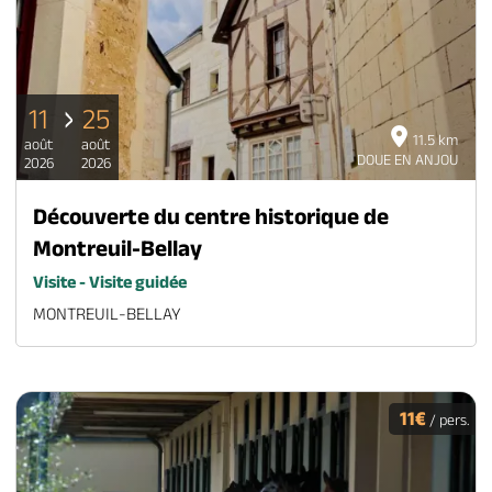
11
25
11.5 km
août
août
DOUE EN ANJOU
2026
2026
Découverte du centre historique de
Montreuil-Bellay
Visite - Visite guidée
MONTREUIL-BELLAY
11€
/ pers.