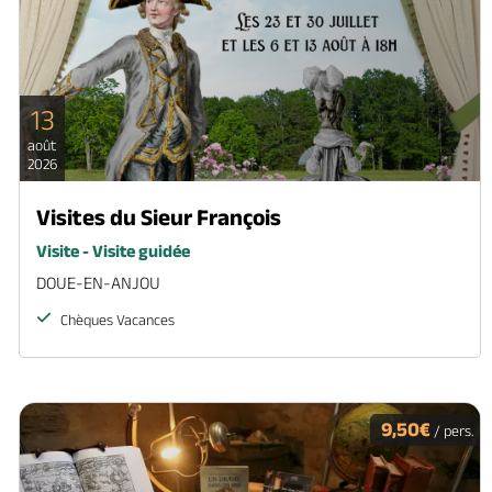
13
août
2026
Visites du Sieur François
Visite - Visite guidée
DOUE-EN-ANJOU
Chèques Vacances
9,50€
/ pers.