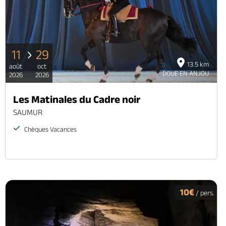
11
29
13.5 km
août
oct
DOUE EN ANJOU
2026
2026
Les Matinales du Cadre noir
SAUMUR
Chèques Vacances
10€
/ pers.