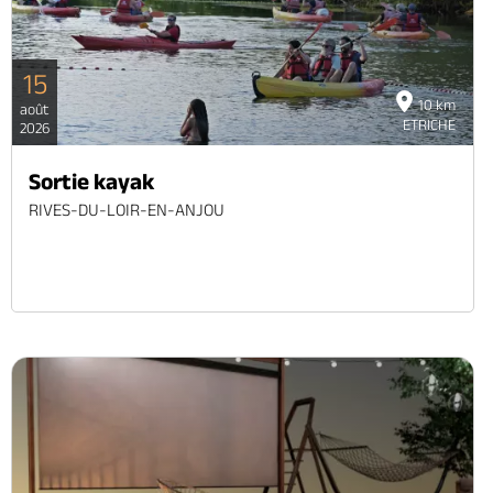
15
10 km
août
ETRICHE
2026
Sortie kayak
RIVES-DU-LOIR-EN-ANJOU