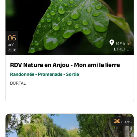
06
14.5 km
août
ETRICHE
2026
RDV Nature en Anjou - Mon ami le lierre
Randonnée - Promenade - Sortie
DURTAL
3€
/ pers.