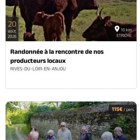
20
10 km
août
ETRICHE
2026
Randonnée à la rencontre de nos
producteurs locaux
RIVES-DU-LOIR-EN-ANJOU
115€
/ pers.