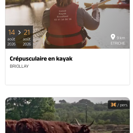
14
21
9 km
août
août
ETRICHE
2026
2026
Crépusculaire en kayak
BRIOLLAY
3€
/ pers.