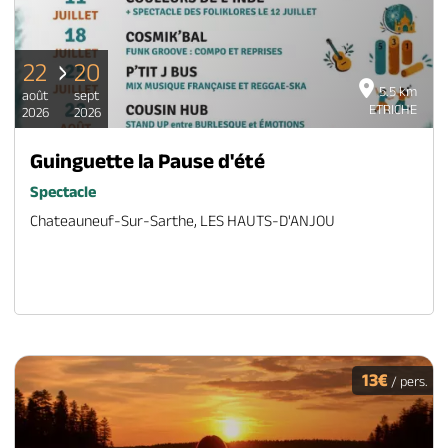
22
20
5.5 km
août
sept
ETRICHE
2026
2026
Guinguette la Pause d'été
Spectacle
Chateauneuf-Sur-Sarthe, LES HAUTS-D'ANJOU
13€
/ pers.