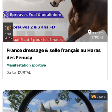
08
13.5 km
août
ETRICHE
2026
France dressage & selle français au Haras
des Fenucy
Manifestation sportive
Durtal, DURTAL
9€
/ pers.