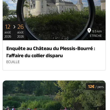
12
26
9.5 km
août
août
ETRICHE
2026
2026
Enquête au Château du Plessis-Bourré :
l'affaire du collier disparu
ECUILLE
12€
/ pers.