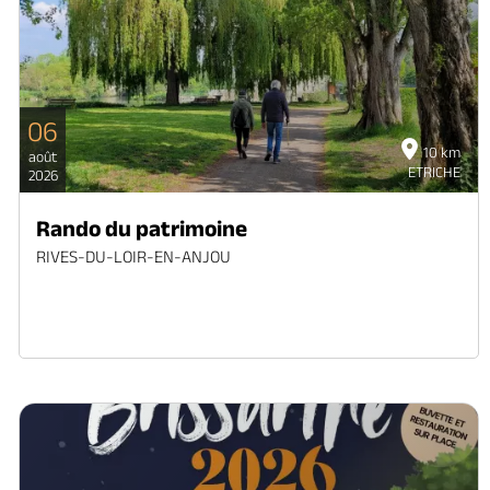
06
10 km
août
ETRICHE
2026
Rando du patrimoine
RIVES-DU-LOIR-EN-ANJOU