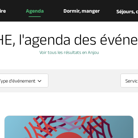
aire
Agenda
Dormir, manger
Séjours,
HE, l'agenda des évén
Voir tous les résultats en Anjou
Type d'événement
Servi