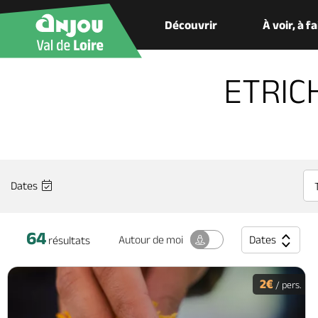
Découvrir
À voir, à f
ETRIC
Dates
64
Dates
Autour
de moi
résultats
2€
/ pers.