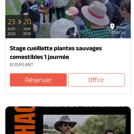
23
20
15 km
août
sept
ETRICHE
2026
2026
Stage cueillette plantes sauvages
comestibles 1 journée
ECOUFLANT
Réserver
Offrir