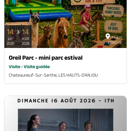
14
14
7.5 km
juil
août
ETRICHE
2026
2026
Oreil Parc - mini parc estival
Visite - Visite guidée
Chateauneuf-Sur-Sarthe, LES HAUTS-D'ANJOU