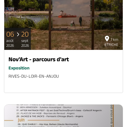
06
20
7 km
août
sept
ETRICHE
2026
2026
Nov'Art - parcours d'art
Exposition
RIVES-DU-LOIR-EN-ANJOU