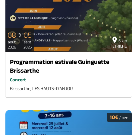
08
05
6 km
août
sept
ETRICHE
2026
2026
Programmation estivale Guinguette
Brissarthe
Concert
Brissarthe, LES HAUTS-D'ANJOU
10€
/ pers.