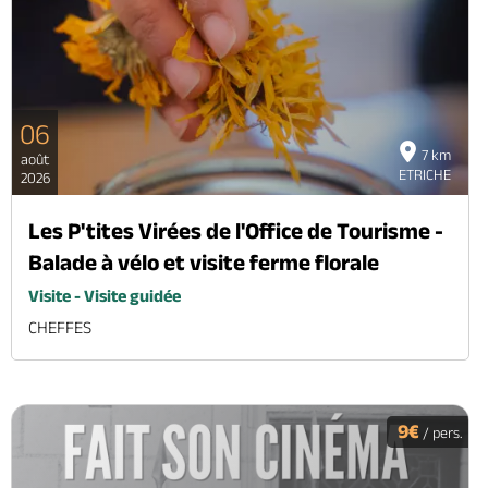
06
7 km
août
ETRICHE
2026
Les P'tites Virées de l'Office de Tourisme -
Balade à vélo et visite ferme florale
Visite - Visite guidée
CHEFFES
9€
/ pers.