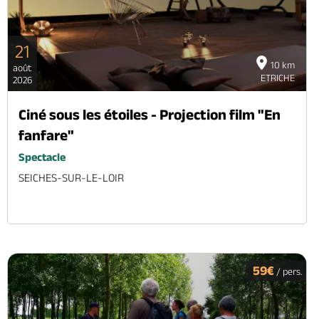
21
10 km
août
ETRICHE
2026
Ciné sous les étoiles - Projection film "En
fanfare"
Spectacle
SEICHES-SUR-LE-LOIR
59€
/ pers.