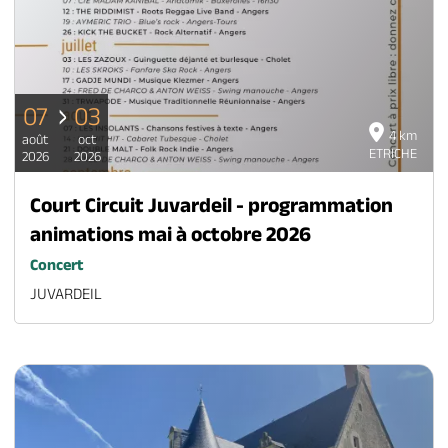
07
03
4 km
août
oct
ETRICHE
2026
2026
Court Circuit Juvardeil - programmation
animations mai à octobre 2026
Concert
JUVARDEIL