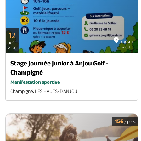
12
8.5 km
août
ETRICHE
2026
Stage journée junior à Anjou Golf -
Champigné
Manifestation sportive
Champigné, LES HAUTS-D'ANJOU
15€
/ pers.