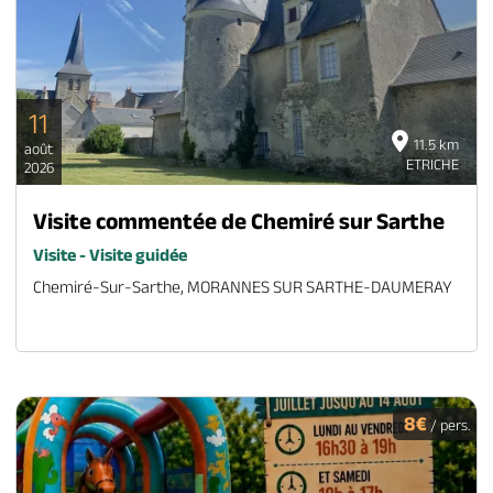
11
11.5 km
août
ETRICHE
2026
Visite commentée de Chemiré sur Sarthe
Visite - Visite guidée
Chemiré-Sur-Sarthe, MORANNES SUR SARTHE-DAUMERAY
8€
/ pers.