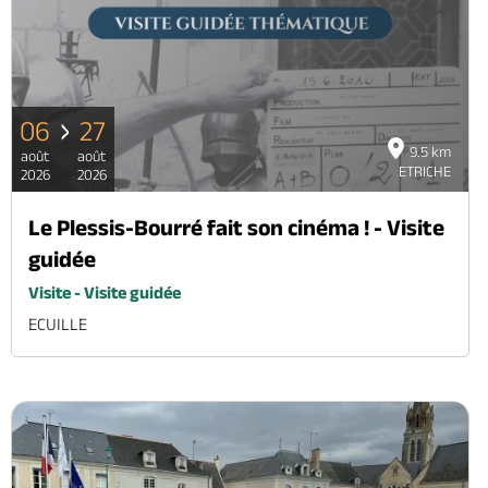
06
27
9.5 km
août
août
ETRICHE
2026
2026
Le Plessis-Bourré fait son cinéma ! - Visite
guidée
Visite - Visite guidée
ECUILLE