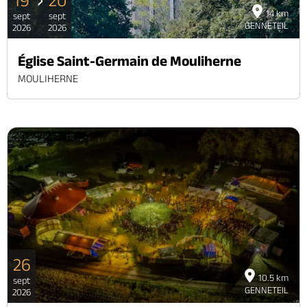
19
20
14 km
sept
sept
GENNETEIL
2026
2026
Église Saint-Germain de Mouliherne
MOULIHERNE
26
10.5 km
sept
GENNETEIL
2026