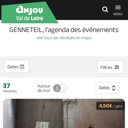
MENU
GENNETEIL, l'agenda des événements
Découvrir
Voir tous les résultats en Anjou
À voir, à faire
Dates
Filtres
Agenda
37
Autour
Dates
de moi
résultats
Dormir, manger
4,50€
/ pers.
Séjours, cadeaux