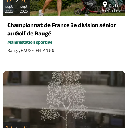
11.5 km
sept
sept
GENNETEIL
2026
2026
Championnat de France 3e division sénior
au Golf de Baugé
Manifestation sportive
Baugé, BAUGE-EN-ANJOU
19
20