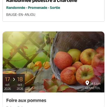
Randonnée pédestre à Chartené
Randonnée - Promenade - Sortie
BAUGE-EN-ANJOU
17
18
14.5 km
oct
oct
GENNETEIL
2026
2026
Foire aux pommes