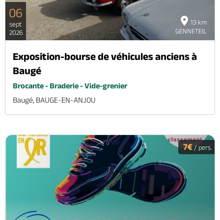
06
13 km
sept
GENNETEIL
2026
Exposition-bourse de véhicules anciens à
Baugé
Brocante - Braderie - Vide-grenier
Baugé, BAUGE-EN-ANJOU
7€
/ pers.