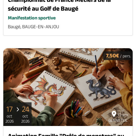
sécurité au Golf de Baugé
Manifestation sportive
Baugé, BAUGE-EN-ANJOU
7,50€
/ pers.
17
24
13 km
oct
oct
GENNETEIL
2026
2026
Animation Famille "Drôle de monstres" au