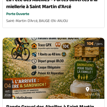
miellerie à Saint Martin d'Arcé
Porte Ouverte
Saint-Martin-D'Arcé, BAUGE-EN-ANJOU
10€
/ pers.
04
12.5 km
oct
GENNETEIL
2026
Rando Gravel des Abeilles à Saint Martin