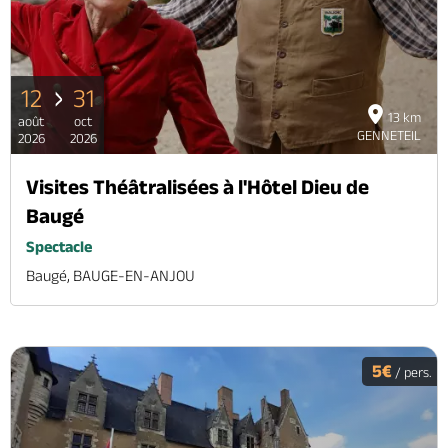
12
31
13 km
août
oct
GENNETEIL
2026
2026
Visites Théâtralisées à l'Hôtel Dieu de
Baugé
Spectacle
Baugé, BAUGE-EN-ANJOU
5€
/ pers.