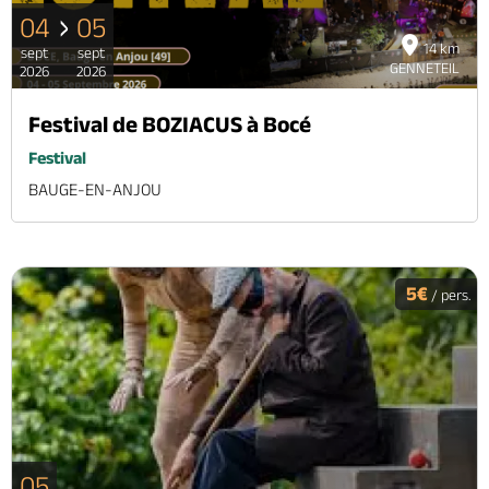
04
05
14 km
sept
sept
GENNETEIL
2026
2026
Festival de BOZIACUS à Bocé
Festival
BAUGE-EN-ANJOU
5€
/ pers.
05