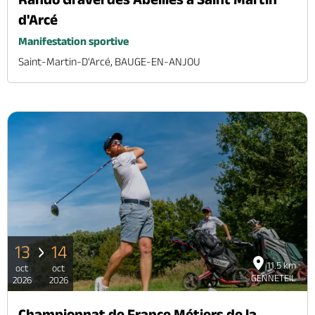
d'Arcé
Manifestation sportive
Saint-Martin-D'Arcé, BAUGE-EN-ANJOU
13
14
11.5 km
oct
oct
GENNETEIL
2026
2026
Championnat de France Métiers de la