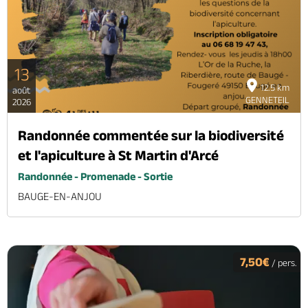
13
12.5 km
août
GENNETEIL
2026
Randonnée commentée sur la biodiversité
et l'apiculture à St Martin d'Arcé
Randonnée - Promenade - Sortie
BAUGE-EN-ANJOU
7,50€
/ pers.