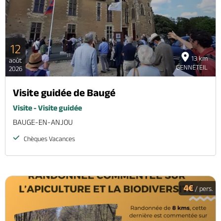
12
13 km
août
GENNETEIL
2026
Visite guidée de Baugé
Visite - Visite guidée
BAUGE-EN-ANJOU
Chèques Vacances
4€
/ pers.