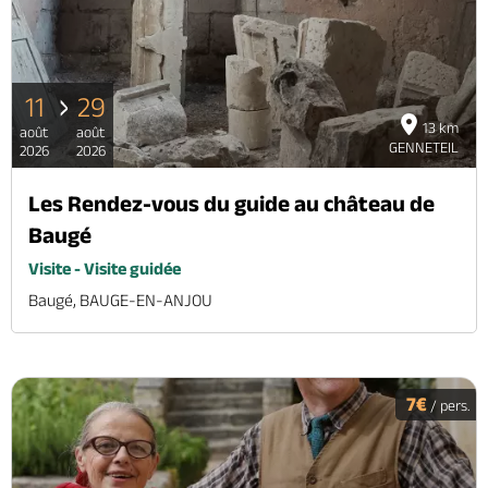
Billetterie en ligne
11
29
13 km
août
août
GENNETEIL
2026
2026
Brochures & Cartes
Offices de tourisme
Comment venir ?
Ecrivez-nous
Les Rendez-vous du guide au château de
Baugé
Visite - Visite guidée
Baugé, BAUGE-EN-ANJOU
7€
/ pers.