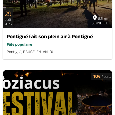
29
8.5 km
août
GENNETEIL
2026
Pontigné fait son plein air à Pontigné
Fête populaire
Pontigné, BAUGE-EN-ANJOU
10€
/ pers.