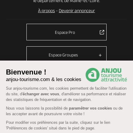
le département de Maine-et-Loire.
À propos
-
Devenir annonceur
Espace Pro
Espace Groupes
Bienvenue !
anjou-tourisme.com & les cookies
© Anjou tourisme 2026 -
Plan du site
-
Fonctionnement du site
Sur anjou-tourisme.com, les cookies permettent de faciliter l'utilisation
Mentions légales
-
Données personnelles
-
Cookies
du site, d'
échanger avec vous
, d'améliorer sa performance et réaliser
CGU Réservation
-
Accessibilité : partiellement conforme
des statistiques de fréquentation et de navigation.
Nous vous laissons la possibilité de
paramétrer vos cookies
ou de
les accepter avant de poursuivre votre visite !
Pour modifier vos préférences par la suite, cliquez sur le lien
'Préférences de cookies' situé dans le pied de page.