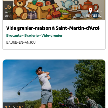
06
13 km
sept
GENNETEIL
2026
Vide grenier-maison à Saint-Martin-d'Arcé
Brocante - Braderie - Vide-grenier
BAUGE-EN-ANJOU
17
20