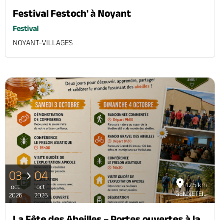
Festival Festoch' à Noyant
Festival
NOYANT-VILLAGES
03
04
12.5 km
oct
oct
GENNETEIL
2026
2026
La Fête des Abeilles – Portes ouvertes à la