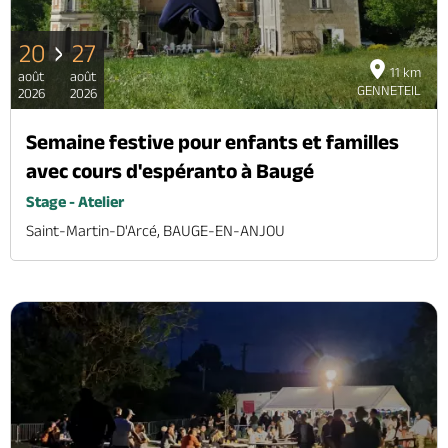
20
27
11 km
août
août
GENNETEIL
2026
2026
Semaine festive pour enfants et familles
avec cours d'espéranto à Baugé
Stage - Atelier
Saint-Martin-D'Arcé, BAUGE-EN-ANJOU