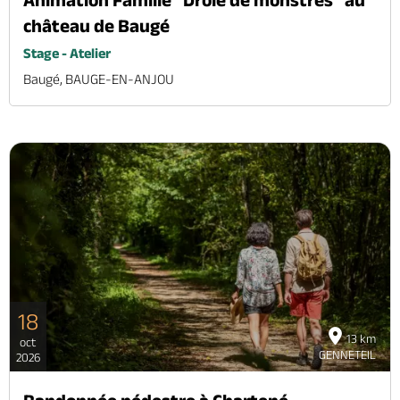
château de Baugé
Stage - Atelier
Baugé, BAUGE-EN-ANJOU
18
13 km
oct
GENNETEIL
2026