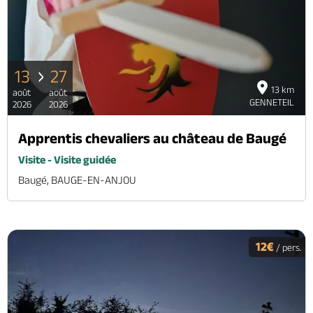
13
27
13 km
août
août
GENNETEIL
2026
2026
Apprentis chevaliers au château de Baugé
Visite - Visite guidée
Baugé, BAUGE-EN-ANJOU
12€
/ pers.