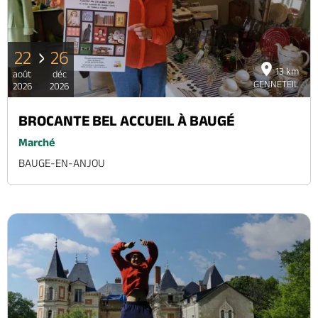
22
26
13 km
août
déc
GENNETEIL
2026
2026
BROCANTE BEL ACCUEIL À BAUGÉ
Marché
BAUGE-EN-ANJOU