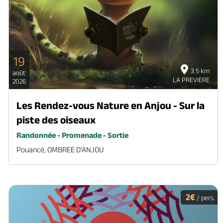
19
3.5 km
août
LA PREVIERE
2026
Les Rendez-vous Nature en Anjou - Sur la
piste des oiseaux
Randonnée - Promenade - Sortie
Pouancé, OMBREE D'ANJOU
2€
/ pers.