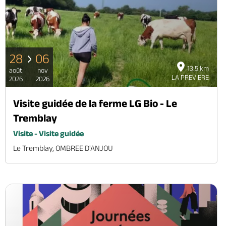
28
06
13.5 km
août
nov
LA PREVIERE
2026
2026
Visite guidée de la ferme LG Bio - Le
Tremblay
Visite - Visite guidée
Le Tremblay, OMBREE D'ANJOU