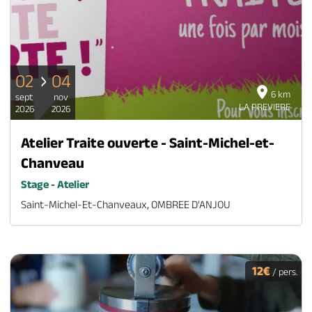
02
04
6 km
sept
nov
LA PREVIERE
2026
2026
Atelier Traite ouverte - Saint-Michel-et-
Chanveau
Stage - Atelier
Saint-Michel-Et-Chanveaux, OMBREE D'ANJOU
12€
/ pers.