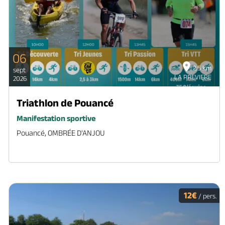
06
2.5 km
sept
LA PREVIERE
2026
Triathlon de Pouancé
Manifestation sportive
Pouancé, OMBRÉE D'ANJOU
12€
/ pers.