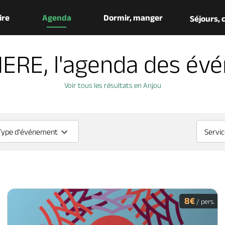
aire
Agenda
Dormir, manger
Séjours,
IERE, l'agenda des év
Voir tous les résultats en Anjou
Type d'événement
Servi
8€
/ pers.