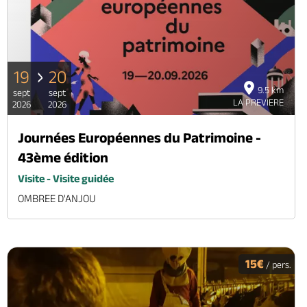
19
20
9.5 km
sept
sept
LA PREVIERE
2026
2026
Journées Européennes du Patrimoine -
43ème édition
Visite - Visite guidée
OMBREE D'ANJOU
15€
/ pers.