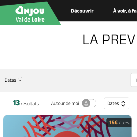
Découvrir
À voir, à f
LA PREV
Dates
13
Dates
Autour
de moi
résultats
15€
/ pers.