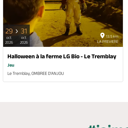
29
31
13.5 km
oct
oct
LA PREVIERE
2026
2026
Halloween à la ferme LG Bio - Le Tremblay
Jeu
Le Tremblay, OMBREE D'ANJOU