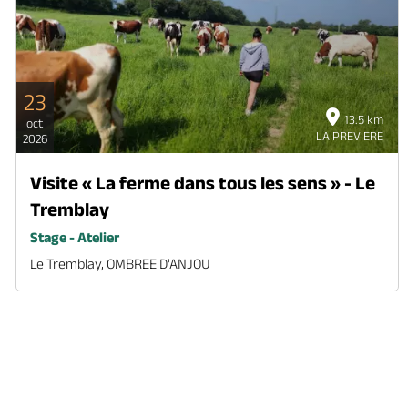
23
13.5 km
oct
LA PREVIERE
2026
Visite « La ferme dans tous les sens » - Le
Tremblay
Stage - Atelier
Le Tremblay, OMBREE D'ANJOU