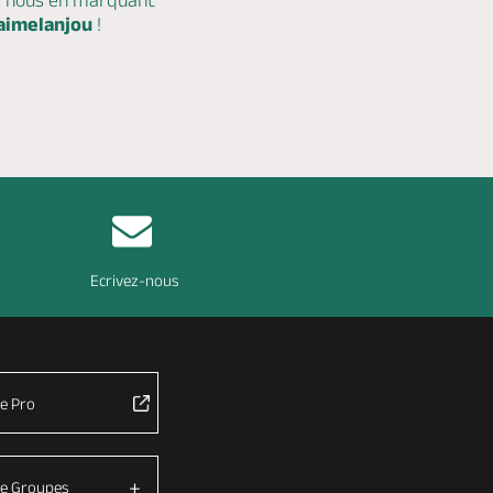
c nous en marquant
aimelanjou
!
Ecrivez-nous
e Pro
e Groupes