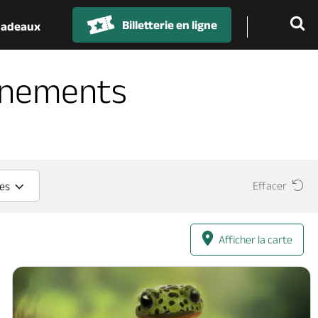
Billetterie en ligne
 cadeaux
énements
Effacer
ces
Afficher la carte