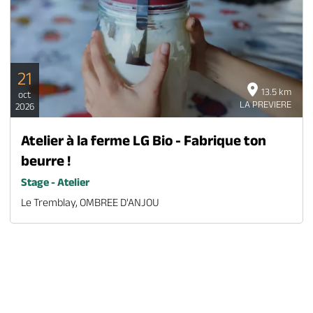
21
13.5 km
oct
LA PREVIERE
2026
Atelier à la ferme LG Bio - Fabrique ton
beurre !
Stage - Atelier
Le Tremblay, OMBREE D'ANJOU