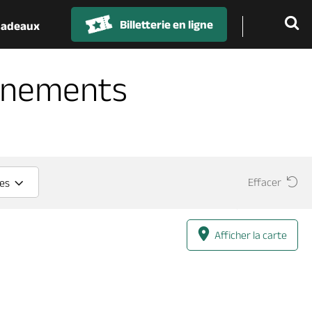
Billetterie en ligne
 cadeaux
énements
Effacer
ces
Afficher la carte