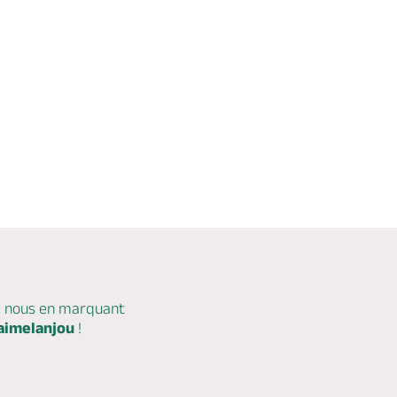
c nous en marquant
aimelanjou
!