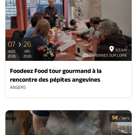
07
26
9.5 km
août
déc
LES GARENNES SUR LOIRE
2026
2026
Foodeez Food tour gourmand à la
rencontre des pépites angevines
ANGERS
5€
/ pers.