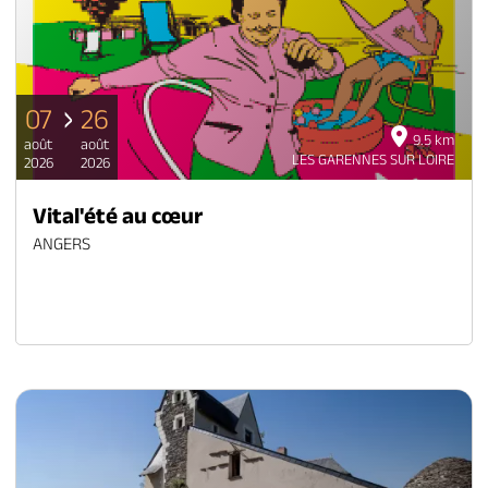
07
26
9.5 km
août
août
LES GARENNES SUR LOIRE
2026
2026
Vital'été au cœur
ANGERS