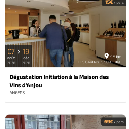
15€
/ pers.
07
19
9.5 km
août
déc
LES GARENNES SUR LOIRE
2026
2026
Dégustation Initiation à la Maison des
Vins d'Anjou
ANGERS
69€
/ pers.