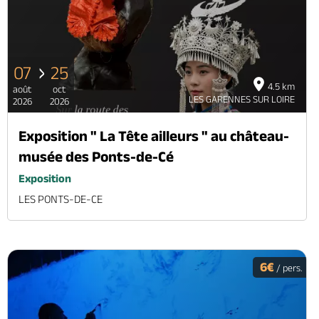
07
25
4.5 km
août
oct
LES GARENNES SUR LOIRE
2026
2026
Exposition " La Tête ailleurs " au château-
musée des Ponts-de-Cé
Exposition
LES PONTS-DE-CE
6€
/ pers.