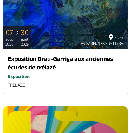
07
30
4 km
août
août
LES GARENNES SUR LOIRE
2026
2026
Exposition Grau-Garriga aux anciennes
écuries de trélazé
Exposition
TRELAZE