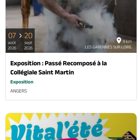
07
20
9 km
août
sept
LES GARENNES SUR LOIRE
2026
2026
Exposition : Passé Recomposé à la
Collégiale Saint Martin
Exposition
ANGERS