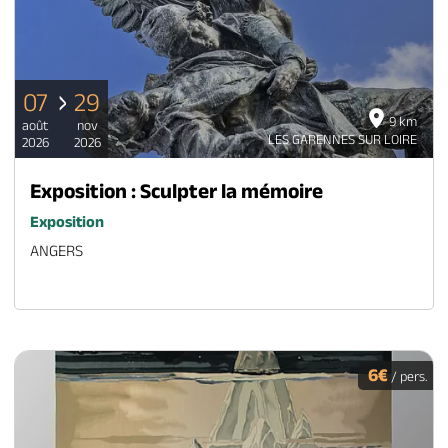
07
29
9 km
août
nov
LES GARENNES SUR LOIRE
2026
2026
Exposition : Sculpter la mémoire
Exposition
ANGERS
6€
/ pers.