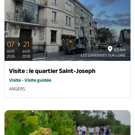
07
21
8.5 km
août
août
LES GARENNES SUR LOIRE
2026
2026
Visite : le quartier Saint-Joseph
Visite - Visite guidée
ANGERS