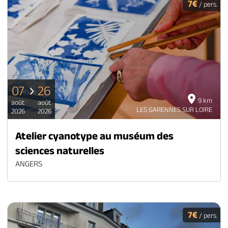
7€
/ pers.
07
26
9 km
août
août
LES GARENNES SUR LOIRE
2026
2026
Atelier cyanotype au muséum des
sciences naturelles
ANGERS
7€
/ pers.