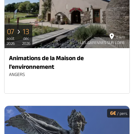
07
13
11 km
août
déc
LES GARENNES SUR LOIRE
2026
2026
Animations de la Maison de
l'environnement
ANGERS
6€
/ pers.