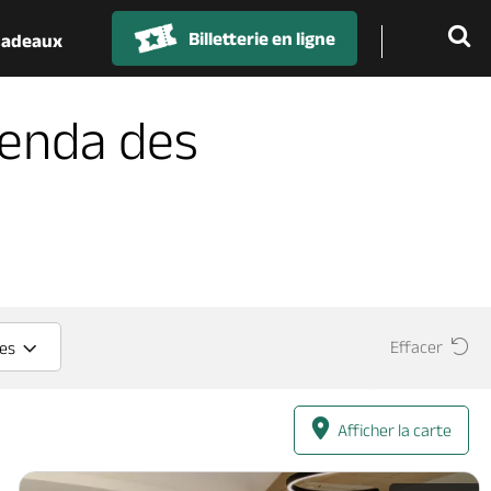
Billetterie en ligne
 cadeaux
genda des
Effacer
ces
Afficher la carte