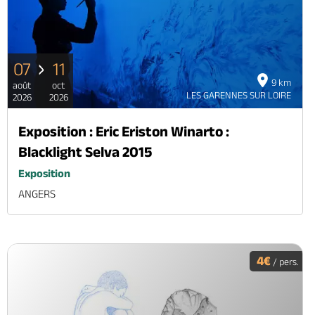
07
11
9 km
août
oct
LES GARENNES SUR LOIRE
2026
2026
Exposition : Eric Eriston Winarto :
Blacklight Selva 2015
Exposition
ANGERS
4€
/ pers.