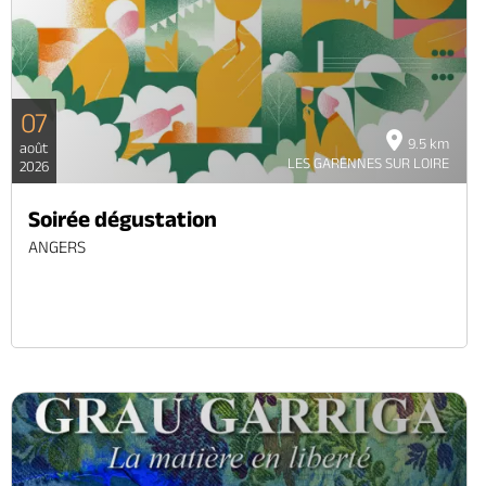
07
9.5 km
août
LES GARENNES SUR LOIRE
2026
Soirée dégustation
ANGERS