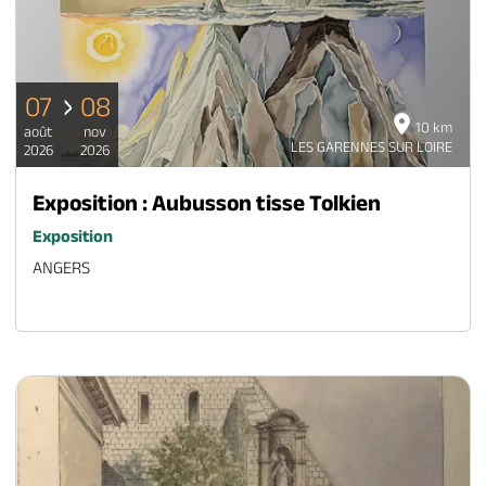
07
08
10 km
août
nov
LES GARENNES SUR LOIRE
2026
2026
Exposition : Aubusson tisse Tolkien
Exposition
ANGERS