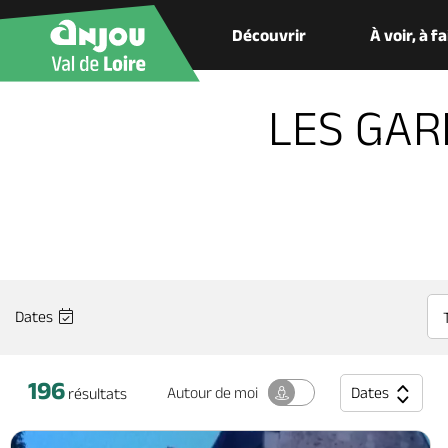
Découvrir
À voir, à f
LES GARE
Dates
196
Dates
Autour
de moi
résultats