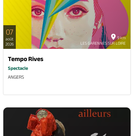
07
9 km
août
LES GARENNES SUR LOIRE
2026
Tempo Rives
Spectacle
ANGERS