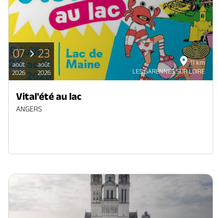
07
23
11 km
août
août
LES GARENNES SUR LOIRE
2026
2026
Vital'été au lac
ANGERS