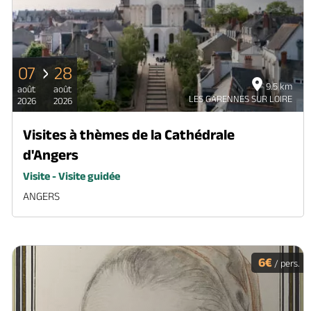
07
28
9.5 km
août
août
LES GARENNES SUR LOIRE
2026
2026
Visites à thèmes de la Cathédrale
d'Angers
Visite - Visite guidée
ANGERS
6€
/ pers.