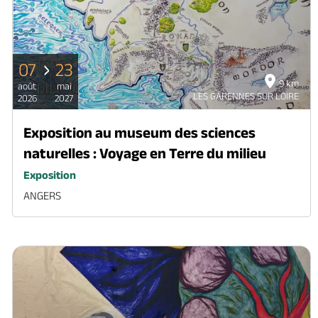
07
23
9 km
août
mai
LES GARENNES SUR LOIRE
2026
2027
Exposition au museum des sciences
naturelles : Voyage en Terre du milieu
Exposition
ANGERS