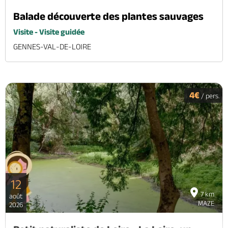
Balade découverte des plantes sauvages
Visite - Visite guidée
GENNES-VAL-DE-LOIRE
4€
/ pers.
12
7 km
août
MAZE
2026