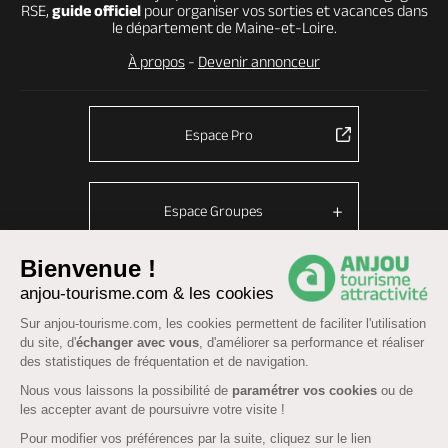
RSE,
guide officiel
pour organiser vos sorties et vacances dans
le département de Maine-et-Loire.
À propos
-
Devenir annonceur
Espace Pro
Espace Groupes
Bienvenue !
anjou-tourisme.com & les cookies
© Anjou tourisme 2026 -
Plan du site
-
Fonctionnement du site
Sur anjou-tourisme.com, les cookies permettent de faciliter l'utilisation
Mentions légales
-
Données personnelles
-
Cookies
du site, d'
échanger avec vous
, d'améliorer sa performance et réaliser
CGU Réservation
-
Accessibilité : partiellement conforme
des statistiques de fréquentation et de navigation.
Nous vous laissons la possibilité de
paramétrer vos cookies
ou de
les accepter avant de poursuivre votre visite !
Pour modifier vos préférences par la suite, cliquez sur le lien