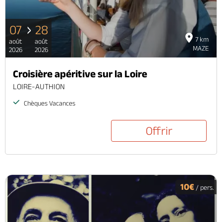
07
28
7 km
août
août
MAZE
2026
2026
Croisière apéritive sur la Loire
LOIRE-AUTHION
Chèques Vacances
Offrir
10€
/ pers.