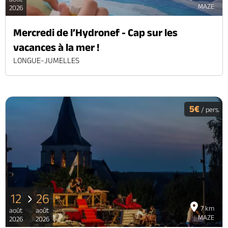
MAZE
2026
Mercredi de l’Hydronef - Cap sur les
vacances à la mer !
LONGUE-JUMELLES
5€
/ pers.
12
26
7 km
août
août
MAZE
2026
2026