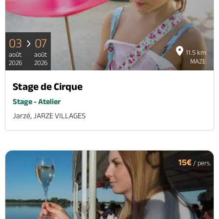
03
07
11.5 km
août
août
MAZE
2026
2026
Stage de Cirque
Stage - Atelier
Jarzé, JARZE VILLAGES
15€
/ pers.