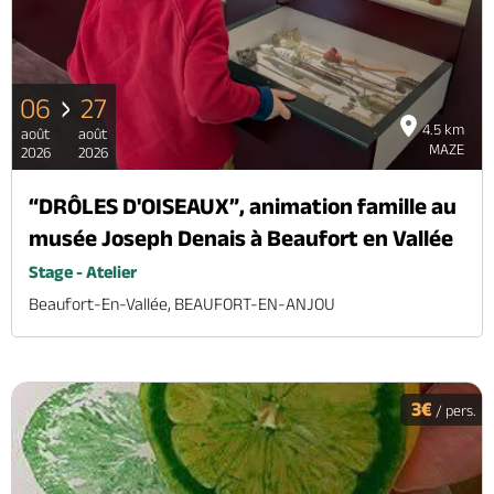
Brochures & Cartes
Offices de tourisme
Comment venir ?
Ecrivez-nous
06
27
4.5 km
août
août
MAZE
2026
2026
“DRÔLES D'OISEAUX”, animation famille au
musée Joseph Denais à Beaufort en Vallée
Stage - Atelier
Beaufort-En-Vallée, BEAUFORT-EN-ANJOU
3€
/ pers.