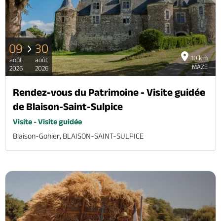
09
30
10 km
août
août
MAZE
2026
2026
Rendez-vous du Patrimoine - Visite guidée
de Blaison-Saint-Sulpice
Visite - Visite guidée
Blaison-Gohier, BLAISON-SAINT-SULPICE