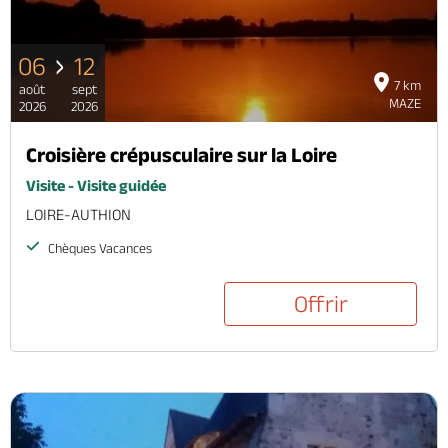
06
12
7 km
août
sept
MAZE
2026
2026
Croisière crépusculaire sur la Loire
Visite - Visite guidée
LOIRE-AUTHION
Chèques Vacances
Offrir