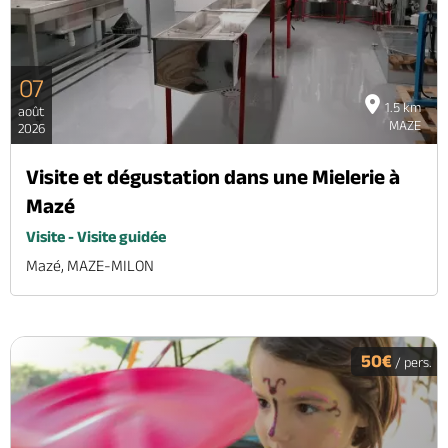
07
1.5 km
août
MAZE
2026
Visite et dégustation dans une Mielerie à
Mazé
Visite - Visite guidée
Mazé, MAZE-MILON
50€
/ pers.