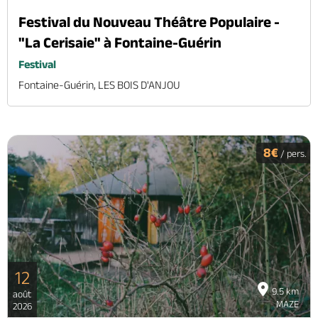
Festival du Nouveau Théâtre Populaire -
"La Cerisaie" à Fontaine-Guérin
Festival
Fontaine-Guérin, LES BOIS D'ANJOU
8€
/ pers.
12
9.5 km
août
MAZE
2026