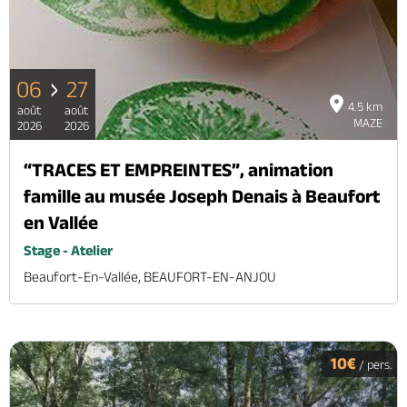
06
27
4.5 km
août
août
MAZE
2026
2026
“TRACES ET EMPREINTES”, animation
famille au musée Joseph Denais à Beaufort
en Vallée
Stage - Atelier
Beaufort-En-Vallée, BEAUFORT-EN-ANJOU
10€
/ pers.