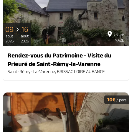
09
16
7.5 km
août
août
MAZE
2026
2026
Rendez-vous du Patrimoine - Visite du
Prieuré de Saint-Rémy-la-Varenne
Saint-Rémy-La-Varenne, BRISSAC LOIRE AUBANCE
10€
/ pers.