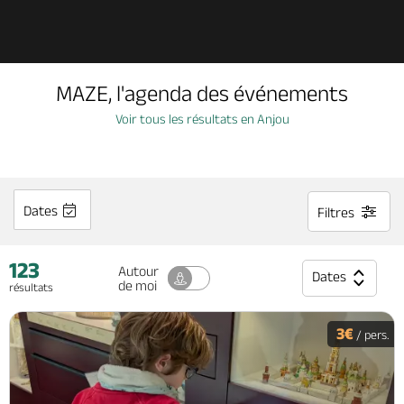
Découvrir
MAZE, l'agenda des événements
À voir, à faire
Voir tous les résultats en Anjou
Agenda
Dates
Filtres
Dormir, manger
123
Autour
Dates
de moi
résultats
Séjours, cadeaux
3€
/ pers.
Billetterie en ligne