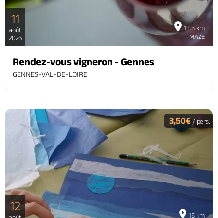
11
13.5 km
août
MAZE
2026
Rendez-vous vigneron - Gennes
GENNES-VAL-DE-LOIRE
3,50€
/ pers.
12
15 km
août