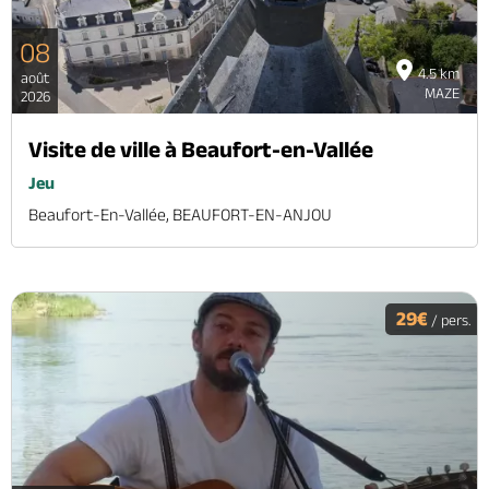
08
4.5 km
août
MAZE
2026
Visite de ville à Beaufort-en-Vallée
Jeu
Beaufort-En-Vallée, BEAUFORT-EN-ANJOU
29€
/ pers.