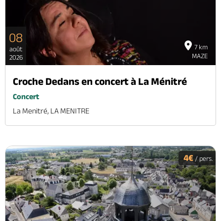
08
7 km
août
MAZE
2026
Croche Dedans en concert à La Ménitré
Concert
La Menitré, LA MENITRE
4€
/ pers.