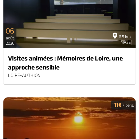
06
6.5 km
août
MAZE
2026
Visites animées : Mémoires de Loire, une
approche sensible
LOIRE-AUTHION
11€
/ pers.