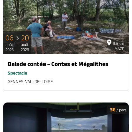
06
20
9.5 km
août
août
MAZE
2026
2026
Balade contée – Contes et Mégalithes
Spectacle
GENNES-VAL-DE-LOIRE
3€
/ pers.