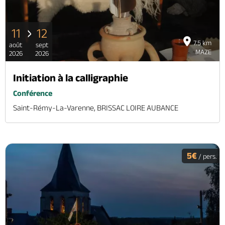
11
12
7.5 km
août
sept
MAZE
2026
2026
Initiation à la calligraphie
Conférence
Saint-Rémy-La-Varenne, BRISSAC LOIRE AUBANCE
5€
/ pers.