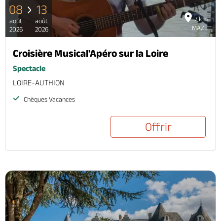
08
13
7 km
août
août
MAZE
2026
2026
Croisière Musical'Apéro sur la Loire
Spectacle
LOIRE-AUTHION
Chèques Vacances
Offrir