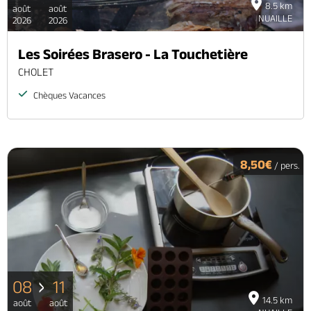
8.5 km
août
août
NUAILLE
2026
2026
Les Soirées Brasero - La Touchetière
CHOLET
Chèques Vacances
8,50€
/ pers.
08
11
14.5 km
août
août