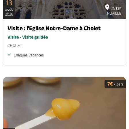
13
7.5 km
août
NUAILLE
2026
Visite : l'Eglise Notre-Dame à Cholet
Visite - Visite guidée
CHOLET
Chèques Vacances
7€
/ pers.