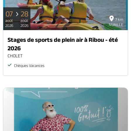
07
28
7 km
août
août
NUAILLE
2026
2026
Stages de sports de plein air à Ribou - été
2026
CHOLET
Chèques Vacances