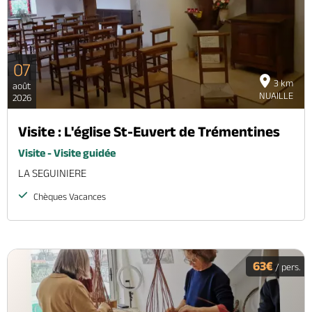
07
3 km
août
NUAILLE
2026
Visite : L'église St-Euvert de Trémentines
Visite - Visite guidée
LA SEGUINIERE
Chèques Vacances
63€
/ pers.