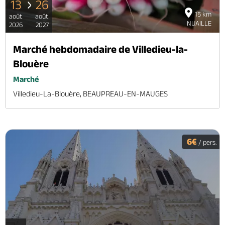
13
26
15 km
août
août
NUAILLE
2026
2027
Marché hebdomadaire de Villedieu-la-
Blouère
Marché
Villedieu-La-Blouère, BEAUPREAU-EN-MAUGES
6€
/ pers.