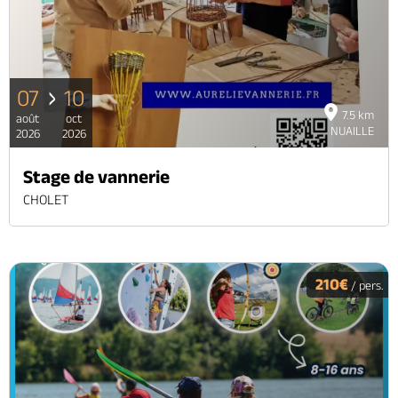
07
10
7.5 km
août
oct
NUAILLE
2026
2026
Stage de vannerie
CHOLET
210€
/ pers.