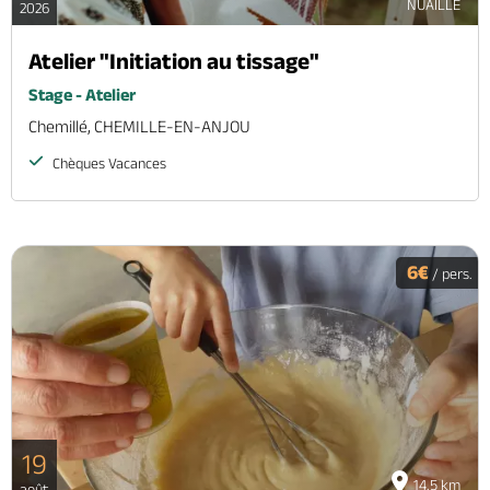
NUAILLE
2026
Atelier "Initiation au tissage"
Stage - Atelier
Chemillé, CHEMILLE-EN-ANJOU
Chèques Vacances
6€
/ pers.
19
14.5 km
août