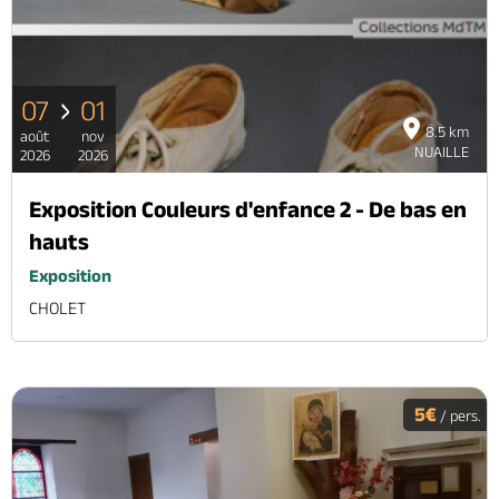
07
01
8.5 km
août
nov
NUAILLE
2026
2026
Exposition Couleurs d'enfance 2 - De bas en
hauts
Exposition
CHOLET
5€
/ pers.