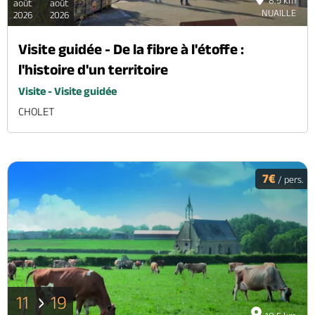
8.5 km
août
août
NUAILLE
2026
2026
Visite guidée - De la fibre à l'étoffe :
l'histoire d'un territoire
Visite - Visite guidée
CHOLET
7€
/ pers.
11
19