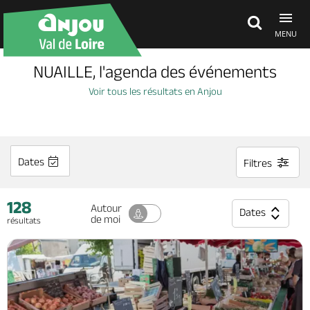
MENU
NUAILLE, l'agenda des événements
Découvrir
Voir tous les résultats en Anjou
À voir, à faire
Dates
Filtres
Agenda
128
Autour
Dates
de moi
résultats
Dormir, manger
Séjours, cadeaux