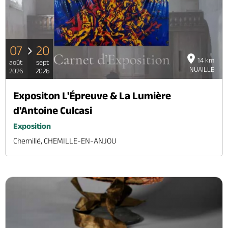
07
20
14 km
août
sept
NUAILLE
2026
2026
Expositon L'Épreuve & La Lumière
d'Antoine Culcasi
Exposition
Chemillé, CHEMILLE-EN-ANJOU