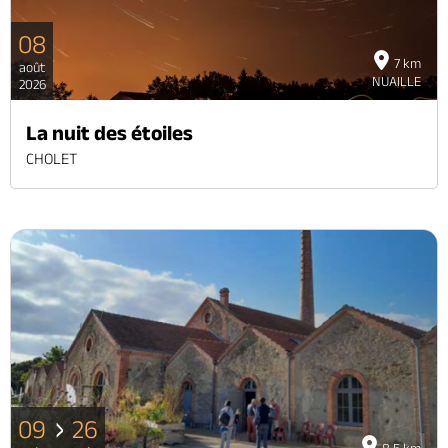
08
7 km
août
NUAILLE
2026
La nuit des étoiles
CHOLET
09
26