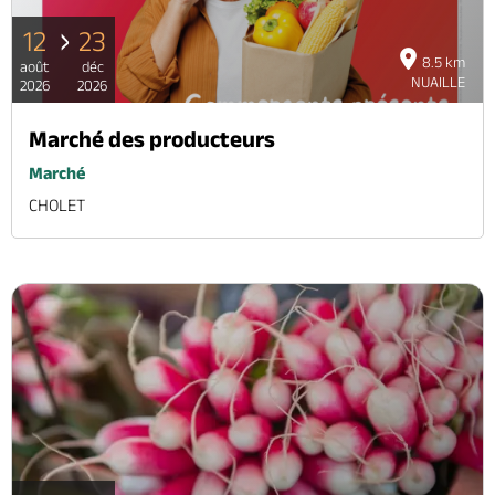
12
23
8.5 km
août
déc
NUAILLE
2026
2026
Marché des producteurs
Marché
CHOLET