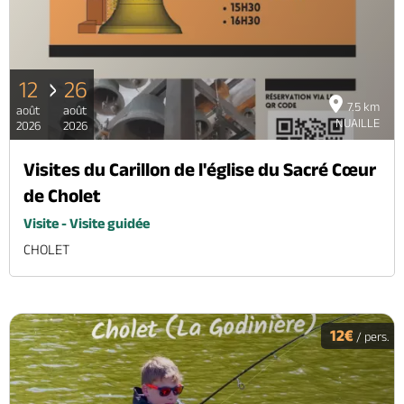
12
26
7.5 km
août
août
NUAILLE
2026
2026
Visites du Carillon de l'église du Sacré Cœur
de Cholet
Visite - Visite guidée
CHOLET
12€
/ pers.