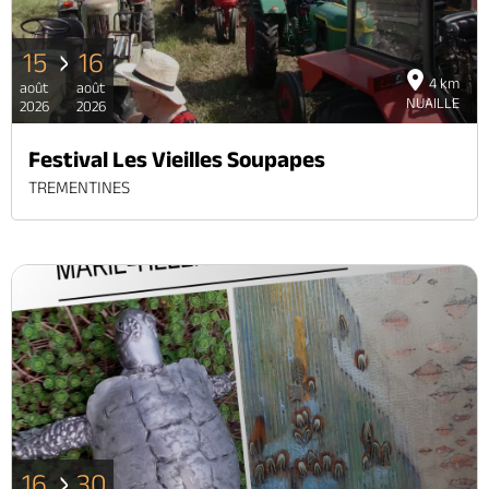
15
16
4 km
août
août
NUAILLE
2026
2026
Festival Les Vieilles Soupapes
TREMENTINES
16
30