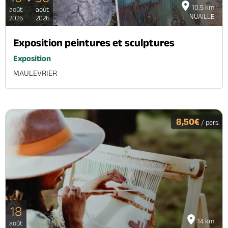
10.5 km
août
août
NUAILLE
2026
2026
Exposition peintures et sculptures
Exposition
MAULEVRIER
8,50€
/ pers.
18
14 km
août