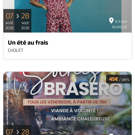
07
28
8.5 km
août
sept
NUAILLE
2026
2026
Un été au frais
CHOLET
45€
/ pers.
07
28