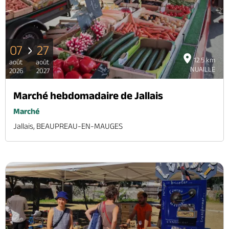
Billetterie en ligne
07
27
12.5 km
août
août
NUAILLE
2026
2027
Brochures & Cartes
Offices de tourisme
Comment venir ?
Ecrivez-nous
Marché hebdomadaire de Jallais
Marché
Jallais, BEAUPREAU-EN-MAUGES