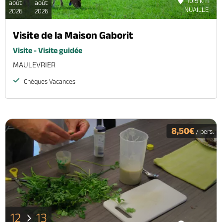
10.5 km
août
août
NUAILLE
2026
2026
Visite de la Maison Gaborit
Visite - Visite guidée
MAULEVRIER
Chèques Vacances
8,50€
/ pers.
12
13