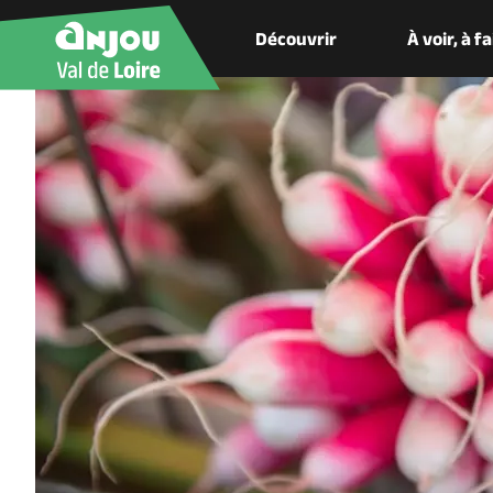
Découvrir
À voir, à f