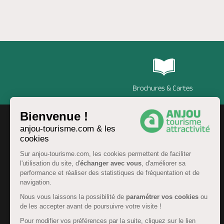
Le
20 avril 2028
, de 07:00 à 13:00
Le
04 mai 2028
, de 07:00 à 13:00
Le
18 mai 2028
, de 07:00 à 13:00
Le
01 juin 2028
, de 07:00 à 13:00
Le
15 juin 2028
, de 07:00 à 13:00
Brochures & Cartes
Le
29 juin 2028
, de 07:00 à 13:00
Bienvenue !
Le
13 juillet 2028
, de 07:00 à 13:00
anjou-tourisme.com & les
cookies
Le
27 juillet 2028
, de 07:00 à 13:00
Sur anjou-tourisme.com, les cookies permettent de faciliter
Le
10 août 2028
, de 07:00 à 13:00
l'utilisation du site, d'
échanger avec vous
, d'améliorer sa
performance et réaliser des statistiques de fréquentation et de
Le
24 août 2028
, de 07:00 à 13:00
navigation.
Le
07 septembre 2028
, de 07:00 à 13:00
Nous vous laissons la possibilité de
paramétrer vos cookies
ou
de les accepter avant de poursuivre votre visite !
Le
21 septembre 2028
, de 07:00 à 13:00
FR
Pour modifier vos préférences par la suite, cliquez sur le lien