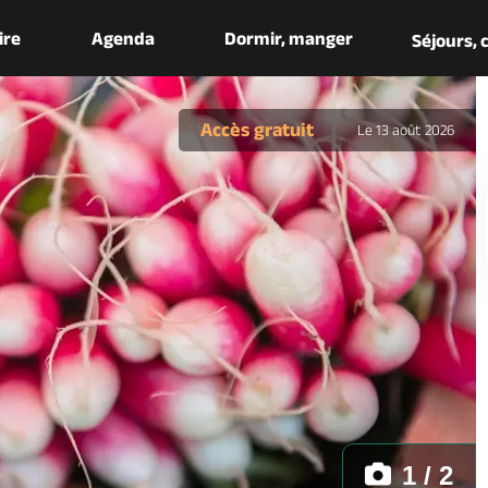
aire
Agenda
Dormir, manger
Séjours,
Accès gratuit
Le 13 août 2026
1 / 2