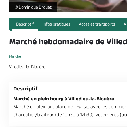
marche-terroir-produits-frais-locaux-legumes-radis-osezm
© Dominique Drouet
Descriptif
Infos pratiques
Accès et transports
A
Marché hebdomadaire de Villed
Marché
Villedieu-la-Blouère
Descriptif
Marché en plein bourg à Villedieu-la-Blouère.
Marché en plein air, place de l'Église, avec les commer
Charcutier/traiteur (de 10h30 à 12h30), vêtements (oc