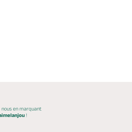
c nous en marquant
aimelanjou
!