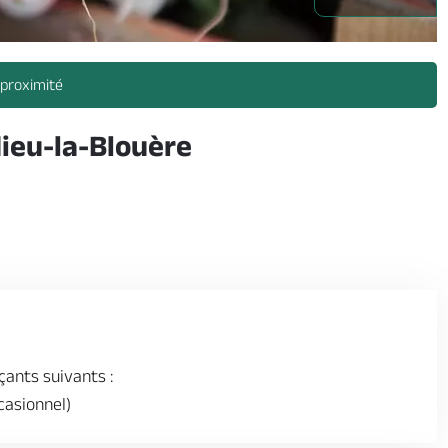
auges-anjou -
 proximité
ieu-la-Blouère
çants suivants :
casionnel)