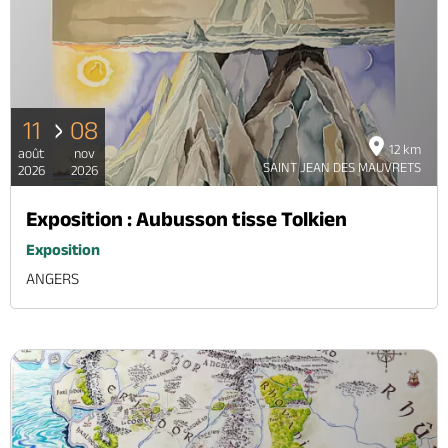
11
08
12 km
août
nov
SAINT JEAN DES MAUVRETS
2026
2026
Exposition : Aubusson tisse Tolkien
Exposition
ANGERS