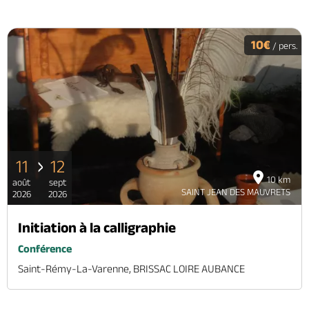
10€
/ pers.
11
12
10 km
août
sept
SAINT JEAN DES MAUVRETS
2026
2026
Initiation à la calligraphie
Conférence
Saint-Rémy-La-Varenne, BRISSAC LOIRE AUBANCE