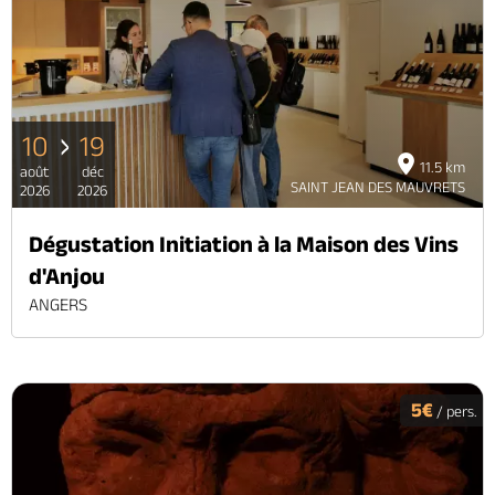
10
19
11.5 km
août
déc
SAINT JEAN DES MAUVRETS
2026
2026
Dégustation Initiation à la Maison des Vins
d'Anjou
ANGERS
5€
/ pers.