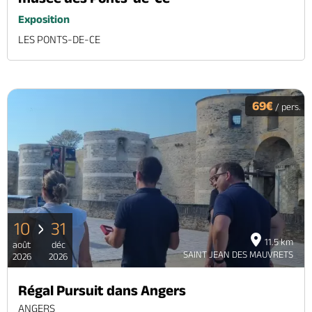
Exposition
LES PONTS-DE-CE
69€
/ pers.
10
31
11.5 km
août
déc
SAINT JEAN DES MAUVRETS
2026
2026
Régal Pursuit dans Angers
ANGERS