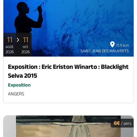
11
11
11.5 km
août
oct
SAINT JEAN DES MAUVRETS
2026
2026
Exposition : Eric Eriston Winarto : Blacklight
Selva 2015
Exposition
ANGERS
6€
/ pers.