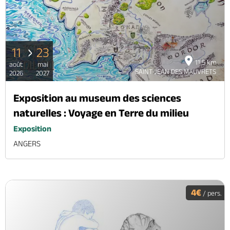
11
23
11.5 km
août
mai
SAINT JEAN DES MAUVRETS
2026
2027
Exposition au museum des sciences
naturelles : Voyage en Terre du milieu
Exposition
ANGERS
4€
/ pers.