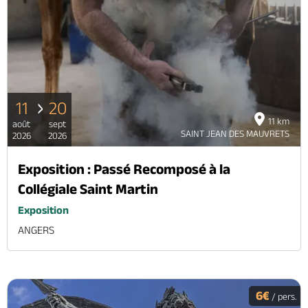
11
20
11 km
août
sept
SAINT JEAN DES MAUVRETS
2026
2026
Exposition : Passé Recomposé à la
Collégiale Saint Martin
Exposition
ANGERS
6€
/ pers.