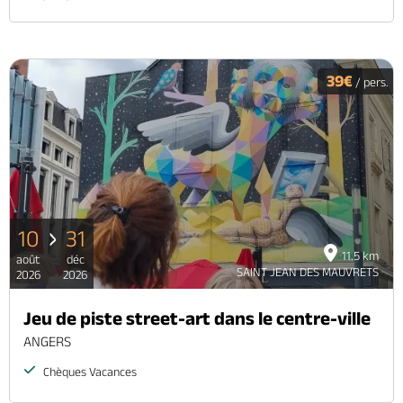
39€
/ pers.
10
31
11.5 km
août
déc
SAINT JEAN DES MAUVRETS
2026
2026
Jeu de piste street-art dans le centre-ville
ANGERS
Chèques Vacances