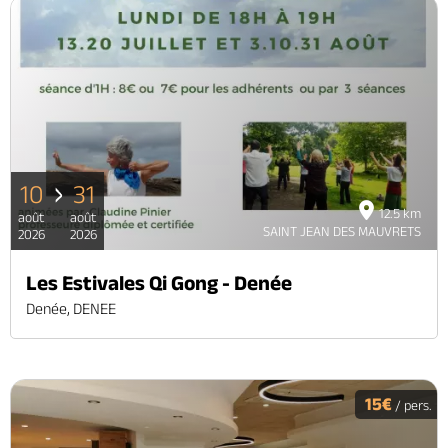
10
31
12.5 km
août
août
SAINT JEAN DES MAUVRETS
2026
2026
Les Estivales Qi Gong - Denée
Denée, DENEE
15€
/ pers.