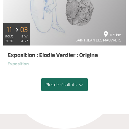
11
03
11.5 km
août
janv
SAINT JEAN DES MAUVRETS
2026
2027
Exposition : Elodie Verdier : Origine
Exposition
ANGERS
Plus de résultats