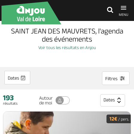
MENU
SAINT JEAN DES MAUVRETS, l'agenda
Découvrir
des événements
Voir tous les résultats en Anjou
À voir, à faire
Agenda
Dates
Filtres
193
Dormir, manger
Autour
Dates
de moi
résultats
Séjours, cadeaux
12€
/ pers.