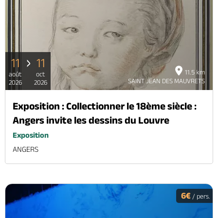
11
11
11.5 km
août
oct
SAINT JEAN DES MAUVRETS
2026
2026
Exposition : Collectionner le 18ème siècle :
Angers invite les dessins du Louvre
Exposition
ANGERS
6€
/ pers.