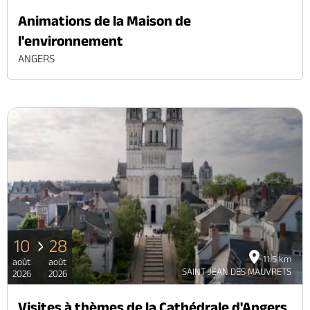
Animations de la Maison de
l'environnement
ANGERS
10
28
11.5 km
août
août
SAINT JEAN DES MAUVRETS
2026
2026
Visites à thèmes de la Cathédrale d'Angers