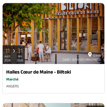
11
31
12 km
août
déc
SAINT JEAN DES MAUVRETS
2026
2026
Halles Cœur de Maine - Biltoki
Marché
ANGERS