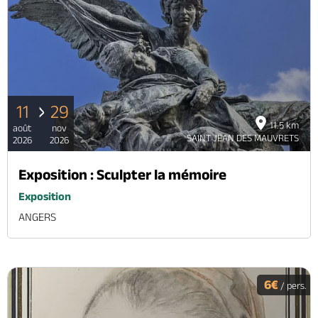
11
29
11.5 km
août
nov
SAINT JEAN DES MAUVRETS
2026
2026
Exposition : Sculpter la mémoire
Exposition
ANGERS
6€
/ pers.