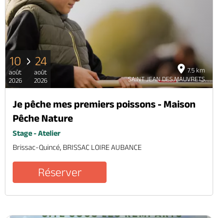
Billetterie en ligne
10
24
7.5 km
août
août
Brochures & Cartes
Offices de tourisme
Comment venir ?
Ecrivez-nous
SAINT JEAN DES MAUVRETS
2026
2026
Je pêche mes premiers poissons - Maison
Pêche Nature
Stage - Atelier
Brissac-Quincé, BRISSAC LOIRE AUBANCE
Réserver