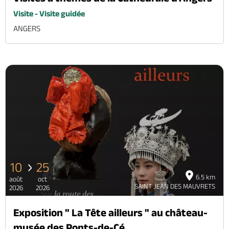
Visite - Visite guidée
ANGERS
10
25
6.5 km
août
oct
SAINT JEAN DES MAUVRETS
2026
2026
Exposition " La Tête ailleurs " au château-
musée des Ponts-de-Cé