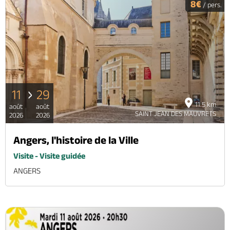
8€
/ pers.
11
29
11.5 km
août
août
SAINT JEAN DES MAUVRETS
2026
2026
Angers, l'histoire de la Ville
Visite - Visite guidée
ANGERS