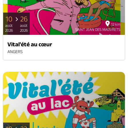
10
26
12 km
août
août
SAINT JEAN DES MAUVRETS
2026
2026
Vital'été au cœur
ANGERS