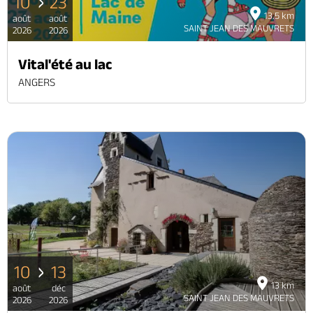
10
23
13.5 km
août
août
SAINT JEAN DES MAUVRETS
2026
2026
Vital'été au lac
ANGERS
10
13
13 km
août
déc
SAINT JEAN DES MAUVRETS
2026
2026