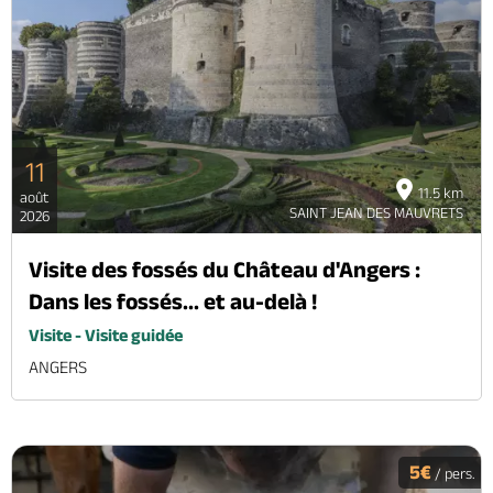
11
11.5 km
août
SAINT JEAN DES MAUVRETS
2026
Visite des fossés du Château d'Angers :
Dans les fossés... et au-delà !
Visite - Visite guidée
ANGERS
5€
/ pers.