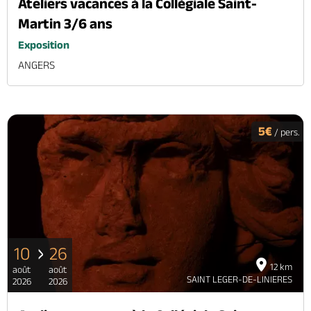
Ateliers vacances à la Collégiale Saint-
Martin 3/6 ans
Exposition
ANGERS
5€
/ pers.
10
26
12 km
août
août
SAINT LEGER-DE-LINIERES
2026
2026