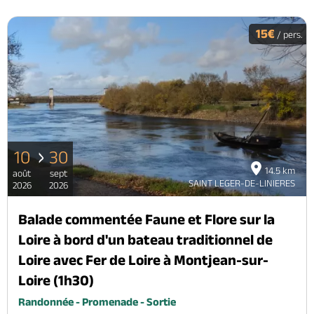
15€
/ pers.
10
30
14.5 km
août
sept
SAINT LEGER-DE-LINIERES
2026
2026
Balade commentée Faune et Flore sur la
Loire à bord d'un bateau traditionnel de
Loire avec Fer de Loire à Montjean-sur-
Loire (1h30)
Randonnée - Promenade - Sortie