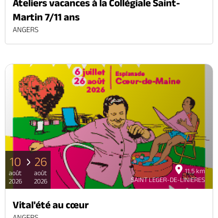
Ateliers vacances à la Collégiale Saint-
Martin 7/11 ans
ANGERS
10
26
11.5 km
août
août
SAINT LEGER-DE-LINIERES
2026
2026
Vital'été au cœur
ANGERS