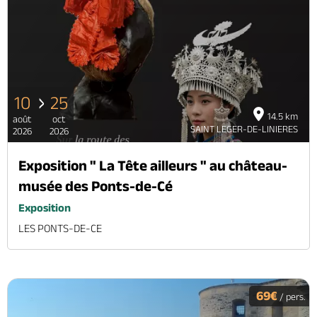
10
25
14.5 km
août
oct
SAINT LEGER-DE-LINIERES
2026
2026
Exposition " La Tête ailleurs " au château-
musée des Ponts-de-Cé
Exposition
LES PONTS-DE-CE
69€
/ pers.