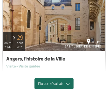
11
29
11.5 km
août
août
SAINT LEGER-DE-LINIERES
2026
2026
Angers, l'histoire de la Ville
Visite - Visite guidée
ANGERS
Plus de résultats