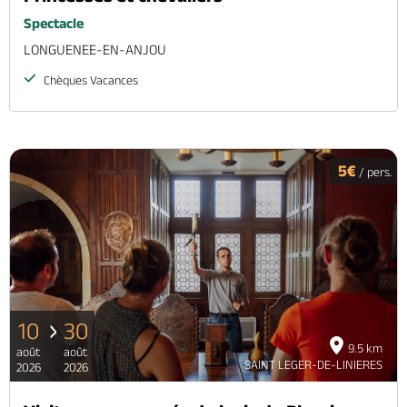
Spectacle
LONGUENEE-EN-ANJOU
Chèques Vacances
5€
/ pers.
10
30
9.5 km
août
août
SAINT LEGER-DE-LINIERES
2026
2026