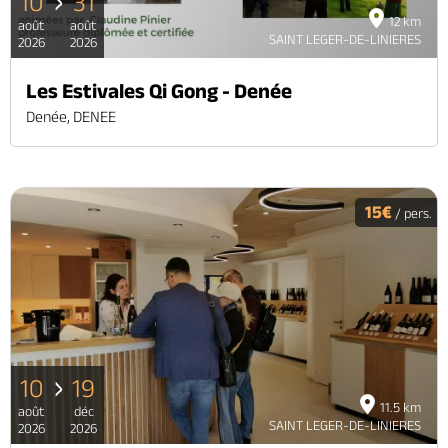
10
31
12 km
août
août
SAINT LEGER-DE-LINIERES
2026
2026
Les Estivales Qi Gong - Denée
Denée, DENEE
15€
/ pers.
10
19
11.5 km
août
déc
SAINT LEGER-DE-LINIERES
2026
2026