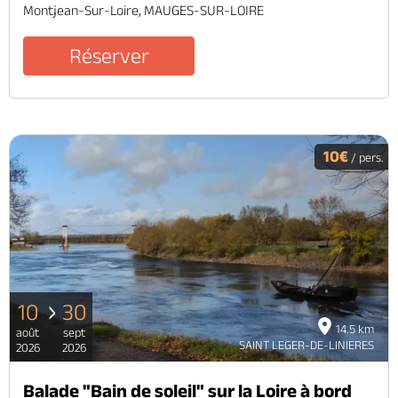
Montjean-Sur-Loire, MAUGES-SUR-LOIRE
Réserver
10€
/ pers.
10
30
14.5 km
août
sept
SAINT LEGER-DE-LINIERES
2026
2026
Balade "Bain de soleil" sur la Loire à bord