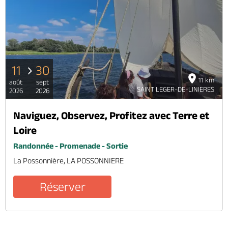
11
30
11 km
août
sept
SAINT LEGER-DE-LINIERES
2026
2026
Naviguez, Observez, Profitez avec Terre et
Loire
Randonnée - Promenade - Sortie
La Possonnière, LA POSSONNIERE
Réserver