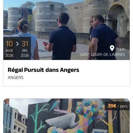
10
31
11 km
août
déc
SAINT LEGER-DE-LINIERES
2026
2026
Régal Pursuit dans Angers
ANGERS
39€
/ pers.