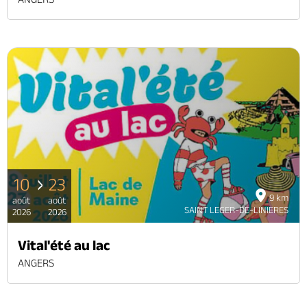
10
23
9 km
août
août
SAINT LEGER-DE-LINIERES
2026
2026
Vital'été au lac
ANGERS