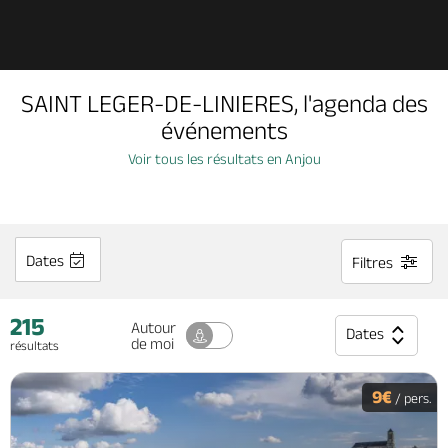
Découvrir
SAINT LEGER-DE-LINIERES, l'agenda des
À voir, à faire
événements
Voir tous les résultats en Anjou
Agenda
Dormir, manger
Dates
Filtres
215
Séjours, cadeaux
Autour
Dates
de moi
résultats
Billetterie en ligne
9€
/ pers.