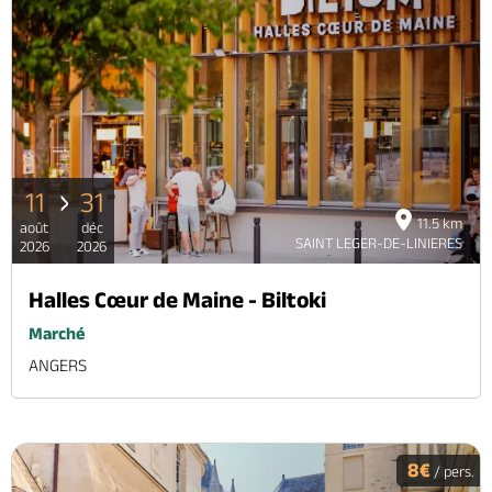
11
31
11.5 km
août
déc
SAINT LEGER-DE-LINIERES
2026
2026
Halles Cœur de Maine - Biltoki
Marché
ANGERS
8€
/ pers.