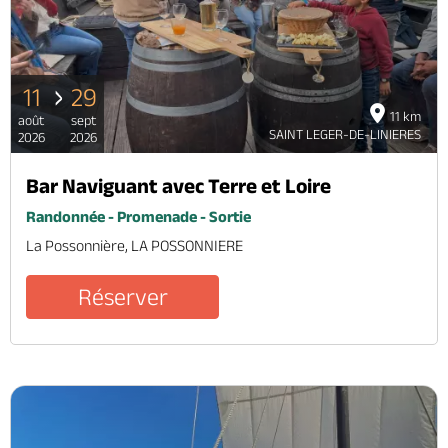
11
29
11 km
août
sept
SAINT LEGER-DE-LINIERES
2026
2026
Bar Naviguant avec Terre et Loire
Randonnée - Promenade - Sortie
La Possonnière, LA POSSONNIERE
Réserver