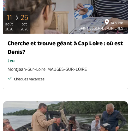
11
25
14.5 km
août
oct
SAINT LEGER-DE-LINIERES
2026
2026
Cherche et trouve géant à Cap Loire : où est
Denis?
Jeu
Montjean-Sur-Loire, MAUGES-SUR-LOIRE
Chèques Vacances