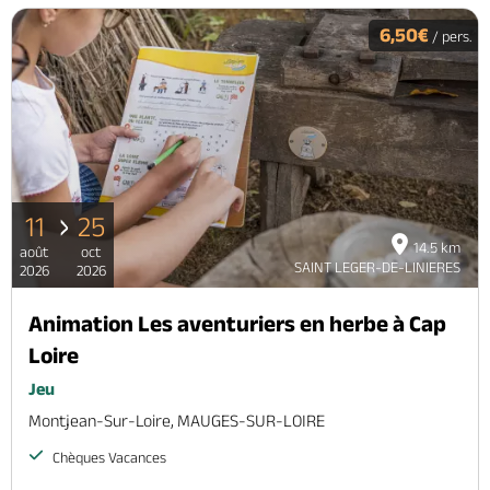
6,50€
/ pers.
11
25
14.5 km
août
oct
SAINT LEGER-DE-LINIERES
2026
2026
Animation Les aventuriers en herbe à Cap
Loire
Jeu
Montjean-Sur-Loire, MAUGES-SUR-LOIRE
Chèques Vacances