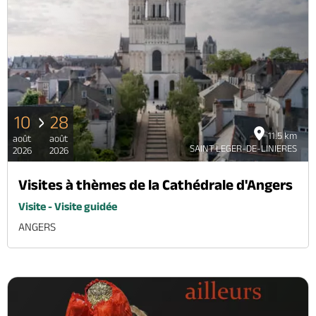
10
28
11.5 km
août
août
SAINT LEGER-DE-LINIERES
2026
2026
Visites à thèmes de la Cathédrale d'Angers
Visite - Visite guidée
ANGERS