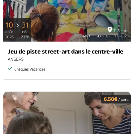
10
31
11.5 km
août
déc
SAINT LEGER-DE-LINIERES
2026
2026
Jeu de piste street-art dans le centre-ville
ANGERS
Chèques Vacances
6,50€
/ pers.