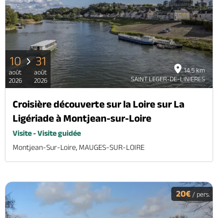
Brochures & Cartes
Offices de tourisme
Comment venir ?
Ecrivez-nous
10
31
14.5 km
août
août
SAINT LEGER-DE-LINIERES
2026
2026
Croisière découverte sur la Loire sur La
Ligériade à Montjean-sur-Loire
Visite - Visite guidée
Montjean-Sur-Loire, MAUGES-SUR-LOIRE
20€
/ pers.