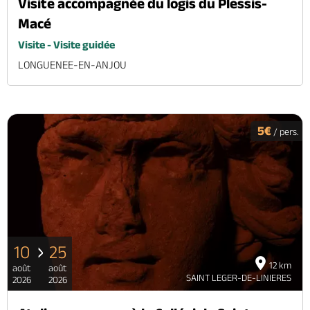
Visite accompagnée du logis du Plessis-
Macé
Visite - Visite guidée
LONGUENEE-EN-ANJOU
5€
/ pers.
10
25
12 km
août
août
SAINT LEGER-DE-LINIERES
2026
2026