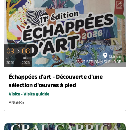
09
08
12.5 km
août
oct
SAINT SATURNIN SUR LOIRE
2026
2026
Échappées d'art - Découverte d'une
sélection d'œuvres à pied
Visite - Visite guidée
ANGERS