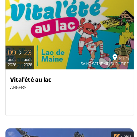
09
23
14 km
août
août
SAINT SATURNIN SUR LOIRE
2026
2026
Vital'été au lac
ANGERS
6€
/ pers.