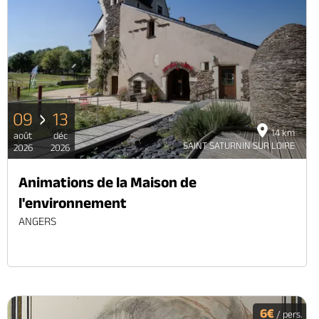
09
13
14 km
août
déc
SAINT SATURNIN SUR LOIRE
2026
2026
Animations de la Maison de
l'environnement
ANGERS
6€
/ pers.