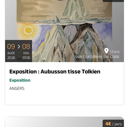
09
08
13 km
août
nov
SAINT SATURNIN SUR LOIRE
2026
2026
Exposition : Aubusson tisse Tolkien
Exposition
ANGERS
4€
/ pers.