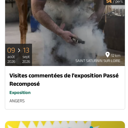
5€
/ pers.
09
13
12 km
août
sept
SAINT SATURNIN SUR LOIRE
2026
2026
Visites commentées de l'exposition Passé
Recomposé
Exposition
ANGERS