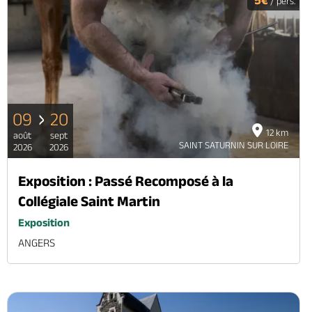
/ pers.
09
20
12 km
août
sept
SAINT SATURNIN SUR LOIRE
2026
2026
Exposition : Passé Recomposé à la
Collégiale Saint Martin
Exposition
ANGERS