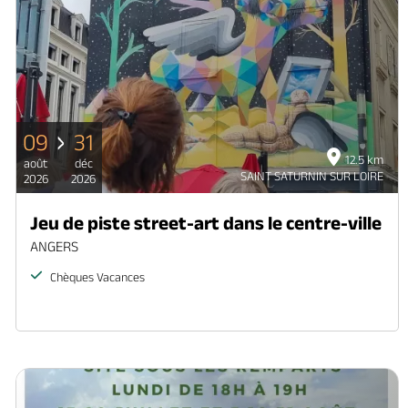
09
31
12.5 km
août
déc
SAINT SATURNIN SUR LOIRE
2026
2026
Jeu de piste street-art dans le centre-ville
ANGERS
Chèques Vacances