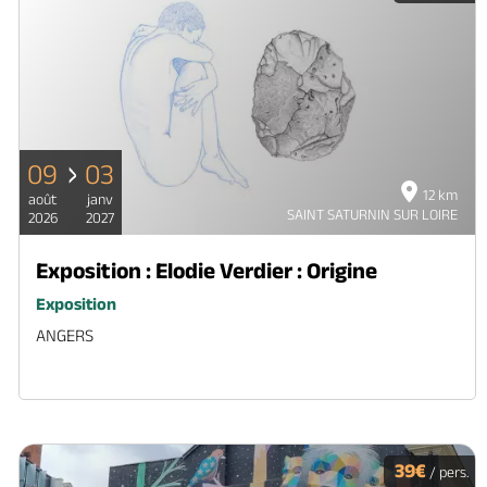
09
03
12 km
août
janv
SAINT SATURNIN SUR LOIRE
2026
2027
Exposition : Elodie Verdier : Origine
Exposition
ANGERS
39€
/ pers.