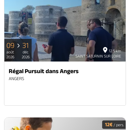
09
31
12.5 km
août
déc
SAINT SATURNIN SUR LOIRE
2026
2026
Régal Pursuit dans Angers
ANGERS
12€
/ pers.