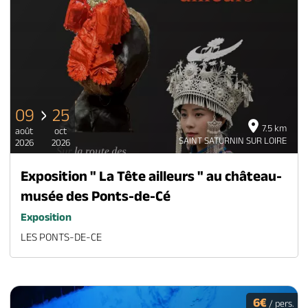
09
25
7.5 km
août
oct
SAINT SATURNIN SUR LOIRE
2026
2026
Exposition " La Tête ailleurs " au château-
musée des Ponts-de-Cé
Exposition
LES PONTS-DE-CE
6€
/ pers.