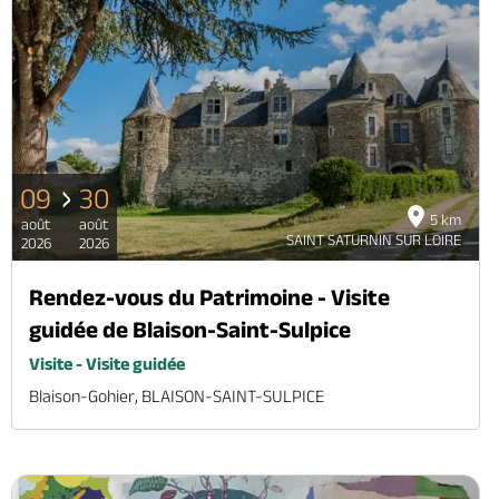
09
30
5 km
août
août
SAINT SATURNIN SUR LOIRE
2026
2026
Rendez-vous du Patrimoine - Visite
guidée de Blaison-Saint-Sulpice
Visite - Visite guidée
Blaison-Gohier, BLAISON-SAINT-SULPICE