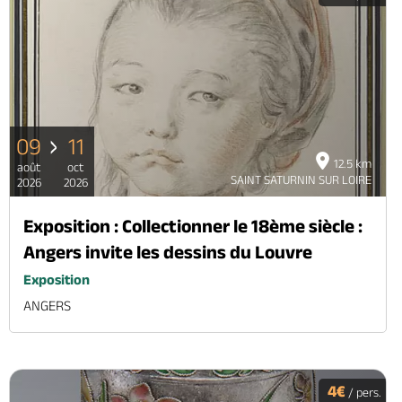
09
11
12.5 km
août
oct
SAINT SATURNIN SUR LOIRE
2026
2026
Exposition : Collectionner le 18ème siècle :
Angers invite les dessins du Louvre
Exposition
ANGERS
4€
/ pers.