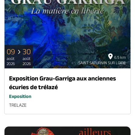
09
30
6.5 km
août
août
SAINT SATURNIN SUR LOIRE
2026
2026
Exposition Grau-Garriga aux anciennes
écuries de trélazé
Exposition
TRELAZE