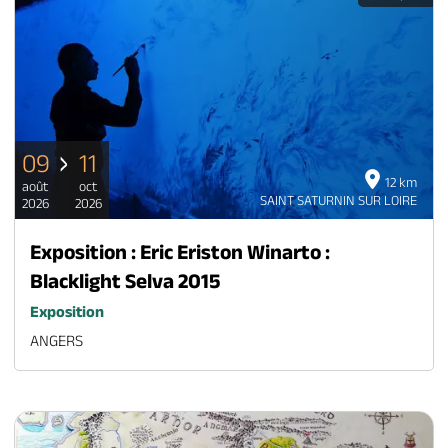
09
11
12 km
août
oct
SAINT SATURNIN SUR LOIRE
2026
2026
Exposition : Eric Eriston Winarto :
Blacklight Selva 2015
Exposition
ANGERS