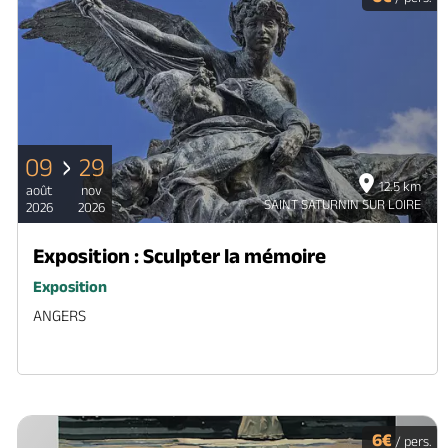
09
29
12.5 km
août
nov
SAINT SATURNIN SUR LOIRE
2026
2026
Exposition : Sculpter la mémoire
Exposition
ANGERS
6€
/ pers.