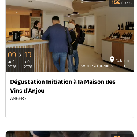
15€
/ pers.
09
19
12.5 km
août
déc
SAINT SATURNIN SUR LOIRE
2026
2026
Dégustation Initiation à la Maison des
Vins d'Anjou
ANGERS