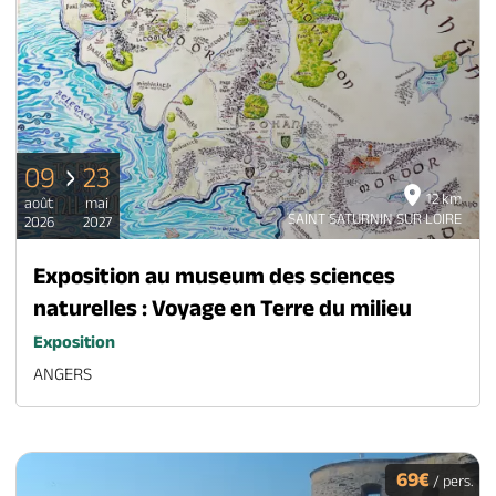
09
23
12 km
août
mai
SAINT SATURNIN SUR LOIRE
2026
2027
Exposition au museum des sciences
naturelles : Voyage en Terre du milieu
Exposition
ANGERS
69€
/ pers.