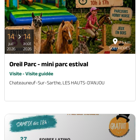
14
14
7.5 km
juil
août
SOEURDRES
2026
2026
Oreil Parc - mini parc estival
Visite - Visite guidée
Chateauneuf-Sur-Sarthe, LES HAUTS-D'ANJOU