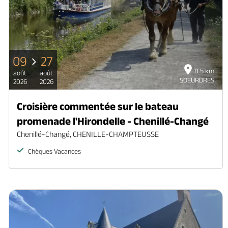
09
27
8.5 km
août
août
SOEURDRES
2026
2026
Croisière commentée sur le bateau
promenade l'Hirondelle - Chenillé-Changé
Chenillé-Changé, CHENILLE-CHAMPTEUSSE
Chèques Vacances