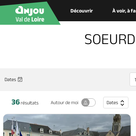
Découvrir
À voir, à f
SOEURDR
Dates
36
Dates
Autour
de moi
résultats