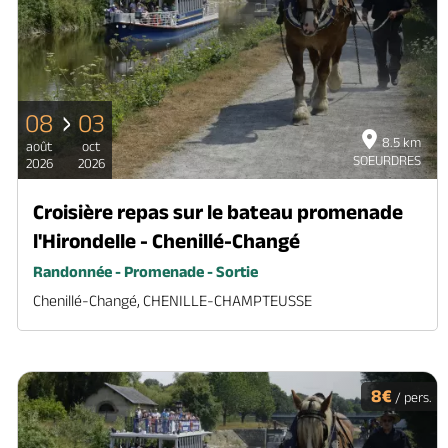
08
03
8.5 km
août
oct
SOEURDRES
2026
2026
Croisière repas sur le bateau promenade
l'Hirondelle - Chenillé-Changé
Randonnée - Promenade - Sortie
Chenillé-Changé, CHENILLE-CHAMPTEUSSE
8€
/ pers.