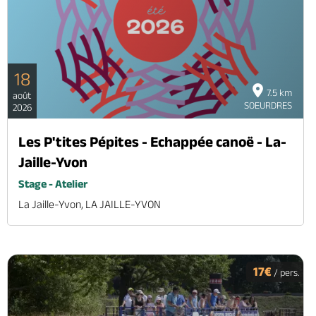
18
7.5 km
août
SOEURDRES
2026
Les P'tites Pépites - Echappée canoë - La-
Jaille-Yvon
Stage - Atelier
La Jaille-Yvon, LA JAILLE-YVON
17€
/ pers.