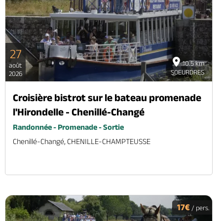
27
10.5 km
août
SOEURDRES
2026
Croisière bistrot sur le bateau promenade
l'Hirondelle - Chenillé-Changé
Randonnée - Promenade - Sortie
Chenillé-Changé, CHENILLE-CHAMPTEUSSE
17€
/ pers.