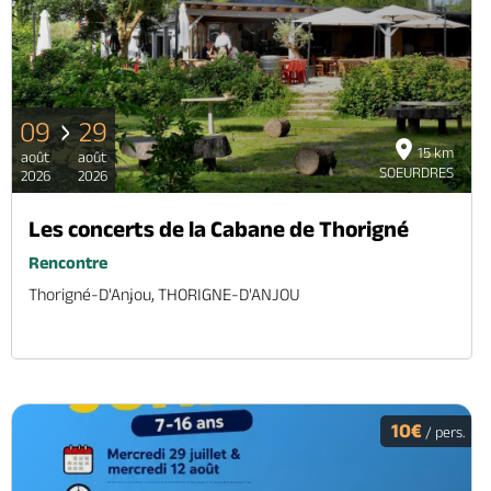
09
29
15 km
août
août
SOEURDRES
2026
2026
Les concerts de la Cabane de Thorigné
Rencontre
Thorigné-D'Anjou, THORIGNE-D'ANJOU
10€
/ pers.