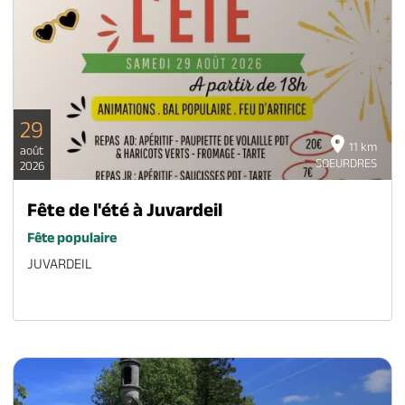
29
11 km
août
SOEURDRES
2026
Fête de l'été à Juvardeil
Fête populaire
JUVARDEIL