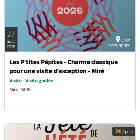
27
7 km
août
SOEURDRES
2026
Les P'tites Pépites - Charme classique
pour une visite d'exception - Miré
Visite - Visite guidée
Miré, MIRE
7€
/ pers.