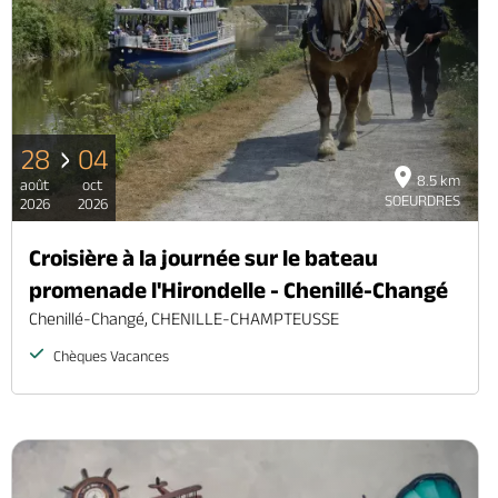
28
04
8.5 km
août
oct
SOEURDRES
2026
2026
Croisière à la journée sur le bateau
promenade l'Hirondelle - Chenillé-Changé
Chenillé-Changé, CHENILLE-CHAMPTEUSSE
Chèques Vacances