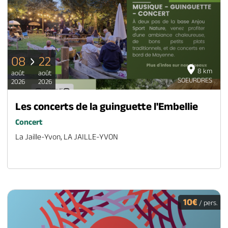
08
22
8 km
août
août
SOEURDRES
2026
2026
Les concerts de la guinguette l'Embellie
Concert
La Jaille-Yvon, LA JAILLE-YVON
10€
/ pers.