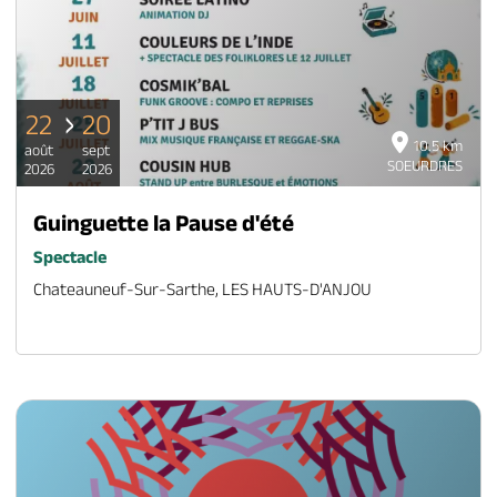
22
20
10.5 km
août
sept
SOEURDRES
2026
2026
Guinguette la Pause d'été
Spectacle
Chateauneuf-Sur-Sarthe, LES HAUTS-D'ANJOU