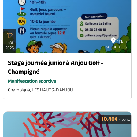
12
11 km
août
SOEURDRES
2026
Stage journée junior à Anjou Golf -
Champigné
Manifestation sportive
Champigné, LES HAUTS-D'ANJOU
10,40€
/ pers.