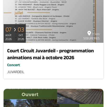
07
03
11 km
août
oct
SOEURDRES
2026
2026
Court Circuit Juvardeil - programmation
animations mai à octobre 2026
Concert
JUVARDEIL