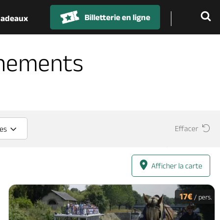
Billetterie en ligne
 cadeaux
énements
Effacer
ces
Afficher la carte
17€
/ pers.