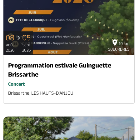
08
05
10 km
août
sept
SOEURDRES
2026
2026
Programmation estivale Guinguette
Brissarthe
Concert
Brissarthe, LES HAUTS-D'ANJOU