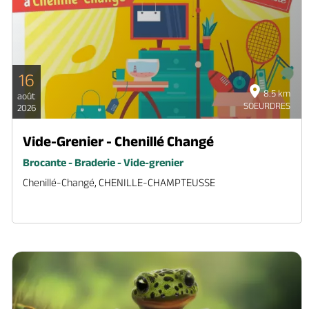
16
8.5 km
août
SOEURDRES
2026
Vide-Grenier - Chenillé Changé
Brocante - Braderie - Vide-grenier
Chenillé-Changé, CHENILLE-CHAMPTEUSSE