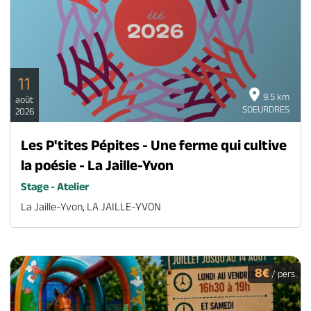
11
9.5 km
août
SOEURDRES
2026
Les P'tites Pépites - Une ferme qui cultive
la poésie - La Jaille-Yvon
Stage - Atelier
La Jaille-Yvon, LA JAILLE-YVON
8€
/ pers.