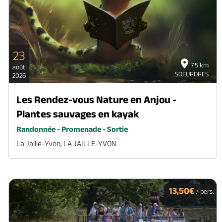
23
7.5 km
août
SOEURDRES
2026
Les Rendez-vous Nature en Anjou -
Plantes sauvages en kayak
Randonnée - Promenade - Sortie
La Jaille-Yvon, LA JAILLE-YVON
13,50€
/ pers.