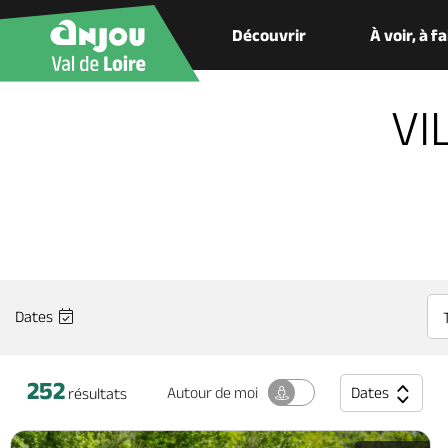
Découvrir
À voir, à f
VI
Dates
252
Dates
Autour
de moi
résultats