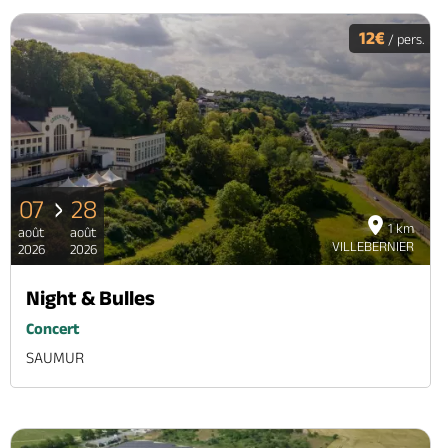
12€
/ pers.
07
28
1 km
août
août
VILLEBERNIER
2026
2026
Night & Bulles
Concert
SAUMUR