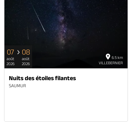
07
08
6.5 km
août
août
VILLEBERNIER
2026
2026
Nuits des étoiles filantes
SAUMUR