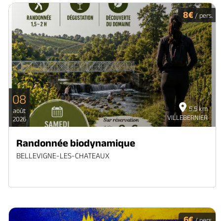
8€
/ pers.
08
5.5 km
août
VILLEBERNIER
2026
Randonnée biodynamique
BELLEVIGNE-LES-CHATEAUX
6€
/ pers.