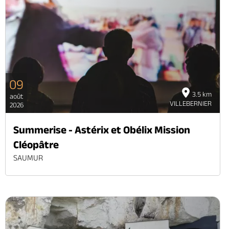
09
3.5 km
août
VILLEBERNIER
2026
Summerise - Astérix et Obélix Mission
Cléopâtre
SAUMUR