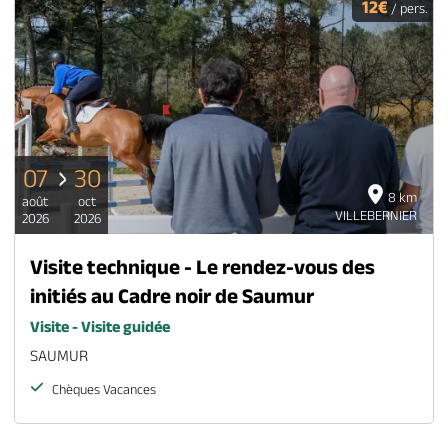
12€
/ pers.
07
30
8 km
août
oct
VILLEBERNIER
2026
2026
Visite technique - Le rendez-vous des
initiés au Cadre noir de Saumur
Visite - Visite guidée
SAUMUR
Chèques Vacances