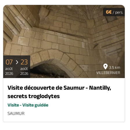
6€
/ pers.
07
23
3.5 km
août
août
VILLEBERNIER
2026
2026
Visite découverte de Saumur - Nantilly,
secrets troglodytes
Visite - Visite guidée
SAUMUR