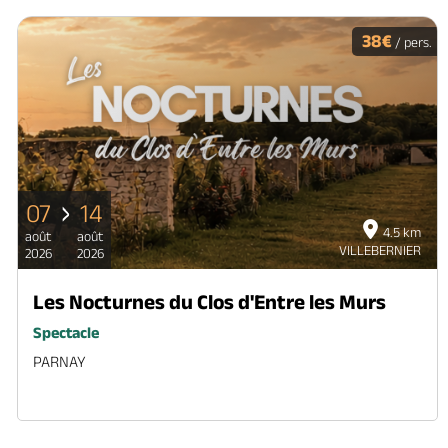
38€
/ pers.
07
14
4.5 km
août
août
VILLEBERNIER
2026
2026
Les Nocturnes du Clos d'Entre les Murs
Spectacle
PARNAY