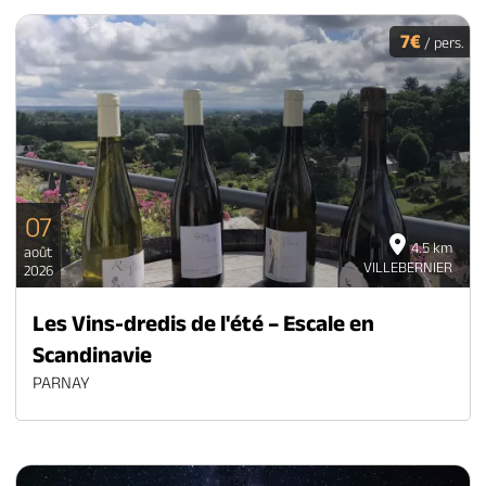
7€
/ pers.
07
4.5 km
août
VILLEBERNIER
2026
Les Vins-dredis de l'été – Escale en
Scandinavie
PARNAY