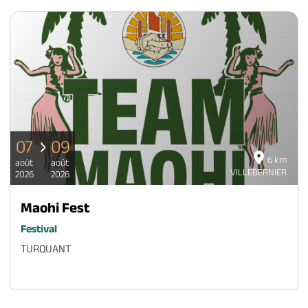
07
09
6 km
août
août
VILLEBERNIER
2026
2026
Maohi Fest
Festival
TURQUANT