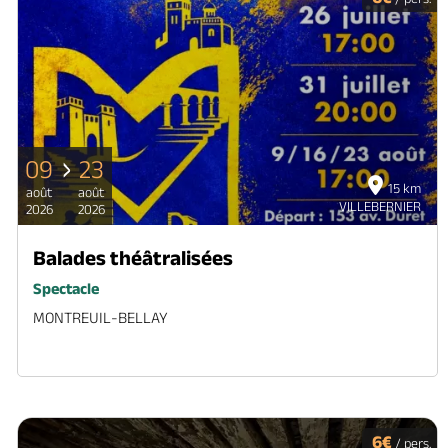
09
23
15 km
août
août
VILLEBERNIER
2026
2026
Balades théâtralisées
Spectacle
MONTREUIL-BELLAY
6€
/ pers.