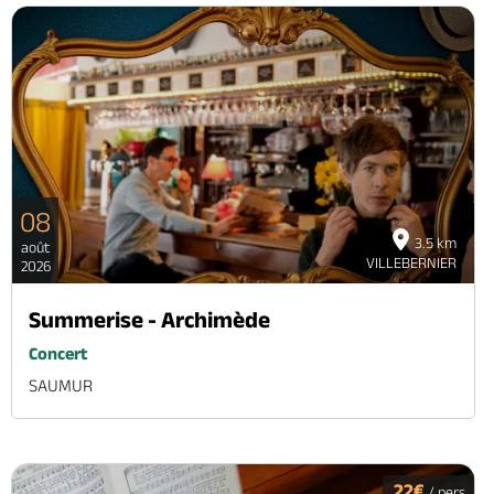
08
3.5 km
août
VILLEBERNIER
2026
Summerise - Archimède
Concert
SAUMUR
22€
/ pers.