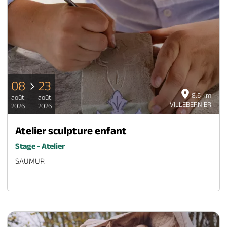
08
23
8.5 km
août
août
VILLEBERNIER
2026
2026
Atelier sculpture enfant
Stage - Atelier
SAUMUR