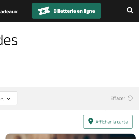
Billetterie en ligne
 cadeaux
des
Effacer
ces
Afficher la carte