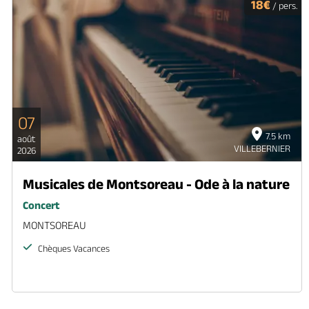
18€
/ pers.
07
7.5 km
août
VILLEBERNIER
2026
Musicales de Montsoreau - Ode à la nature
Concert
MONTSOREAU
Chèques Vacances