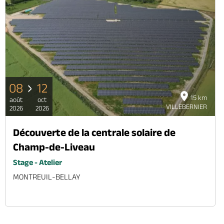
08
12
15 km
août
oct
VILLEBERNIER
2026
2026
Découverte de la centrale solaire de
Champ-de-Liveau
Stage - Atelier
MONTREUIL-BELLAY