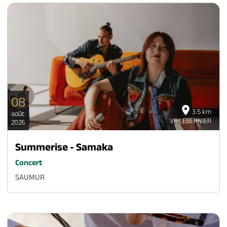
08
3.5 km
août
VILLEBERNIER
2026
Summerise - Samaka
Concert
SAUMUR