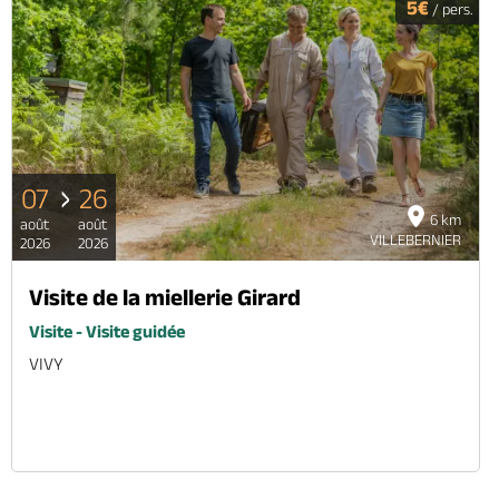
5€
/ pers.
07
26
6 km
août
août
VILLEBERNIER
2026
2026
Visite de la miellerie Girard
Visite - Visite guidée
VIVY