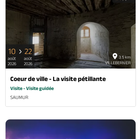
10
22
3.5 km
août
août
VILLEBERNIER
2026
2026
Coeur de ville - La visite pétillante
Visite - Visite guidée
SAUMUR