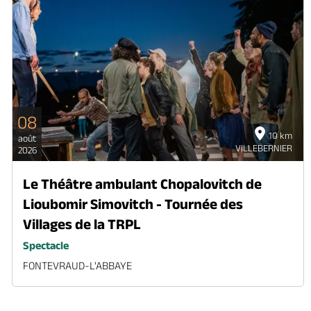
08
10 km
août
VILLEBERNIER
2026
Le Théâtre ambulant Chopalovitch de
Lioubomir Simovitch - Tournée des
Villages de la TRPL
Spectacle
FONTEVRAUD-L'ABBAYE