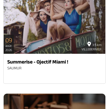
09
3.5 km
août
VILLEBERNIER
2026
Summerise - Ojectif Miami !
SAUMUR