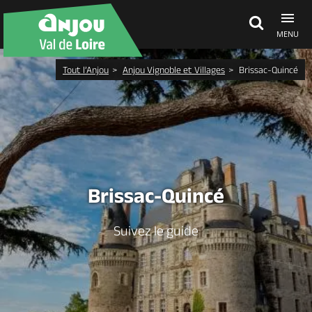
MENU
Tout l’Anjou
Anjou Vignoble et Villages
Brissac-Quincé
Découvrir
À voir, à faire
Agenda
Brissac-Quincé
Dormir, manger
Suivez le guide
Séjours, cadeaux