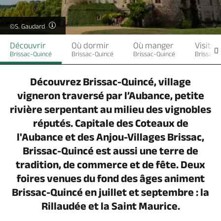
Billetterie en ligne
©S. Gaudard
Découvrir
Où dormir
Où manger
Visites
Brissac-Quincé
Brissac-Quincé
Brissac-Quincé
Brissac-
Brochures & Cartes
Offices de tourisme
Comment venir ?
Ecrivez-nous
Découvrez Brissac-Quincé, village
vigneron traversé par l’Aubance, petite
rivière serpentant au milieu des vignobles
réputés. Capitale des Coteaux de
l'Aubance et des Anjou-Villages Brissac,
Brissac-Quincé est aussi une terre de
tradition, de commerce et de fête. Deux
foires venues du fond des âges animent
Brissac-Quincé en juillet et septembre : la
Rillaudée et la Saint Maurice.