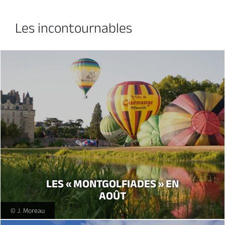
Les incontournables
LES « MONTGOLFIADES » EN
AOÛT
Montgolfiades Brissac -
© J. Moreau