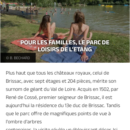
POUR LES FAMILLES, LE PARC DE
LOISIRS DE L’ETANG
Parc de l'étang Brissac -
© B. BECHARD
Plus haut que tous les châteaux royaux, celui de
Brissac, avec sept étages et 204 pièces, mérite son
surnom de géant du Val de Loire. Acquis en 1502, par
René de Cossé, premier seigneur de Brissac, il est
aujourd'hui la résidence du 13e duc de Brissac. Tandis
que le parc offre de magnifiques points de vue à
l'ombre d'arbres
centenaires, la visite révèle un éblouissant décor. Ici