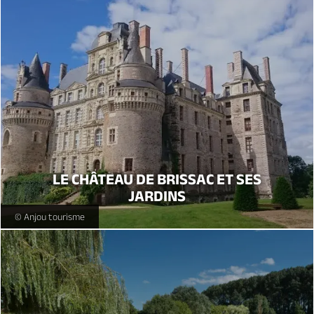
LE CHÂTEAU DE BRISSAC ET SES
JARDINS
Château de Brissac -
© Anjou tourisme