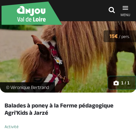
MENU
Découvrir
15€
/
pers.
À voir, à faire
Agenda
1 / 1
poney -
© Véronique Bertrand
Dormir, manger
Balades à poney à la Ferme pédagogique
Agri'Kids à Jarzé
Séjours, cadeaux
Activité