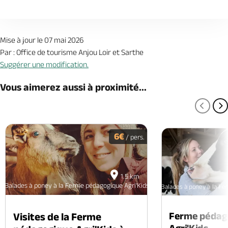
Mise à jour le 07 mai 2026
Par : Office de tourisme Anjou Loir et Sarthe
Suggérer une modification.
Vous aimerez aussi à proximité...
PAGE
P
6€
/ pers.
1.5 km
Balades à poney à la Ferme pédagogique Agri'Kids à Jarzé
Balades à poney à la Fe
Ferme pédag
Visites de la Ferme