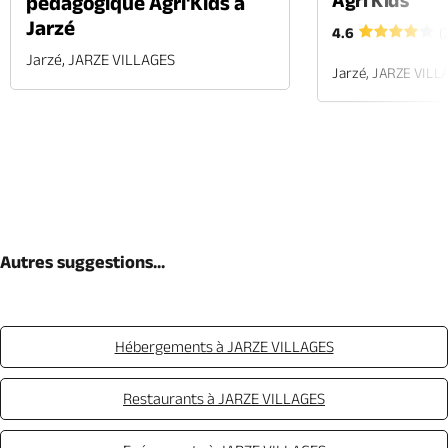
Agri'Kids
pédagogique Agri'Kids à
Jarzé
4.6
(
Jarzé, JARZE VILLAGES
Jarzé, JARZE VILL
Autres suggestions...
Hébergements à JARZE VILLAGES
Restaurants à JARZE VILLAGES