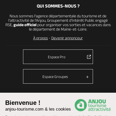
QUI SOMMES-NOUS ?
Nous sommes l’agence départementale du tourisme et de
l’attractivité de l’Anjou, Groupement d’Intérêt Public engagé
RSE,
guide officiel
pour organiser vos sorties et vacances dans
le département de Maine-et-Loire.
À propos
-
Devenir annonceur
Espace Pro
Espace Groupes
© Anjou tourisme 2026 -
Plan du site
-
Fonctionnement du site
Bienvenue !
anjou-tourisme.com & les cookies
Mentions légales
-
Données personnelles
-
Cookies
CGU Réservation
-
Accessibilité : partiellement conforme