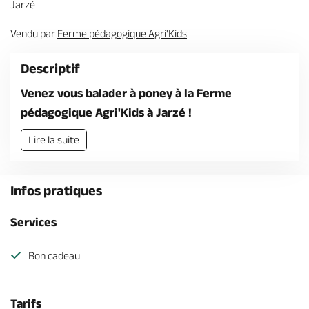
Jarzé
Billetterie en ligne
Vendu par
Ferme pédagogique Agri'Kids
Descriptif
Venez vous balader à poney à la Ferme
Brochures & Cartes
Offices de tourisme
Comment venir ?
Ecrivez-nous
pédagogique Agri'Kids à Jarzé !
Lire la suite
Infos pratiques
Services
Bon cadeau
Tarifs