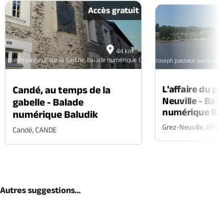
Accès gratuit
44 km
Joseph passeur sur la Sarthe, balade numérique Baludik
Joseph passeur sur la S
L'affaire du 
Candé, au temps de la
Neuville - Ba
gabelle - Balade
numérique B
numérique Baludik
Grez-Neuville, GR
Candé, CANDE
Autres suggestions...