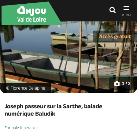
MENU
Découvrir
Accès gratuit
À voir, à faire
Agenda
1 / 2
VILLE - CHÂTEAUNEUF-SUR-SARTHE - 09092020 - ©Florence Delépi
© Florence Delépine
Dormir, manger
Joseph passeur sur la Sarthe, balade
numérique Baludik
Séjours, cadeaux
Formule itinérante