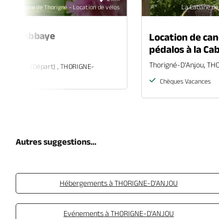
La Cabane de 
La Cabane de Thorigné - Location de vélos
it de l'Abbaye
Location de can
pédalos à la Ca
re
Thorigné-D'Anjou, T
é-D'Anjou (départ) , THORIGNE-
U
Chèques Vacances
Autres suggestions...
Hébergements à THORIGNE-D'ANJOU
Evénements à THORIGNE-D'ANJOU