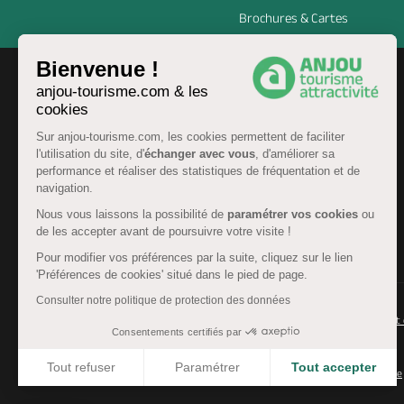
Brochures & Cartes
Bienvenue !
anjou-tourisme.com & les
cookies
Sur anjou-tourisme.com, les cookies permettent de faciliter
l'utilisation du site, d'
échanger avec vous
, d'améliorer sa
performance et réaliser des statistiques de fréquentation et de
navigation.
Nous vous laissons la possibilité de
paramétrer vos cookies
ou
de les accepter avant de poursuivre votre visite !
FR
Pour modifier vos préférences par la suite, cliquez sur le lien
'Préférences de cookies' situé dans le pied de page.
Consulter notre politique de protection des données
© Anjou tourisme 2026 -
Plan du site
-
Fonctionnement 
Consentements certifiés par
Mentions légales
-
Données personnelles
-
Cookies
Tout refuser
Paramétrer
Tout accepter
CGU Réservation
-
Accessibilité : partiellement conforme
Axeptio consent
Plateforme de Gestion du Consentement : Personnalisez 