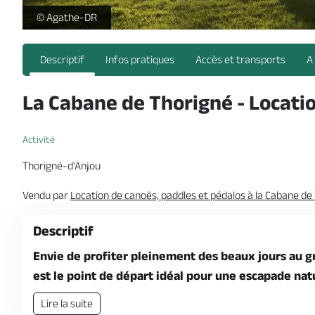
restaurant-la-cabane-thorigné-d'anjou-49-photo1 -
© Agathe-DR
Descriptif
Infos pratiques
Accès et transports
A
La Cabane de Thorigné - Locatio
Activité
Thorigné-d'Anjou
Vendu par
Location de canoës, paddles et pédalos à la Cabane de
Descriptif
Envie de profiter pleinement des beaux jours au gr
est le point de départ idéal pour une escapade nature
Lire la suite