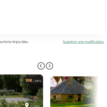
tourisme Anjou bleu
Suggérer une modification.
PAGE PRÉCÉDENTE
PAGE SUIVANTE
10€
Ac
/ pers.
0.3 km