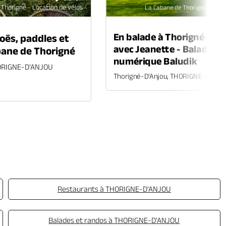
Thorigné - Location de vélos
La Cabane de Thorigné - Loca
En balade à Thorigné-d'A
oës, paddles et
avec Jeanette - Balade
bane de Thorigné
numérique Baludik
HORIGNE-D'ANJOU
Thorigné-D'Anjou, THORIGNE-D'ANJ
Restaurants à THORIGNE-D'ANJOU
Balades et randos à THORIGNE-D'ANJOU