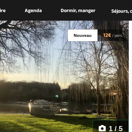
aire
Agenda
Dormir, manger
Séjours,
12€
Nouveau
/
pers.
1 / 5