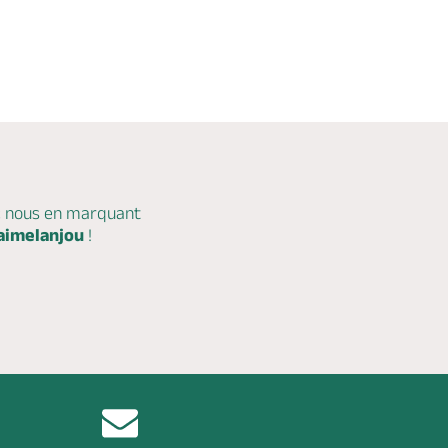
c nous en marquant
aimelanjou
!