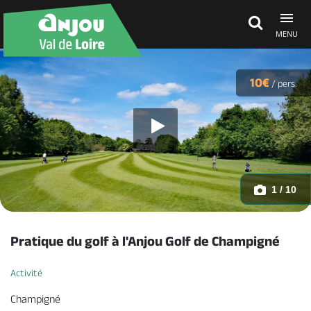
MENU
Découvrir
10€
/
pers.
À voir, à faire
Agenda
1 / 10
Dormir, manger
Pratique du golf à l'Anjou Golf de Champigné
Activité
Séjours, cadeaux
Champigné