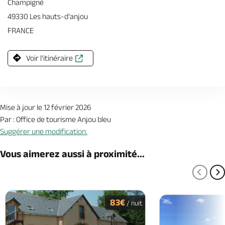
Champigné
49330 Les hauts-d'anjou
FRANCE
Voir l'itinéraire
Mise à jour le 12 février 2026
Par : Office de tourisme Anjou bleu
Suggérer une modification.
Vous aimerez aussi à proximité...
PAGE
P
83€
/ nuit