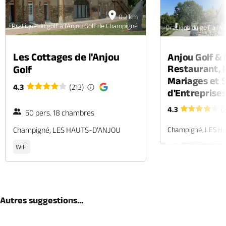
0.2 km
Pratique du golf à l'Anjou Golf de Champigné
Pratique du golf à l'
Les Cottages de l'Anjou
Anjou Golf & 
Restaurant, 
Golf
Mariages et 
4.3
(213)
d'Entreprise
4.3
(
50 pers. 18 chambres
Champigné, LES H
Champigné, LES HAUTS-D'ANJOU
WiFi
Autres suggestions...