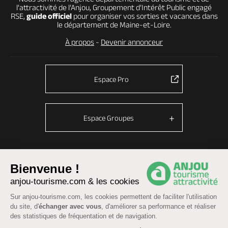
l’attractivité de l’Anjou, Groupement d’Intérêt Public engagé
RSE,
guide officiel
pour organiser vos sorties et vacances dans
le département de Maine-et-Loire.
À propos
-
Devenir annonceur
Espace Pro
Espace Groupes
© Anjou tourisme 2026 -
Plan du site
-
Fonctionnement du site
Bienvenue !
anjou-tourisme.com & les cookies
Mentions légales
-
Données personnelles
-
Cookies
CGU Réservation
-
Accessibilité : partiellement conforme
Sur anjou-tourisme.com, les cookies permettent de faciliter l'utilisation
du site, d'
échanger avec vous
, d'améliorer sa performance et réaliser
des statistiques de fréquentation et de navigation.