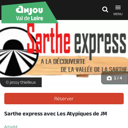
MENU
Découvrir
À voir, à faire
Agenda
1 / 4
logo-sarthe-express-vallee-de-la-sarthe -
© jessy thielleux
Dormir, manger
Réserver
Sarthe express avec Les Atypiques de JM
Séjours, cadeaux
Activité