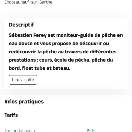
Chateauneuf-sur-Sarthe
Billetterie en ligne
Descriptif
Sébastien Ferey est moniteur-guide de pêche en
eau douce et vous propose de découvrir ou
Brochures & Cartes
Offices de tourisme
Comment venir ?
Ecrivez-nous
redécouvrir la pêche au travers de différentes
prestations : cours, école de pêche, pêche du
bord, float tube et bateau.
Lire la suite
Infos pratiques
Tarifs
Tarif indiv. adulte
150€