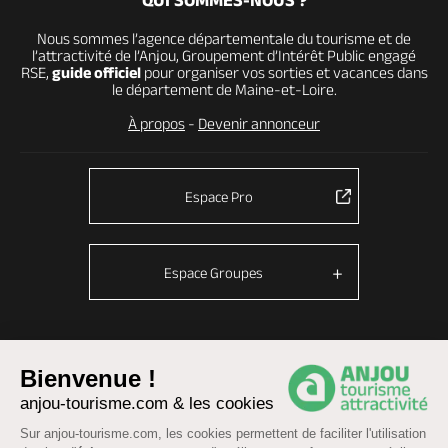
QUI SOMMES-NOUS ?
Nous sommes l’agence départementale du tourisme et de
l’attractivité de l’Anjou, Groupement d’Intérêt Public engagé
RSE,
guide officiel
pour organiser vos sorties et vacances dans
le département de Maine-et-Loire.
À propos
-
Devenir annonceur
Espace Pro
Espace Groupes
© Anjou tourisme 2026 -
Plan du site
-
Fonctionnement du site
Bienvenue !
Mentions légales
-
Données personnelles
-
Cookies
anjou-tourisme.com & les cookies
CGU Réservation
-
Accessibilité : partiellement conforme
Sur anjou-tourisme.com, les cookies permettent de faciliter l'utilisation