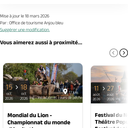
Mise à jour le 18 mars 2026
Par : Office de tourisme Anjou bleu
Suggérer une modification.
Vous aimerez aussi à proximité...
PAGE
P
15
18
11
27
17 km
oct
oct
août
août
Zag Simply Fisching - Initiation et cours de pêche
2026
2026
Zag Simply Fisching - In
2026
2026
Mondial du Lion -
Festival du 
Théâtre Popul
Championnat du monde