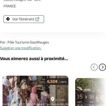
FRANCE
Voir l'itinéraire
Par : Pôle Tourisme ôsezMauges
Suggérer une modification.
Vous aimerez aussi à proximité...
PAGE
P
6,50€
/ pers.
15
18
0.2 km
oct
oct
Animation "Petit artisan, pierre" au Musée des Métiers
Animation "Petit artisan
2026
2026