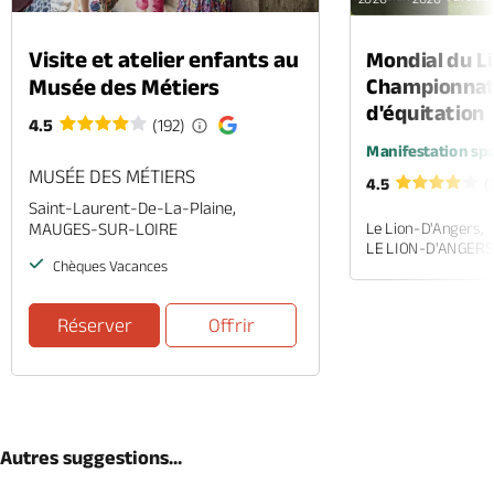
Visite et atelier enfants au
Mondial du Li
Musée des Métiers
Championnat
d'équitation
4.5
(192)
Manifestation spo
MUSÉE DES MÉTIERS
4.5
(
Saint-Laurent-De-La-Plaine,
MAUGES-SUR-LOIRE
Le Lion-D'Angers,
LE LION-D'ANGERS
Chèques Vacances
Réserver
Offrir
Autres suggestions...