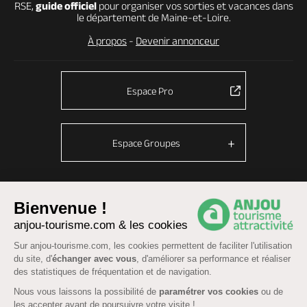
RSE,
guide officiel
pour organiser vos sorties et vacances dans
le département de Maine-et-Loire.
À propos
-
Devenir annonceur
Espace Pro
Espace Groupes
Bienvenue !
© Anjou tourisme 2026 -
Plan du site
-
Fonctionnement du site
anjou-tourisme.com & les cookies
Mentions légales
-
Données personnelles
-
Cookies
Sur anjou-tourisme.com, les cookies permettent de faciliter l'utilisation
CGU Réservation
-
Accessibilité : partiellement conforme
du site, d'
échanger avec vous
, d'améliorer sa performance et réaliser
des statistiques de fréquentation et de navigation.
Nous vous laissons la possibilité de
paramétrer vos cookies
ou de
les accepter avant de poursuivre votre visite !