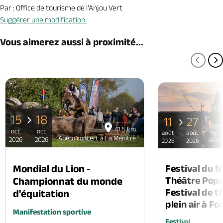
Par : Office de tourisme de l'Anjou Vert
Suggérer une modification.
Vous aimerez aussi à proximité...
PAGE
P
15
18
11
27
41.5 km
oct
oct
août
août
Apéro concert à La Ménitré
2026
2026
Apéro
2026
2026
Mondial du Lion -
Festival du 
Théâtre Popul
Championnat du monde
Festival de t
d'équitation
plein air à F
Manifestation sportive
Festival