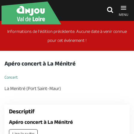
MENU
Informations de l'édition précédente. Aucune date à venir connue
Découvrir
pour cet événement !
À voir, à faire
Apéro concert à La Ménitré
Agenda
Concert
La Menitré (Port Saint-Maur)
Dormir, manger
Descriptif
Séjours, cadeaux
Apéro concert à La Ménitré
Lire la suite