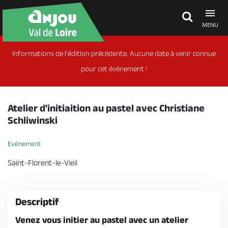
MENU
Informations de l'édition précédente. Aucune date à venir connue
Découvrir
pour cet événement !
À voir, à faire
Atelier d'initiaition au pastel avec Christiane
Schliwinski
Agenda
Evénement
Saint-Florent-le-Vieil
Dormir, manger
Descriptif
Séjours, cadeaux
Venez vous initier au pastel avec un atelier