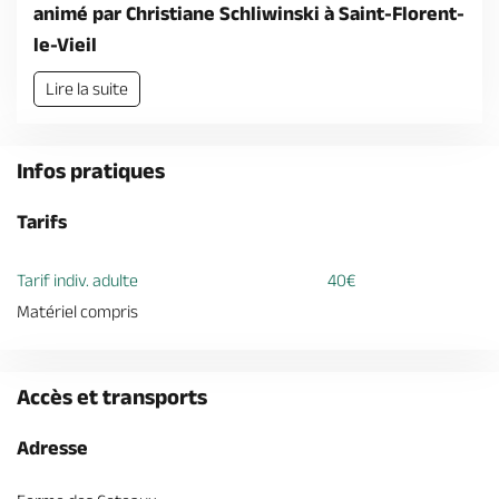
Billetterie en ligne
animé par Christiane Schliwinski à Saint-Florent-
le-Vieil
Lire la suite
Brochures & Cartes
Infos pratiques
Offices de tourisme
Comment venir ?
Ecrivez-nous
Tarifs
Tarif indiv. adulte
40€
Matériel compris
Accès et transports
Adresse