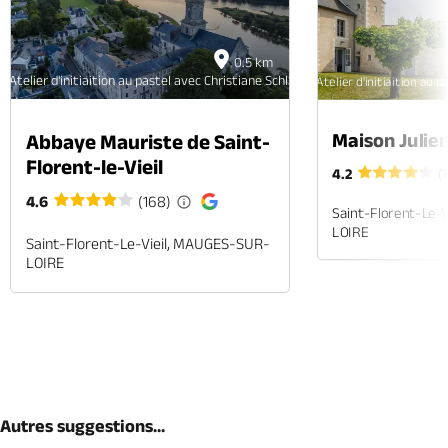
0.5 km
Atelier d'initiaition au pastel avec Christiane Schliwinski
Atelier d'initiaition au 
Maison Julie
Abbaye Mauriste de Saint-
Florent-le-Vieil
4.2
(
4.6
(168)
Saint-Florent-Le-
LOIRE
Saint-Florent-Le-Vieil, MAUGES-SUR-
LOIRE
Autres suggestions...