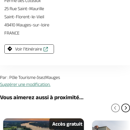
Ferme des Coteaux
25 Rue Saint-Maurille
Saint-Florent-le-Vieil
49410 Mauges-sur-loire
FRANCE
Voir l'itinéraire
Par : Pôle Tourisme ôsezMauges
Suggérer une modification.
Vous aimerez aussi à proximité...
PAGE
P
Accès gratuit