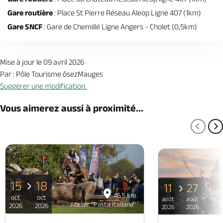
Gare routière
: Place St Pierre Réseau Aleop Ligne 407 (1km)
Gare SNCF
: Gare de Chemillé Ligne Angers - Cholet (0,5km)
Mise à jour le 09 avril 2026
Par : Pôle Tourisme ôsezMauges
Suggérer une modification.
Vous aimerez aussi à proximité...
PAGE
P
15
18
11
27
46.5 km
oct
oct
août
août
Atelier "Pasta italiana"
2026
2026
A
2026
2026