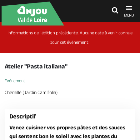
MENU
Informations de l'édition précédente. Aucune date à venir connue
Découvrir
pour cet événement !
À voir, à faire
Atelier "Pasta italiana"
Agenda
Evénement
Chemillé (Jardin Camifolia)
Dormir, manger
Descriptif
Séjours, cadeaux
Venez cuisiner vos propres pâtes et des sauces
qui sentent bon le soleil avec les plantes du