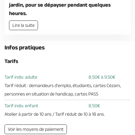
Billetterie en ligne
jardin, pour se dépayser pendant quelques
heures.
Lire la suite
Brochures & Cartes
Offices de tourisme
Comment venir ?
Ecrivez-nous
Infos pratiques
Tarifs
Tarif indiv. adulte
8.50€ à 9.50€
Tarif réduit : demandeurs d'emploi, étudiants, cartes Cézam,
personnes en situation de handicap, cartes PASS
Tarif indiv. enfant
8.50€
Atelier à partir de 10 ans / Tarif réduit de 10 à 18 ans.
Voir les moyens de paiement