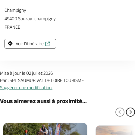
Champigny
49400 Souzay-champigny
FRANCE
Voir l'itinéraire
Mise à jour le 02 juillet 2026
Par : SPL SAUMUR VAL DE LOIRE TOURISME
Suggérer une modification.
Vous aimerez aussi à proximité...
PAGE
P