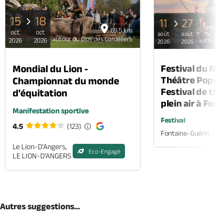
15
18
11
27
69.5 km
oct
oct
août
août
Balade pédestre autour du Clos des Cordeliers
2026
2026
Balade pédestre autour 
2026
2026
Mondial du Lion -
Festival du 
Théâtre Popul
Championnat du monde
Festival de t
d'équitation
plein air à F
Manifestation sportive
Festival
4.5
(123)
Fontaine-Guérin, 
Le Lion-D'Angers,
Eco-Engagé
LE LION-D'ANGERS
Autres suggestions...