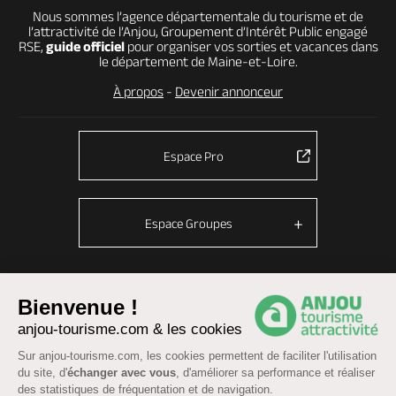
Nous sommes l’agence départementale du tourisme et de
l’attractivité de l’Anjou, Groupement d’Intérêt Public engagé
RSE,
guide officiel
pour organiser vos sorties et vacances dans
le département de Maine-et-Loire.
À propos
-
Devenir annonceur
Espace Pro
Espace Groupes
Bienvenue !
© Anjou tourisme 2026 -
Plan du site
-
Fonctionnement du site
anjou-tourisme.com & les cookies
Mentions légales
-
Données personnelles
-
Cookies
Sur anjou-tourisme.com, les cookies permettent de faciliter l'utilisation
CGU Réservation
-
Accessibilité : partiellement conforme
du site, d'
échanger avec vous
, d'améliorer sa performance et réaliser
des statistiques de fréquentation et de navigation.