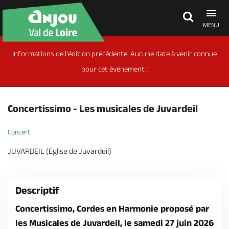
MENU
Informations de l'édition précédente. Aucune date à venir connue
Découvrir
pour cet événement !
À voir, à faire
Concertissimo - Les musicales de Juvardeil
Agenda
Concert
JUVARDEIL (Eglise de Juvardeil)
Dormir, manger
Descriptif
Séjours, cadeaux
Concertissimo, Cordes en Harmonie proposé par
les Musicales de Juvardeil, le samedi 27 juin 2026