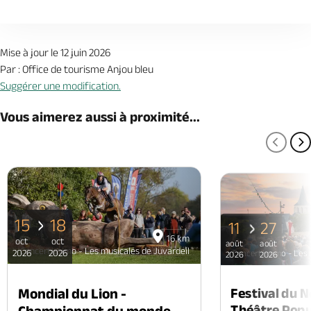
Mise à jour le 12 juin 2026
Par : Office de tourisme Anjou bleu
Suggérer une modification.
Vous aimerez aussi à proximité...
PAGE
P
15
18
11
27
16 km
oct
oct
août
août
Concertissimo - Les musicales de Juvardeil
2026
2026
Concertissimo - Les 
2026
2026
Mondial du Lion -
Festival du 
Théâtre Popul
Championnat du monde