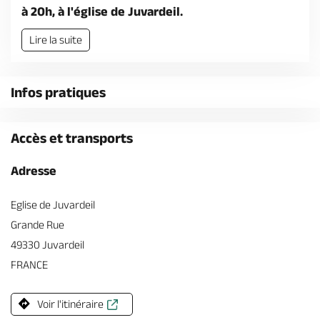
Billetterie en ligne
à 20h, à l'église de Juvardeil.
Lire la suite
Infos pratiques
Brochures & Cartes
Offices de tourisme
Comment venir ?
Ecrivez-nous
Accès et transports
Adresse
Eglise de Juvardeil
Grande Rue
49330 Juvardeil
FRANCE
Voir l'itinéraire