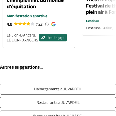
Festival de t
d'équitation
plein air à F
Manifestation sportive
Festival
4.5
(123)
Fontaine-Guérin, 
Le Lion-D'Angers,
Eco-Engagé
LE LION-D'ANGERS
Autres suggestions...
Hébergements à JUVARDEIL
Restaurants à JUVARDEIL
Visites et activités à JUVARDEIL