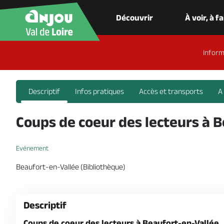
Découvrir
À voir, à f
Inform
Descriptif
Infos pratiques
Accès et transports
A
Coups de coeur des lecteurs à 
Evénement
Beaufort-en-Vallée (Bibliothèque)
Descriptif
Coups de coeur des lecteurs à Beaufort-en-Vallée