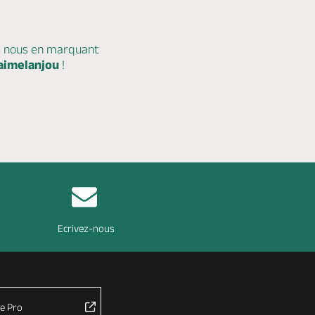
c nous en marquant
aimelanjou
!
Ecrivez-nous
e Pro