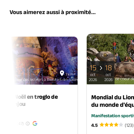
Vous aimerez aussi à proximité...
15
18
06
7 km
oct
oct
déc
Coups de coeur d
oups de coeur des lecteurs à Beaufort-en-Vallée
2026
2026
2026
é de Noël en troglo de
Mondial du Lio
-en-Anjou
du monde d'équ
é
Manifestation sporti
(47)
4.5
(123)