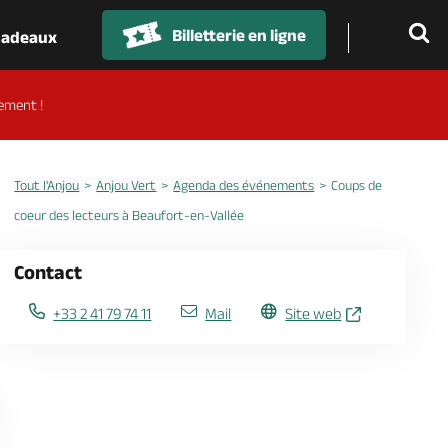
Billetterie en ligne
 cadeaux
ement !
Tout l'Anjou
Anjou Vert
Agenda des événements
Coups de
coeur des lecteurs à Beaufort-en-Vallée
Contact
+33 2 41 79 74 11
Mail
Site web