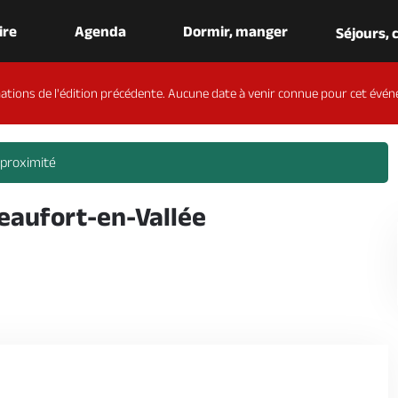
aire
Agenda
Dormir, manger
Séjours,
ations de l'édition précédente. Aucune date à venir connue pour cet évén
 proximité
Beaufort-en-Vallée