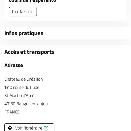
Cours de l'espéranto
Billetterie en ligne
Lire la suite
Infos pratiques
Brochures & Cartes
Offices de tourisme
Comment venir ?
Ecrivez-nous
Accès et transports
Adresse
Château de Grésillon
1310 route du Lude
St Martin d'Arcé
49150 Bauge-en-anjou
FRANCE
Voir l'itinéraire