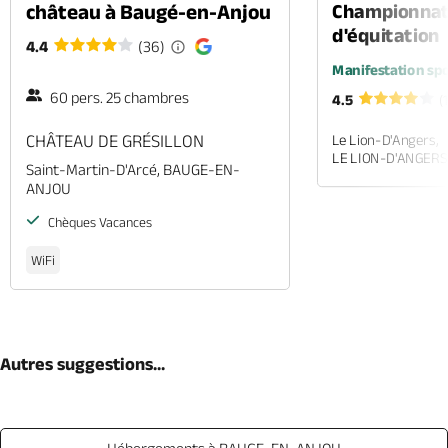
château à Baugé-en-Anjou
Championnat
d'équitation
4.4
(36)
Manifestation spo
60 pers. 25 chambres
4.5
(
CHÂTEAU DE GRÉSILLON
Le Lion-D'Angers,
LE LION-D'ANGERS
Saint-Martin-D'Arcé, BAUGE-EN-
ANJOU
Chèques Vacances
WiFi
Autres suggestions...