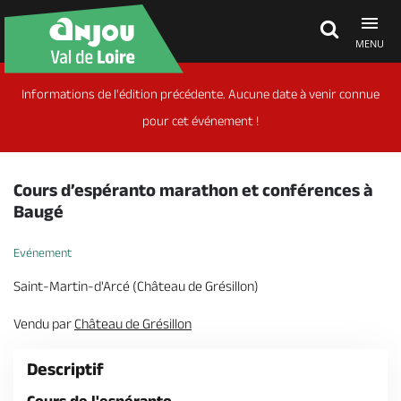
MENU
Informations de l'édition précédente. Aucune date à venir connue
Découvrir
pour cet événement !
À voir, à faire
Cours d’espéranto marathon et conférences à
Baugé
Agenda
Evénement
Saint-Martin-d'Arcé (Château de Grésillon)
Dormir, manger
Vendu par
Château de Grésillon
Séjours, cadeaux
Descriptif