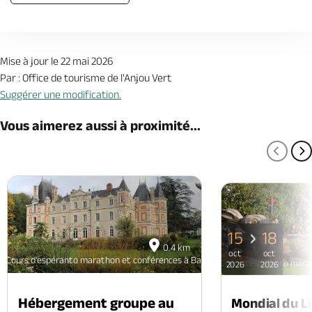
Mise à jour le 22 mai 2026
Par : Office de tourisme de l'Anjou Vert
Suggérer une modification.
Vous aimerez aussi à proximité...
PAGE
P
15
18
0.4 km
oct
oct
Cours d’espéranto marathon et conférences à Baugé
Cours d’espéranto mara
2026
2026
Hébergement groupe au
Mondial du Li