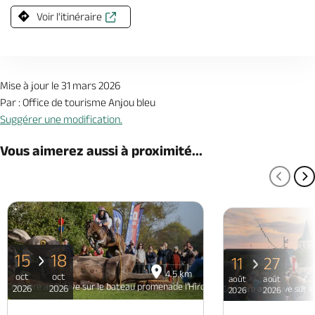
Voir l'itinéraire
Mise à jour le 31 mars 2026
Par : Office de tourisme Anjou bleu
Suggérer une modification.
Vous aimerez aussi à proximité...
PAGE
P
15
18
11
27
4.5 km
oct
oct
août
août
Croisière apéritive sur le bateau promenade l'Hirondelle - Grez-Neuville
2026
2026
Croisière apéritive sur 
2026
2026