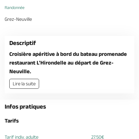
Billetterie en ligne
Randonnée
Grez-Neuville
Descriptif
Brochures & Cartes
Offices de tourisme
Comment venir ?
Ecrivez-nous
Croisière apéritive à bord du bateau promenade
restaurant L'Hirondelle au départ de Grez-
Neuville.
Lire la suite
Infos pratiques
Tarifs
Tarif indiv. adulte
27.50€