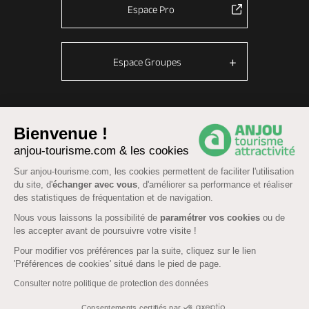
Espace Pro
Espace Groupes
© Anjou tourisme 2026 -
Plan du site
-
Fonctionnement du site
Bienvenue !
Mentions légales
-
Données personnelles
-
Cookies
anjou-tourisme.com & les cookies
CGU Réservation
-
Accessibilité : partiellement conforme
Sur anjou-tourisme.com, les cookies permettent de faciliter l'utilisation
du site, d'
échanger avec vous
, d'améliorer sa performance et réaliser
des statistiques de fréquentation et de navigation.
Nous vous laissons la possibilité de
paramétrer vos cookies
ou de
les accepter avant de poursuivre votre visite !
Pour modifier vos préférences par la suite, cliquez sur le lien
'Préférences de cookies' situé dans le pied de page.
Consulter notre politique de protection des données
Consentements certifiés par