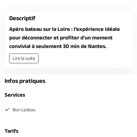
Billetterie en ligne
Descriptif
Apéro bateau sur la Loire : l’expérience idéale
pour déconnecter et profiter d’un moment
convivial à seulement 30 min de Nantes.
Brochures & Cartes
Offices de tourisme
Comment venir ?
Ecrivez-nous
Lire la suite
Infos pratiques
Services
Bon cadeau
Tarifs