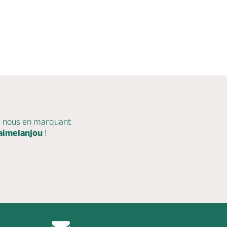
c nous en marquant
aimelanjou
!