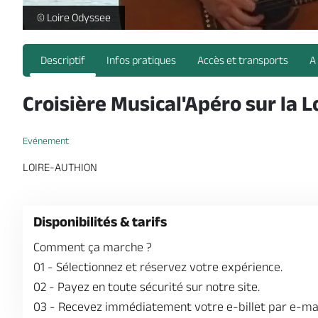
Croisière Musical'Apéro sur la Loire_Loire-Authion_1 -
© Loire Odyssee
Descriptif
Infos pratiques
Accès et transports
A
Croisière Musical'Apéro sur la L
Evénement
LOIRE-AUTHION
Disponibilités & tarifs
Comment ça marche ?
01
-
Sélectionnez et réservez votre expérience.
02
-
Payez en toute sécurité sur notre site.
03
-
Recevez immédiatement votre e-billet par e-mail