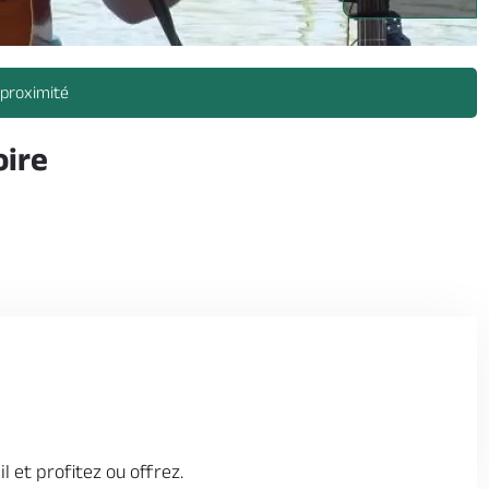
 proximité
oire
 et profitez ou offrez.