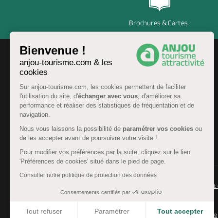
Brochures & Cartes
Bienvenue !
anjou-tourisme.com & les
cookies
Sur anjou-tourisme.com, les cookies permettent de faciliter
l'utilisation du site, d'
échanger avec vous
, d'améliorer sa
performance et réaliser des statistiques de fréquentation et de
navigation.
Nous vous laissons la possibilité de
paramétrer vos cookies
ou
de les accepter avant de poursuivre votre visite !
FR
Pour modifier vos préférences par la suite, cliquez sur le lien
'Préférences de cookies' situé dans le pied de page.
Consulter notre politique de protection des données
© Anjou tourisme 2026 -
Plan du site
-
Fonctionnement 
Consentements certifiés par
Mentions légales
-
Données personnelles
-
Cookies
Tout refuser
Paramétrer
Tout accepter
CGU Réservation
-
Accessibilité : partiellement conforme